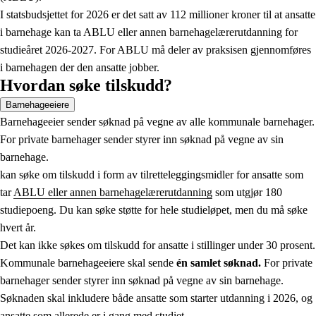
I statsbudsjettet for 2026 er det satt av 112 millioner kroner til at ansatte
i barnehage kan ta ABLU eller annen barnehagelærerutdanning for
studieåret 2026-2027. For ABLU må deler av praksisen gjennomføres
i barnehagen der den ansatte jobber.
Hvordan søke tilskudd?
Barnehageeiere
Barnehageeier sender søknad på vegne av alle kommunale barnehager.
For private barnehager sender styrer inn søknad på vegne av sin
barnehage.
kan søke om tilskudd i form av tilretteleggingsmidler for ansatte som
tar
ABLU eller annen barnehagelærerutdanning
som utgjør 180
studiepoeng. Du kan søke støtte for hele studieløpet, men du må søke
hvert år.
Det kan ikke søkes om tilskudd for ansatte i stillinger under 30 prosent.
Kommunale barnehageeiere skal sende
én samlet søknad.
For private
barnehager sender styrer inn søknad på vegne av sin barnehage.
Søknaden skal inkludere både ansatte som starter utdanning i 2026, og
ansatte som allerede er i gang med studiet.