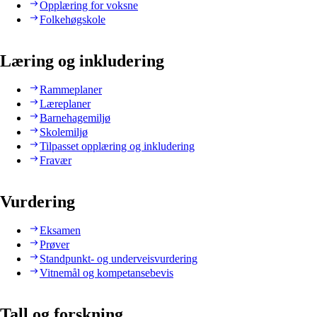
Opplæring for voksne
Folkehøgskole
Læring og inkludering
Rammeplaner
Læreplaner
Barnehagemiljø
Skolemiljø
Tilpasset opplæring og inkludering
Fravær
Vurdering
Eksamen
Prøver
Standpunkt- og underveisvurdering
Vitnemål og kompetansebevis
Tall og forskning