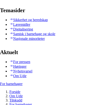
Temasider
Sikkerhet og beredskap
Læremidler
Digitalisering
Samisk i barnehage og skole
Nasjonale minoriteter
Aktuelt
For pressen
Høringer
Nyhetsvarsel
Om Udir
For barnehager
Forside
Om Udir
Tilskudd
For barnehager