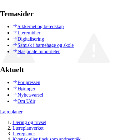
Temasider
Sikkerhet og beredskap
Læremidler
Digitalisering
Samisk i barnehage og skole
Nasjonale minoriteter
Aktuelt
For pressen
Høringer
Nyhetsvarsel
Om Udir
Læreplaner
Læring og trivsel
Læreplanverket
Læreplaner
Kvensk eller finsk som andrespråk