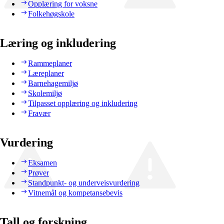
Opplæring for voksne
Folkehøgskole
Læring og inkludering
Rammeplaner
Læreplaner
Barnehagemiljø
Skolemiljø
Tilpasset opplæring og inkludering
Fravær
Vurdering
Eksamen
Prøver
Standpunkt- og underveisvurdering
Vitnemål og kompetansebevis
Tall og forskning