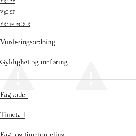
Vg2 SF
Vg3 SF
Vg3 påbygging
Vurderingsordning
Gyldighet og innføring
Fagkoder
Timetall
Fag- og timefordeling