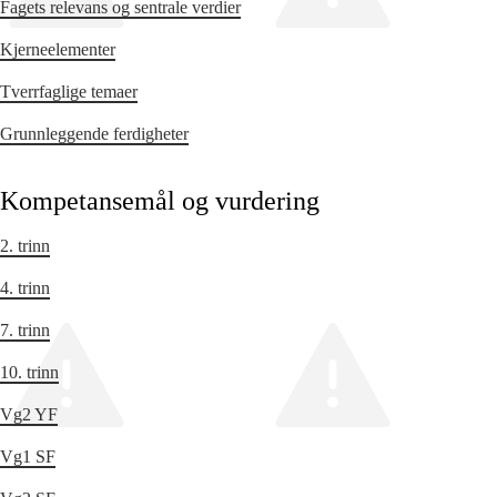
Fagets relevans og sentrale verdier
Kjerneelementer
Tverrfaglige temaer
Grunnleggende ferdigheter
Kompetansemål og vurdering
2. trinn
4. trinn
7. trinn
10. trinn
Vg2 YF
Vg1 SF