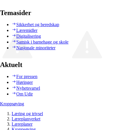
Temasider
Sikkerhet og beredskap
Læremidler
Digitalisering
Samisk i barnehage og skole
Nasjonale minoriteter
Aktuelt
For pressen
Høringer
Nyhetsvarsel
Om Udir
Kroppsøving
Læring og trivsel
Læreplanverket
Læreplaner
Kroppsøving