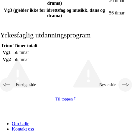
56 timar
drama)
Vg3 (gjelder ikke for idrettsfag og musikk, dans og
56 timar
drama)
Yrkesfaglig utdanningsprogram
Trinn
Timer totalt
Vg1
56 timar
Vg2
56 timar
Forrige side
Neste side
Til toppen
Om Udir
Kontakt oss