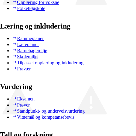
Opplæring for voksne
Folkehøgskole
Læring og inkludering
Rammeplaner
Læreplaner
Barnehagemiljø
Skolemiljø
Tilpasset opplæring og inkludering
Fravær
Vurdering
Eksamen
Prøver
Standpunkt- og underveisvurdering
Vitnemål og kompetansebevis
Tall og forskning