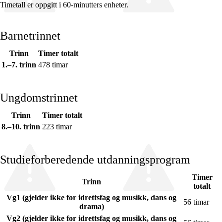
Timetall er oppgitt i 60-minutters enheter.
Barnetrinnet
Trinn
Timer totalt
Fagets relevans og sentrale verdier
1.–7. trinn
478 timar
Kjerneelementer
Tverrfaglige temaer
Ungdomstrinnet
Grunnleggende ferdigheter
Trinn
Timer totalt
8.–10. trinn
223 timar
Studieforberedende utdanningsprogram
Timer
Trinn
totalt
Vg1 (gjelder ikke for idrettsfag og musikk, dans og
56 timar
drama)
Vg2 (gjelder ikke for idrettsfag og musikk, dans og