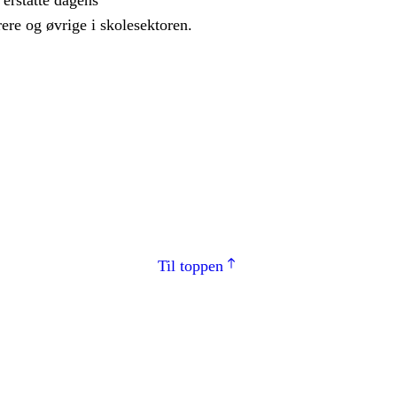
 erstatte dagens
rere og øvrige i skolesektoren.
Til toppen