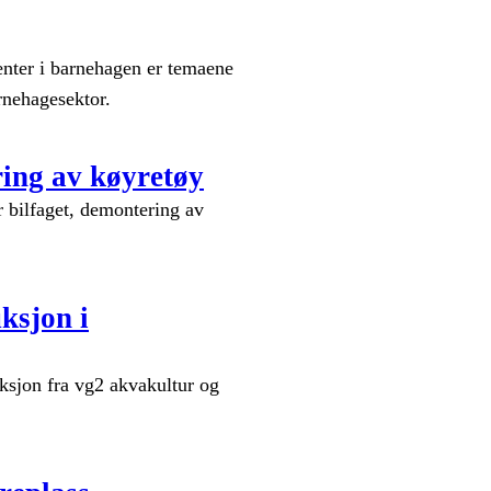
enter i barnehagen er temaene
arnehagesektor.
ring av køyretøy
or bilfaget, demontering av
ksjon i
uksjon fra vg2 akvakultur og