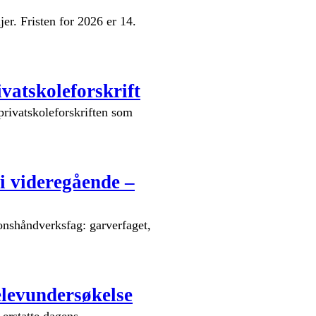
er. Fristen for 2026 er 14.
vatskoleforskrift
 privatskoleforskriften som
i videregående –
jonshåndverksfag: garverfaget,
elevundersøkelse