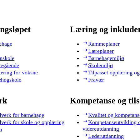
ngsløpet
Læring og inklude
ehage
Rammeplaner
Læreplaner
nskole
Barnehagemiljø
regående
Skolemiljø
æring for voksne
Tilpasset opplæring og
ehøgskole
Fravær
rk
Kompetanse og til
lverk for barnehage
Kvalitet og kompetans
lverk for skole og opplæring
Kompetanseutvikling 
videreutdanning
n
Lederutdanning