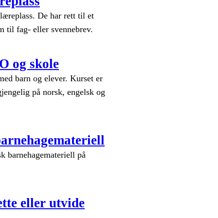
replass
æreplass. De har rett til et
 til fag- eller svennebrev.
O og skole
med barn og elever. Kurset er
ilgjengelig på norsk, engelsk og
barnehagemateriell
sk barnehagemateriell på
e eller utvide