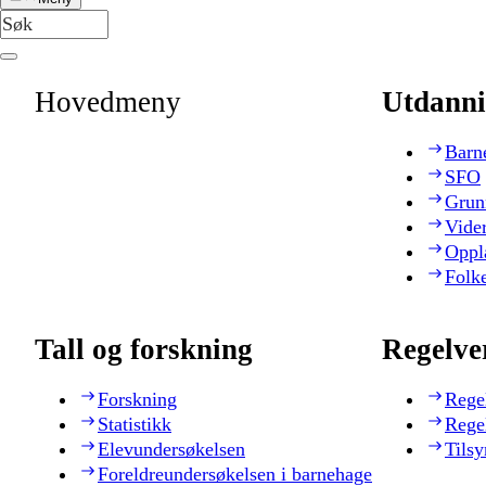
Hovedmeny
Utdanni
Barn
SFO
Grun
Vide
Oppl
Folk
Tall og forskning
Regelve
Forskning
Rege
Statistikk
Rege
Elevundersøkelsen
Tilsy
Foreldreundersøkelsen i barnehage