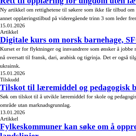
Rett til opplæring for ungdom uten læ
Ny artikkel om rettighetene til søkere som ikke får tilbud om l
annet opplæringstilbud på videregående trinn 3 som leder frem
15.01.2026
Artikkel
Digitale kurs om norsk barnehage, SF
Kurset er for flyktninger og innvandrere som ønsker å jobbe 
nå oversatt til fransk, dari, arabisk og tigrinja. Det er også t
ukrainsk.
15.01.2026
Tilskudd
Tilskot til læremiddel og pedagogisk 
Søk om tilskot til å utvikle læremiddel for skole og pedagogi
område utan marknadsgrunnlag.
13.01.2026
Artikkel
Fylkeskommuner kan søke om å opprett