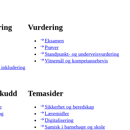
ring
Vurdering
Eksamen
Prøver
Standpunkt- og underveisvurdering
Vitnemål og kompetansebevis
 inkludering
skudd
Temasider
e
Sikkerhet og beredskap
og
Læremidler
Digitalisering
Samisk i barnehage og skole