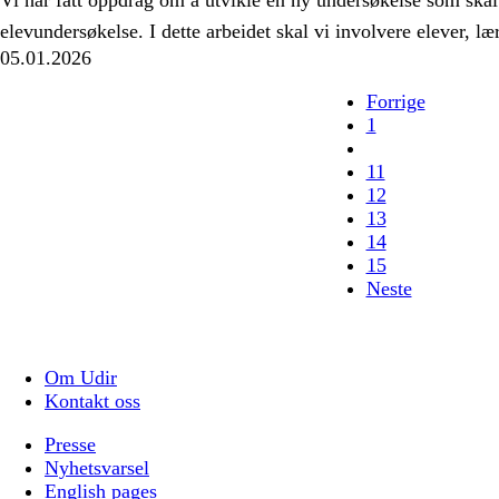
Vi har fått oppdrag om å utvikle en ny undersøkelse som skal
elevundersøkelse. I dette arbeidet skal vi involvere elever, læ
05.01.2026
Forrige
1
11
12
13
14
15
Neste
Om Udir
Kontakt oss
Presse
Nyhetsvarsel
English pages