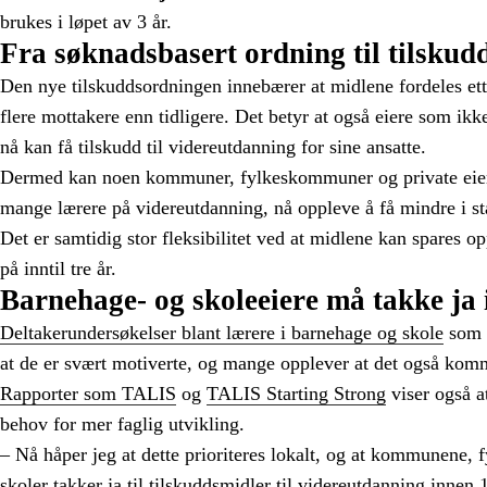
brukes i løpet av 3 år.
Fra søknadsbasert ordning til tilskud
Den nye tilskuddsordningen innebærer at midlene fordeles etter
flere mottakere enn tidligere. Det betyr at også eiere som ikk
nå kan få tilskudd til videreutdanning for sine ansatte.
Dermed kan noen kommuner, fylkeskommuner og private eiere
mange lærere på videreutdanning, nå oppleve å få mindre i stat
Det er samtidig stor fleksibilitet ved at midlene kan spares o
på inntil tre år.
Barnehage- og skoleeiere må takke ja 
Deltakerundersøkelser blant lærere i barnehage og skole
som h
at de er svært motiverte, og mange opplever at det også komm
Rapporter som TALIS
og
TALIS Starting Strong
viser også at
behov for mer faglig utvikling.
– Nå håper jeg at dette prioriteres lokalt, og at kommunene
skoler takker ja til tilskuddsmidler til videreutdanning innen 1