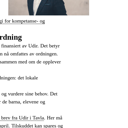
egi for kompetanse- og
ordning
finansiert av Udir. Det betyr
ven nå omfattes av ordningen.
ett sammen med om de opplever
dningen: det lokale
 og vurdere sine behov. Det
or de barna, elevene og
t brev fra Udir i Tavla
. Her må
april. Tilskuddet kan spares og