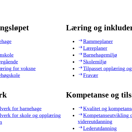
ngsløpet
Læring og inklude
ehage
Rammeplaner
Læreplaner
nskole
Barnehagemiljø
regående
Skolemiljø
æring for voksne
Tilpasset opplæring og
ehøgskole
Fravær
rk
Kompetanse og til
lverk for barnehage
Kvalitet og kompetans
lverk for skole og opplæring
Kompetanseutvikling 
videreutdanning
n
Lederutdanning