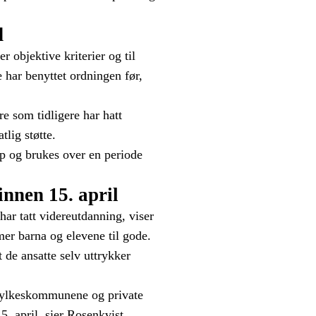
d
 objektive kriterier og til
e har benyttet ordningen før,
 som tidligere har hatt
lig støtte.
pp og brukes over en periode
innen 15. april
ar tatt videreutdanning, viser
er barna og elevene til gode.
 de ansatte selv uttrykker
, fylkeskommunene og private
5. april, sier Rosenkvist.