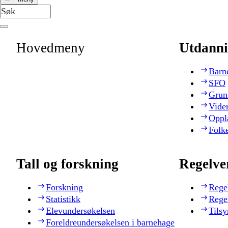
Hovedmeny
Utdanni
Barn
SFO
Grun
Vide
Oppl
Folk
Tall og forskning
Regelve
Forskning
Rege
Statistikk
Rege
Elevundersøkelsen
Tilsy
Foreldreundersøkelsen i barnehage