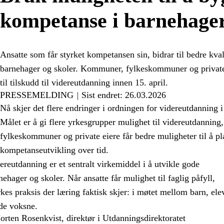
kompetanse i barnehager
Ansatte som får styrket kompetansen sin, bidrar til bedre kval
barnehager og skoler. Kommuner, fylkeskommuner og private 
til tilskudd til videreutdanning innen 15. april.
PRESSEMELDING
Sist endret: 26.03.2026
Nå skjer det flere endringer i ordningen for videreutdanning 
Målet er å gi flere yrkesgrupper mulighet til videreutdannin
fylkeskommuner og private eiere får bedre muligheter til å pl
kompetanseutvikling over tid.
ereutdanning er et sentralt virkemiddel i å utvikle gode
nehager og skoler. Når ansatte får mulighet til faglig påfyll,
rkes praksis der læring faktisk skjer: i møtet mellom barn, ele
de voksne.
orten Rosenkvist, direktør i Utdanningsdirektoratet