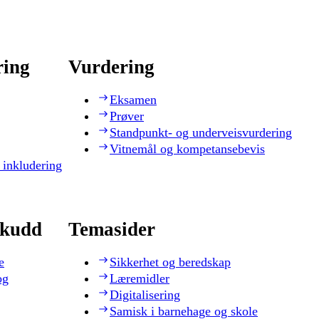
ring
Vurdering
Eksamen
Prøver
Standpunkt- og underveisvurdering
Vitnemål og kompetansebevis
 inkludering
skudd
Temasider
e
Sikkerhet og beredskap
og
Læremidler
Digitalisering
Samisk i barnehage og skole