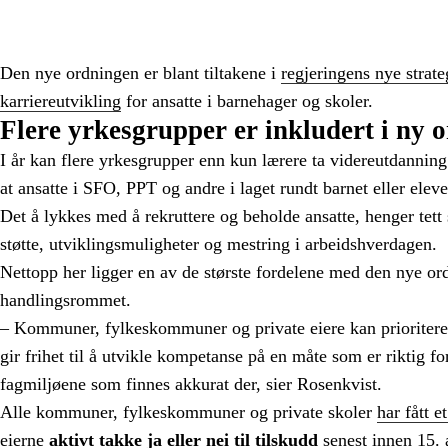
Den nye ordningen er blant tiltakene i
regjeringens nye strat
karriereutvikling
for ansatte i barnehager og skoler.
Flere yrkesgrupper er inkludert i ny 
I år kan flere yrkesgrupper enn kun lærere ta videreutdanning 
at ansatte i SFO, PPT og andre i laget rundt barnet eller ele
Det å lykkes med å rekruttere og beholde ansatte, henger t
støtte, utviklingsmuligheter og mestring i arbeidshverdagen.
Nettopp her ligger en av de største fordelene med den nye or
handlingsrommet.
– Kommuner, fylkeskommuner og private eiere kan prioritere
gir frihet til å utvikle kompetanse på en måte som er riktig f
fagmiljøene som finnes akkurat der, sier Rosenkvist.
Alle kommuner, fylkeskommuner og private skoler
har fått e
eierne
aktivt takke ja eller nei til tilskudd
senest innen 15. 