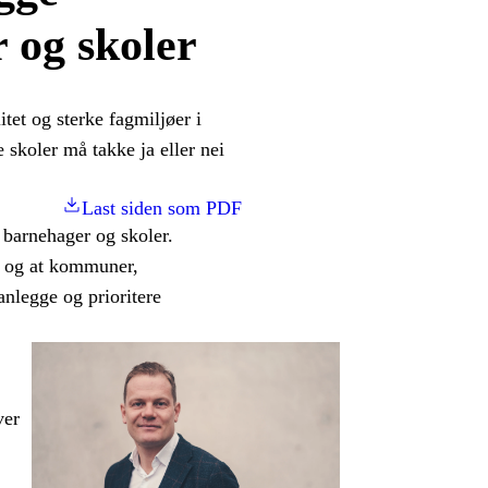
 og skoler
itet og sterke fagmiljøer i
skoler må takke ja eller nei
Last siden som PDF
i barnehager og skoler.
g, og at kommuner,
anlegge og prioritere
ver