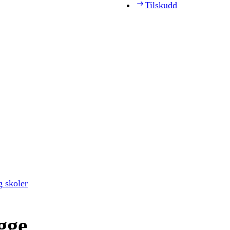
Tilskudd
g skoler
gge