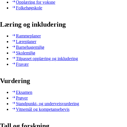
Opplæring for voksne
Folkehøgskole
Læring og inkludering
Rammeplaner
Læreplaner
Barnehagemiljø
Skolemiljø
Tilpasset opplæring og inkludering
Fravær
Vurdering
Eksamen
Prøver
Standpunkt- og underveisvurdering
Vitnemål og kompetansebevis
Tall og forskning