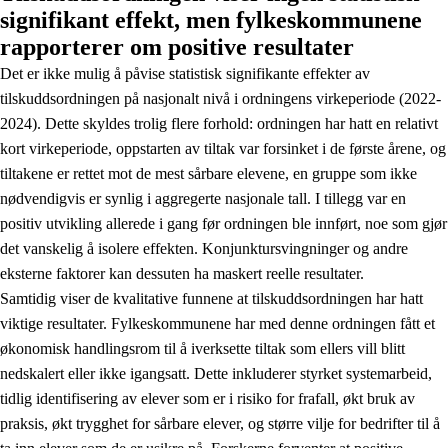
signifikant effekt, men fylkeskommunene
rapporterer om positive resultater
Det er ikke mulig å påvise statistisk signifikante effekter av
tilskuddsordningen på nasjonalt nivå i ordningens virkeperiode (2022-
2024). Dette skyldes trolig flere forhold: ordningen har hatt en relativt
kort virkeperiode, oppstarten av tiltak var forsinket i de første årene, og
tiltakene er rettet mot de mest sårbare elevene, en gruppe som ikke
nødvendigvis er synlig i aggregerte nasjonale tall. I tillegg var en
positiv utvikling allerede i gang før ordningen ble innført, noe som gjør
det vanskelig å isolere effekten. Konjunktursvingninger og andre
eksterne faktorer kan dessuten ha maskert reelle resultater.
Samtidig viser de kvalitative funnene at tilskuddsordningen har hatt
viktige resultater. Fylkeskommunene har med denne ordningen fått et
økonomisk handlingsrom til å iverksette tiltak som ellers vill blitt
nedskalert eller ikke igangsatt. Dette inkluderer styrket systemarbeid,
tidlig identifisering av elever som er i risiko for frafall, økt bruk av
praksis, økt trygghet for sårbare elever, og større vilje for bedrifter til å