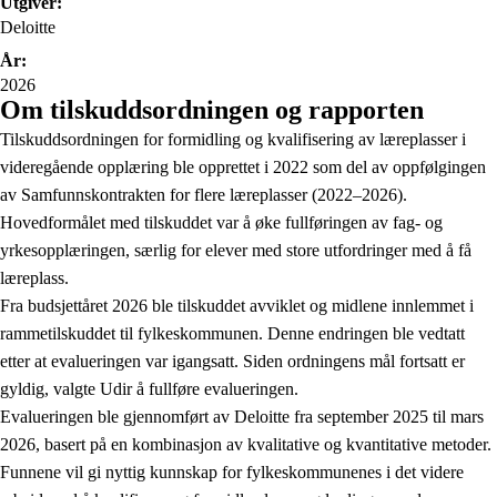
Utgiver:
Deloitte
År:
2026
Om tilskuddsordningen og rapporten
Tilskuddsordningen for formidling og kvalifisering av læreplasser i
videregående opplæring ble opprettet i 2022 som del av oppfølgingen
av Samfunnskontrakten for flere læreplasser (2022–2026).
Hovedformålet med tilskuddet var å øke fullføringen av fag- og
yrkesopplæringen, særlig for elever med store utfordringer med å få
læreplass.
Fra budsjettåret 2026 ble tilskuddet avviklet og midlene innlemmet i
rammetilskuddet til fylkeskommunen. Denne endringen ble vedtatt
etter at evalueringen var igangsatt. Siden ordningens mål fortsatt er
gyldig, valgte Udir å fullføre evalueringen.
Evalueringen ble gjennomført av Deloitte fra september 2025 til mars
2026, basert på en kombinasjon av kvalitative og kvantitative metoder.
Funnene vil gi nyttig kunnskap for fylkeskommunenes i det videre