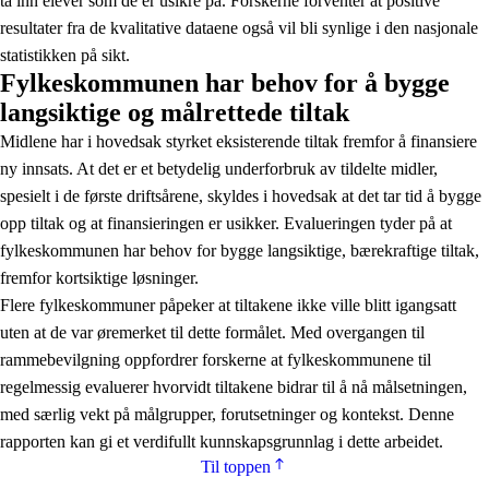
ta inn elever som de er usikre på. Forskerne forventer at positive
resultater fra de kvalitative dataene også vil bli synlige i den nasjonale
statistikken på sikt.
Fylkeskommunen har behov for å bygge
langsiktige og målrettede tiltak
Midlene har i hovedsak styrket eksisterende tiltak fremfor å finansiere
ny innsats. At det er et betydelig underforbruk av tildelte midler,
spesielt i de første driftsårene, skyldes i hovedsak at det tar tid å bygge
opp tiltak og at finansieringen er usikker. Evalueringen tyder på at
fylkeskommunen har behov for bygge langsiktige, bærekraftige tiltak,
fremfor kortsiktige løsninger.
Flere fylkeskommuner påpeker at tiltakene ikke ville blitt igangsatt
uten at de var øremerket til dette formålet. Med overgangen til
rammebevilgning oppfordrer forskerne at fylkeskommunene til
regelmessig evaluerer hvorvidt tiltakene bidrar til å nå målsetningen,
med særlig vekt på målgrupper, forutsetninger og kontekst. Denne
rapporten kan gi et verdifullt kunnskapsgrunnlag i dette arbeidet.
Til toppen