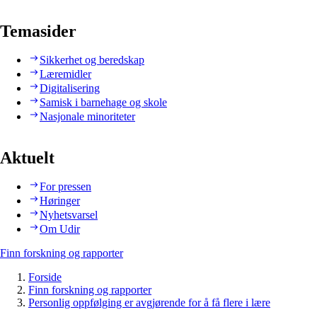
Temasider
Sikkerhet og beredskap
Læremidler
Digitalisering
Samisk i barnehage og skole
Nasjonale minoriteter
Aktuelt
For pressen
Høringer
Nyhetsvarsel
Om Udir
Finn forskning og rapporter
Forside
Finn forskning og rapporter
Personlig oppfølging er avgjørende for å få flere i lære