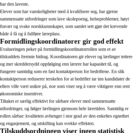
har den laveste.
Elever som har vanskeligheter med å kvalifisere seg, har gjerne
sammensatte utfordringer som lave skolepoeng, helseproblemer, høyt
fravær og svake norskkunnskaper, som samlet sett gjør det krevende
både å få og å fullføre læreplass.
Formidlingskoordinatorer gir god effekt
Evalueringen peker på formidlingskoordinatorrollen som et av
tilskuddets fremste bidrag. Koordinatoren gir elever og lærlinger tettere
og mer skreddersydd oppfølging enn lærere har kapasitet til, og
fungerer samtidig som en fast kontaktperson for bedriftene. En slik
kontaktperson reduserer terskelen for at bedrifter tar inn kandidater de
ellers ville vært usikre på, noe som viser seg å være viktigere enn rent
økonomiske insentiver.
Tiltaket er særlig effektivt for sårbare elever med sammensatte
utfordringer, og følger lærlingen gjennom hele læretiden. Samtidig er
rollen sårbar: kvaliteten avhenger i stor grad av den enkeltes egnethet
og engasjement, og utskifting kan svekke effekten.
Tilskuddsordningen viser ingen statistisk