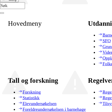
Hovedmeny
Utdanni
Barn
SFO
Grun
Vide
Oppl
Folk
Tall og forskning
Regelve
Forskning
Rege
Statistikk
Rege
Elevundersøkelsen
Tilsy
Foreldreundersøkelsen i barnehage