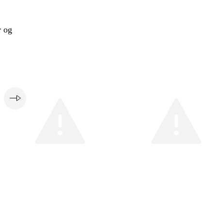
r og
e