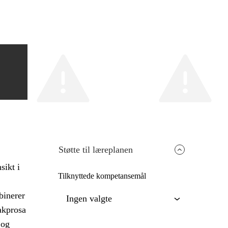
Støtte til læreplanen
sikt i
Tilknyttede kompetansemål
binerer
Ingen valgte
sakprosa
 og