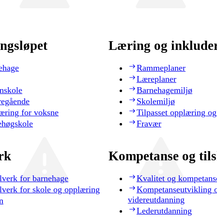
ngsløpet
Læring og inklude
ehage
Rammeplaner
Læreplaner
nskole
Barnehagemiljø
regående
Skolemiljø
æring for voksne
Tilpasset opplæring og
ehøgskole
Fravær
rk
Kompetanse og til
lverk for barnehage
Kvalitet og kompetans
lverk for skole og opplæring
Kompetanseutvikling 
videreutdanning
n
Lederutdanning