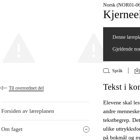
Norsk (NOR01‑06
Kjernee
Denne lærepla
Gjeldende no
Språk
Tekst i ko
Til overordnet del
Elevene skal lese
Forsiden av læreplanen
andre menneskers
tekstbegrep. De
ulike uttrykksfo
Om faget
på bokmål og ny