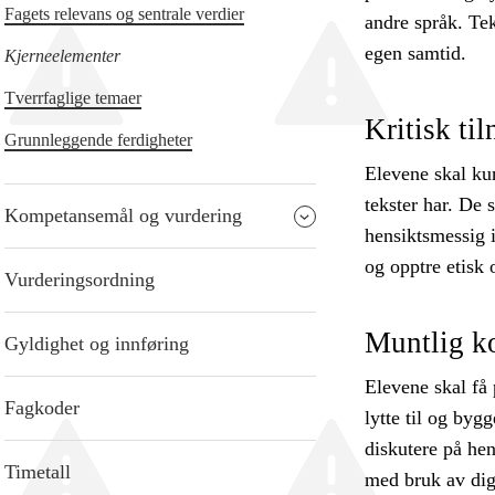
Fagets relevans og sentrale verdier
andre språk. Tek
egen samtid.
Kjerneelementer
Tverrfaglige temaer
Kritisk til
Grunnleggende ferdigheter
Elevene skal kun
tekster har. De 
Kompetansemål og vurdering
hensiktsmessig i
og opptre etisk
Vurderingsordning
Muntlig k
Gyldighet og innføring
Elevene skal få 
Fagkoder
lytte til og bygg
diskutere på he
Timetall
med bruk av digi