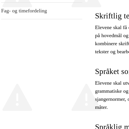
Fag- og timefordeling
Skriftlig 
Elevene skal få
på hovedmål og s
kombinere skrif
tekster og bearb
Språket s
Elevene skal ut
grammatiske og e
sjangernormer, 
måter.
Språklig 