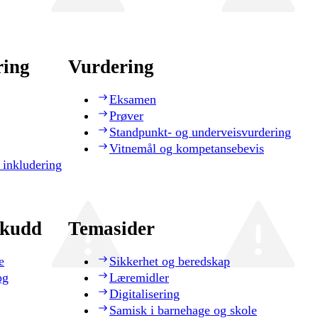
ring
Vurdering
Eksamen
Prøver
Standpunkt- og underveisvurdering
Vitnemål og kompetansebevis
 inkludering
skudd
Temasider
e
Sikkerhet og beredskap
og
Læremidler
Digitalisering
Samisk i barnehage og skole