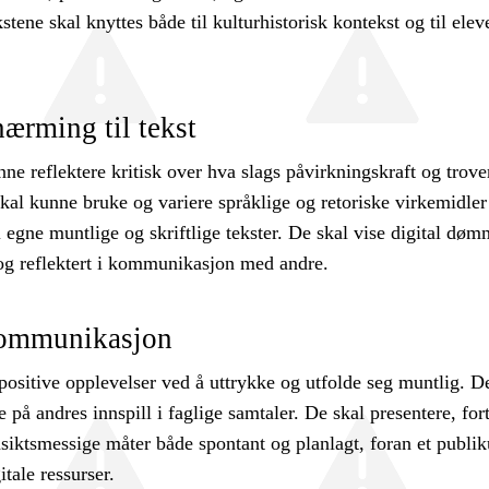
stene skal knyttes både til kulturhistorisk kontekst og til elev
nærming til tekst
ne reflektere kritisk over hva slags påvirkningskraft og trove
skal kunne bruke og variere språklige og retoriske virkemidler
 egne muntlige og skriftlige tekster. De skal vise digital døm
 og reflektert i kommunikasjon med andre.
ommunikasjon
positive opplevelser ved å uttrykke og utfolde seg muntlig. D
e på andres innspill i faglige samtaler. De skal presentere, for
nsiktsmessige måter både spontant og planlagt, foran et publi
tale ressurser.