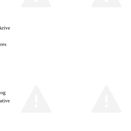
krive
res
 og
ative