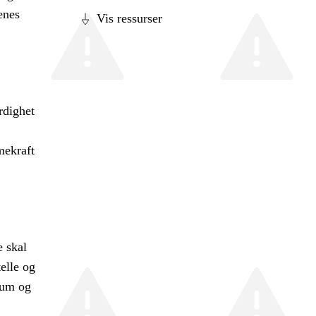
enes
Vis ressurser
rdighet
mekraft
e skal
telle og
kum og