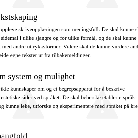
tekstskaping
 oppleve skriveopplæringen som meningsfull. De skal kunne s
idemål i ulike sjangre og for ulike formål, og de skal kunne
t med andre uttrykksformer. Videre skal de kunne vurdere and
eide egne tekster ut fra tilbakemeldinger.
om system og mulighet
vikle kunnskaper om og et begrepsapparat for å beskrive
stetiske sider ved språket. De skal beherske etablerte språk-
og kunne leke, utforske og eksperimentere med språket på kre
mangfold