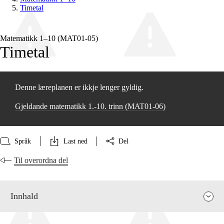
Timetal
Matematikk 1–10 (MAT01‑05)
Timetal
Denne læreplanen er ikkje lenger gyldig.
Gjeldande matematikk 1.-10. trinn (MAT01‑06)
Språk
Last ned
Del
Til overordna del
Innhald