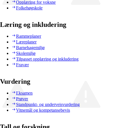
Opplæring for voksne
Folkehøgskole
Læring og inkludering
Rammeplaner
Læreplaner
Barnehagemiljø
Skolemiljø
Tilpasset opplæring og inkludering
Fravær
Vurdering
Eksamen
Prøver
Standpunkt- og underveisvurdering
Vitnemål og kompetansebevis
Tall og forskning