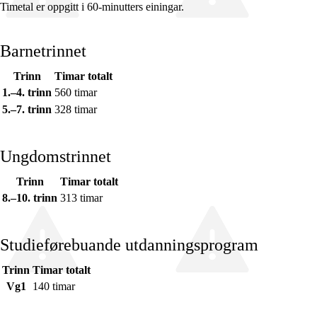
Timetal er oppgitt i 60-minutters einingar.
Barnetrinnet
Trinn
Timar totalt
Fagrelevans og sentrale verdiar
1.–4. trinn
560 timar
Kjerneelement
5.–7. trinn
328 timar
Tverrfaglege tema
Ungdomstrinnet
Grunnleggjande ferdigheiter
Trinn
Timar totalt
8.–10. trinn
313 timar
Studieførebuande utdanningsprogram
Trinn
Timar totalt
Vg1
140 timar