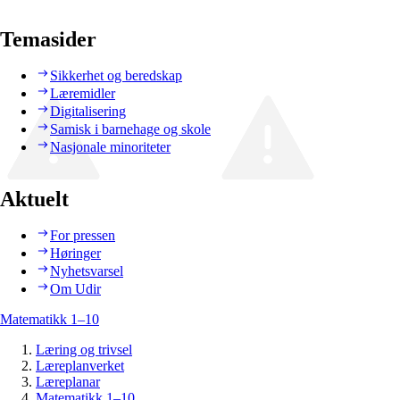
Temasider
Sikkerhet og beredskap
Læremidler
Digitalisering
Samisk i barnehage og skole
Nasjonale minoriteter
Aktuelt
For pressen
Høringer
Nyhetsvarsel
Om Udir
Matematikk 1–10
Læring og trivsel
Læreplanverket
Læreplanar
Matematikk 1–10