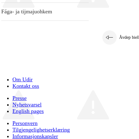
Fága- ja tijmajuohkem
Åvdep biel
Om Udir
Kontakt oss
Presse
Nyhetsvarsel
English pages
Personvern
Tilgjengelighetserklæring
Informasjonskapsler