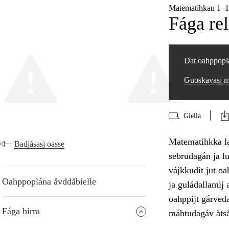
Matematihkan 1–
Fága re
Dat oahppoplá
Guoskavasj m
Giella
Matematihkka la 
Badjásasj oasse
sebrudagán ja l
vájkkudit jut oa
Oahppoplána åvddåbielle
ja guládallamij
oahppijt gárveda
Fága birra
máhtudagáv åtsåd