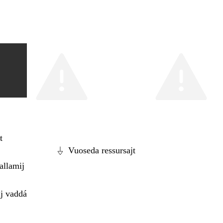
t
Vuoseda ressursajt
allamij
ij vaddá