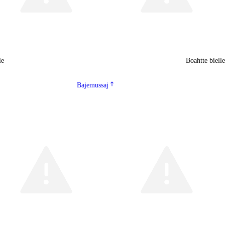
le
Boahtte biell
Bajemussaj