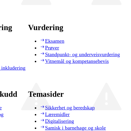
ring
Vurdering
Eksamen
Prøver
Standpunkt- og underveisvurdering
Vitnemål og kompetansebevis
 inkludering
skudd
Temasider
e
Sikkerhet og beredskap
og
Læremidler
Digitalisering
Samisk i barnehage og skole