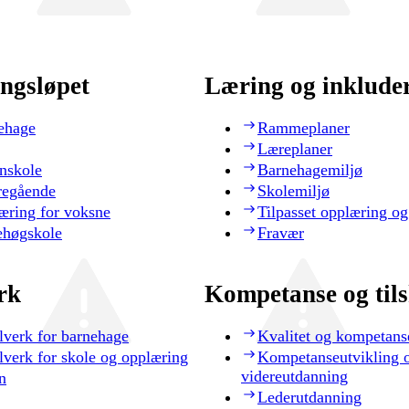
ngsløpet
Læring og inklude
ehage
Rammeplaner
Læreplaner
nskole
Barnehagemiljø
regående
Skolemiljø
æring for voksne
Tilpasset opplæring og
ehøgskole
Fravær
rk
Kompetanse og til
lverk for barnehage
Kvalitet og kompetans
lverk for skole og opplæring
Kompetanseutvikling 
videreutdanning
n
Lederutdanning