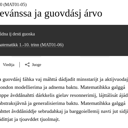
10 (MAT01‑05)
levánssa ja guovdásj árvo
dna ij desti guoska
atematikk 1.-10. trinn (MAT01‑06)
Viedtja
Juoge
guovdásj fáhka vaj máhttá dádjadit minsstarijt ja aktijvuodaj
uondon modellierima ja adnema baktu. Matematihkka galggá
hppe åvddånahtti dárkkelis gielav resonnerimij, lájttálisát ájád
 abstraksjåvnå ja generalisierima baktu. Matematihkka galggá
httet åvddåniddje sebrudahkaj ja barggoiellemij navti jut sidj
ittjat ja tjoavddet tjuolmajt.