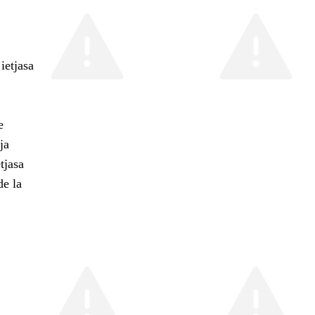
ietjasa
e
ja
tjasa
de la