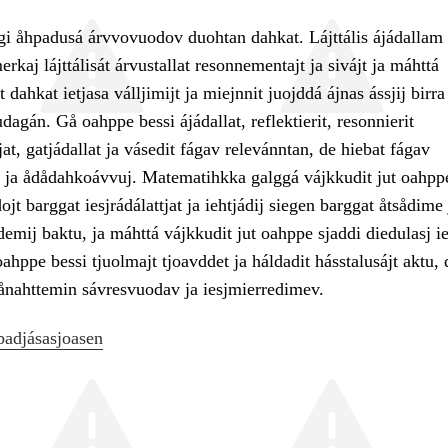
gi åhpadusá árvvovuodov duohtan dahkat. Lájttális ájádallam
kaj lájttálisát árvustallat resonnementajt ja sivájt ja máhttá
 dahkat ietjasa válljimijt ja miejnnit juojddá ájnas ássjij birra 
udagán. Gå oahppe bessi ájádallat, reflektierit, resonnierit
at, gatjádallat ja vásedit fágav relevánntan, de hiebat fágav
j ja ådådahkoávvuj. Matematihkka galggá vájkkudit jut oahpp
ojt barggat iesjrádálattjat ja iehtjádij siegen barggat åtsådime 
mij baktu, ja máhttá vájkkudit jut oahppe sjaddi diedulasj ie
hppe bessi tjuolmajt tjoavddet ja háldadit hásstalusájt aktu, 
nahttemin sávresvuodav ja iesjmierredimev.
badjásasjoasen