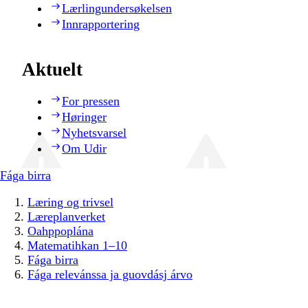
Lærlingundersøkelsen
Innrapportering
Aktuelt
For pressen
Høringer
Nyhetsvarsel
Om Udir
Fága birra
Læring og trivsel
Læreplanverket
Oahppoplána
Matematihkan 1–10
Fága birra
Fága relevánssa ja guovdásj árvo