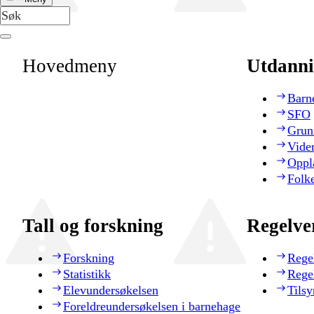
Hovedmeny
Utdanni
Barn
SFO
Grun
Vide
Oppl
Folk
Tall og forskning
Regelve
Forskning
Rege
Statistikk
Rege
Elevundersøkelsen
Tilsy
Foreldreundersøkelsen i barnehage