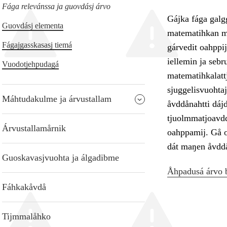
Fága relevánssa ja guovdásj árvo
Gájka fága galg
Guovdásj elementa
matematihkan mer
Fágajgasskasasj tiemá
gárvedit oahppijt
iellemin ja sebr
Vuodotjehpudagá
matematihkalattj
sjuggelisvuohta
Máhtudakulme ja árvustallam
åvddånahtti dájd
tjuolmmatjoavdde
Árvustallamårnik
oahppamij. Gå oa
dát maŋen åvddå
Guoskavasjvuohta ja álgadibme
Åhpadusá árvo 
Fáhkakåvdå
Tijmmalåhko