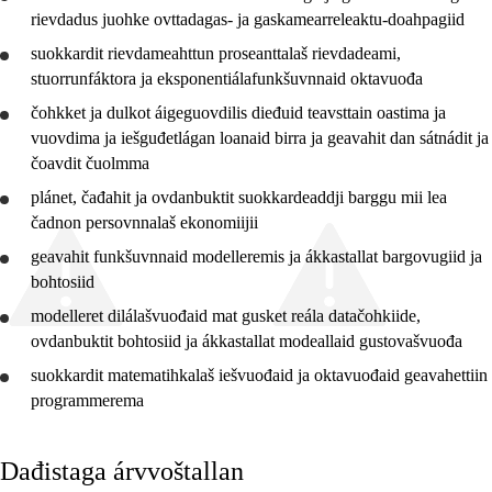
rievdadus juohke ovttadagas- ja gaskamearreleaktu-doahpagiid
4. ceahkki
suokkardit
rievdameahttun proseanttalaš rievdadeami,
5. ceahkki
stuorrunfáktora ja eksponentiálafunkšuvnnaid oktavuođa
6. ceahkki
čohkket ja
dulkot
áigeguovdilis dieđuid teavsttain oastima ja
vuovdima ja iešguđetlágan loanaid birra ja
geavahit
dan sátnádit ja
7. ceahkki
čoavdit čuolmma
8. ceahkki
plánet
, čađahit ja ovdanbuktit suokkardeaddji barggu mii lea
čadnon persovnnalaš ekonomiijii
9. ceahkki
geavahit
funkšuvnnaid modelleremis ja ákkastallat bargovugiid ja
10. ceahkki
bohtosiid
modelleret dilálašvuođaid mat gusket reála datačohkiide,
ovdanbuktit bohtosiid ja ákkastallat modeallaid gustovašvuođa
suokkardit
matematihkalaš iešvuođaid ja oktavuođaid geavahettiin
programmerema
Dađistaga árvvoštallan