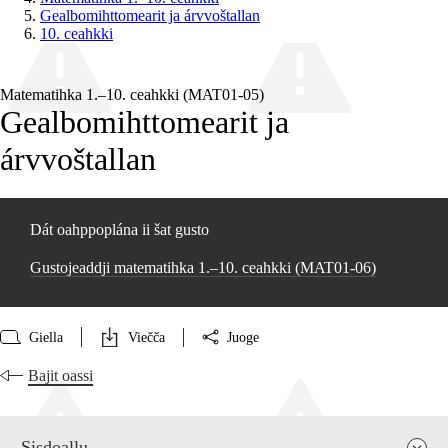
Gealbomihttomearit ja árvvoštallan
10. ceahkki
Matematihka 1.–10. ceahkki (MAT01‑05)
Gealbomihttomearit ja
árvvoštallan
Dát oahppoplána ii šat gusto
Gustojeaddji matematihka 1.–10. ceahkki (MAT01‑06)
Giella
Viečča
Juoge
Bajit oassi
Sisdoallu