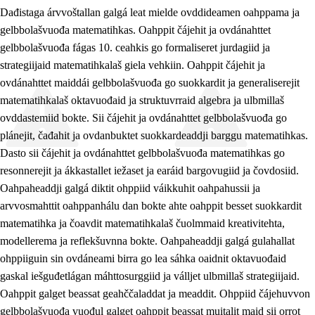
Dađistaga árvvoštallan galgá leat mielde ovddideamen oahppama ja
gelbbolašvuođa matematihkas. Oahppit čájehit ja ovdánahttet
gelbbolašvuođa fágas 10. ceahkis go formaliseret jurdagiid ja
strategiijaid matematihkalaš giela vehkiin. Oahppit čájehit ja
ovdánahttet maiddái gelbbolašvuođa go suokkardit ja generaliserejit
matematihkalaš oktavuođaid ja struktuvrraid algebra ja ulbmillaš
ovddastemiid bokte. Sii čájehit ja ovdánahttet gelbbolašvuođa go
plánejit, čađahit ja ovdanbuktet suokkardeaddji barggu matematihkas.
Dasto sii čájehit ja ovdánahttet gelbbolašvuođa matematihkas go
resonnerejit ja ákkastallet iežaset ja earáid bargovugiid ja čovdosiid.
Oahpaheaddji galgá diktit ohppiid váikkuhit oahpahussii ja
arvvosmahttit oahppanhálu dan bokte ahte oahppit besset suokkardit
matematihka ja čoavdit matematihkalaš čuolmmaid kreativitehta,
modellerema ja reflekšuvnna bokte. Oahpaheaddji galgá gulahallat
ohppiiguin sin ovdáneami birra go lea sáhka oaidnit oktavuođaid
gaskal iešguđetlágan máhttosurggiid ja válljet ulbmillaš strategiijaid.
Oahppit galget beassat geahččaladdat ja meaddit. Ohppiid čájehuvvon
gelbbolašvuođa vuođul galget oahppit beassat muitalit maid sii orrot