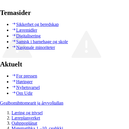
Temasider
Sikkerhet og beredskap
Læremidler
Digitalisering
Samisk i barnehage og skole
Nasjonale minoriteter
Aktuelt
For pressen
Høringer
Nyhetsvarsel
Om Udir
Gealbomihttomearit ja árvvoštallan
Læring og trivsel
Læreplanverket
Oahppoplánat
Matematihka 1.–10. ceahkki