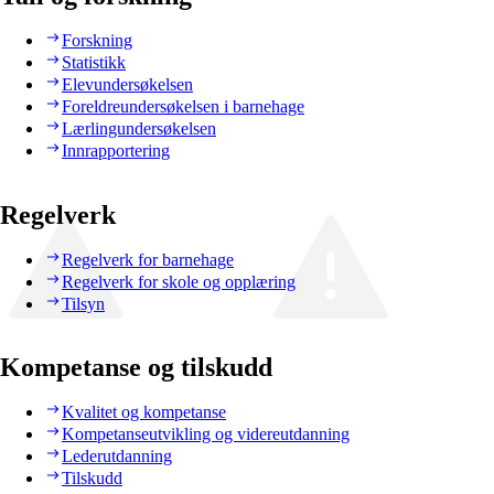
Forskning
Statistikk
Elevundersøkelsen
Foreldreundersøkelsen i barnehage
Lærlingundersøkelsen
Innrapportering
Regelverk
Regelverk for barnehage
Regelverk for skole og opplæring
Tilsyn
Kompetanse og tilskudd
Kvalitet og kompetanse
Kompetanseutvikling og videreutdanning
Lederutdanning
Tilskudd