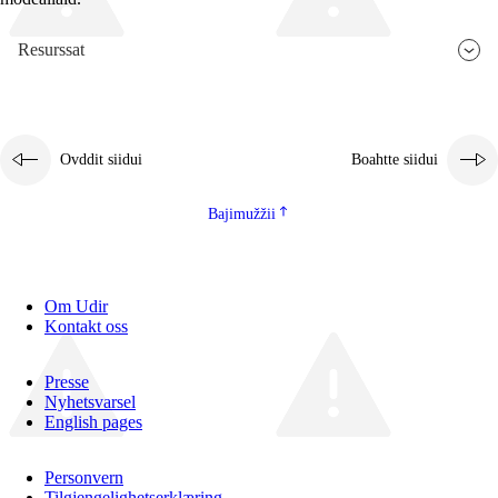
Resurssat
Ovddit siidui
Boahtte siidui
Bajimužžii
Om Udir
Kontakt oss
Presse
Nyhetsvarsel
English pages
Personvern
Tilgjengelighetserklæring