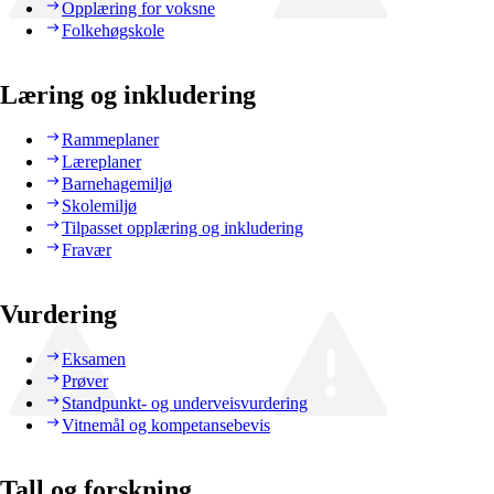
Opplæring for voksne
Folkehøgskole
Læring og inkludering
Rammeplaner
Læreplaner
Barnehagemiljø
Skolemiljø
Tilpasset opplæring og inkludering
Fravær
Vurdering
Eksamen
Prøver
Standpunkt- og underveisvurdering
Vitnemål og kompetansebevis
Tall og forskning