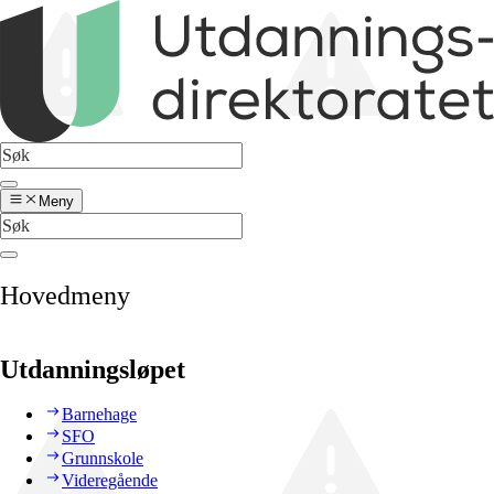
Meny
Hovedmeny
Utdanningsløpet
Barnehage
SFO
Grunnskole
Videregående