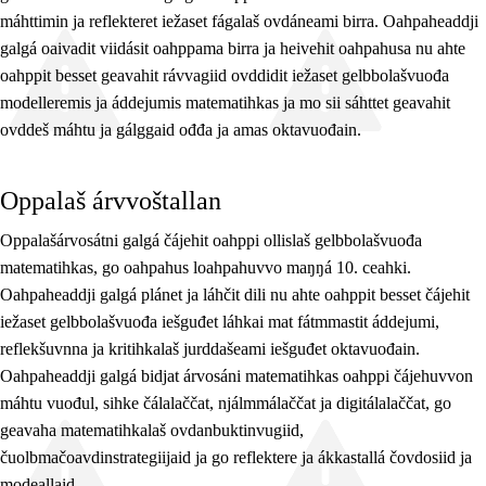
máhttimin ja reflekteret iežaset fágalaš ovdáneami birra. Oahpaheaddji
galgá oaivadit viidásit oahppama birra ja heivehit oahpahusa nu ahte
oahppit besset geavahit rávvagiid ovddidit iežaset gelbbolašvuođa
modelleremis ja áddejumis matematihkas ja mo sii sáhttet geavahit
ovddeš máhtu ja gálggaid ođđa ja amas oktavuođain.
Oppalaš árvvoštallan
Oppalašárvosátni galgá čájehit oahppi ollislaš gelbbolašvuođa
matematihkas, go oahpahus loahpahuvvo maŋŋá 10. ceahki.
Oahpaheaddji galgá plánet ja láhčit dili nu ahte oahppit besset čájehit
iežaset gelbbolašvuođa iešguđet láhkai mat fátmmastit áddejumi,
reflekšuvnna ja kritihkalaš jurddašeami iešguđet oktavuođain.
Oahpaheaddji galgá bidjat árvosáni matematihkas oahppi čájehuvvon
máhtu vuođul, sihke čálalaččat, njálmmálaččat ja digitálalaččat, go
geavaha matematihkalaš ovdanbuktinvugiid,
čuolbmačoavdinstrategiijaid ja go reflektere ja ákkastallá čovdosiid ja
modeallaid.