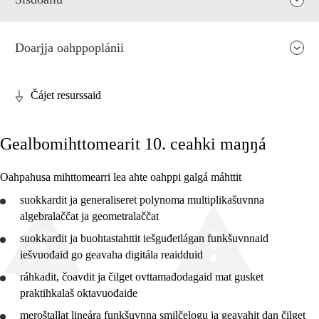
Doarjja oahppoplánii
Čájet resurssaid
Fága relevánsa ja guovddáš árvvut
Gealbomihttomearit 10. ceahki maŋŋá
Guovddášelemeanttat
Fágaidrasttideaddji fáttát
Oahpahusa mihttomearri lea ahte oahppi galgá máhttit
Vuođđogálggat
suokkardit
ja generaliseret polynoma multiplikašuvnna
algebralaččat ja geometralaččat
suokkardit
ja
buohtastahttit
iešguđetlágan funkšuvnnaid
iešvuođaid go geavaha digitála reaidduid
ráhkadit, čoavdit ja čilget ovttamađodagaid mat gusket
2. ceahkki
praktihkalaš oktavuođaide
3. ceahkki
meroštallat lineára funkšuvnna smilčelogu ja
geavahit
dan čilget