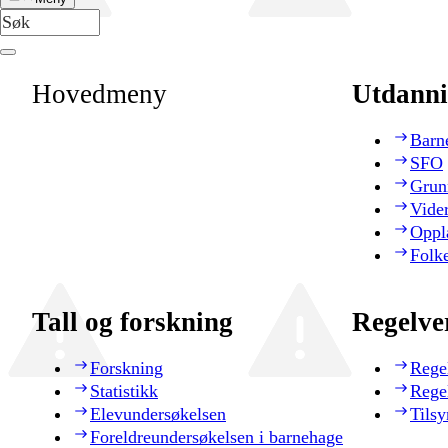
Hovedmeny
Utdanni
Barn
SFO
Grun
Vide
Oppl
Folk
Tall og forskning
Regelve
Forskning
Rege
Statistikk
Rege
Elevundersøkelsen
Tilsy
Foreldreundersøkelsen i barnehage