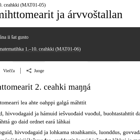
0. ceahkki (MAT01‑05)
ihttomearit ja árvvoštallan
na ii šat gusto
 matematihka 1.–10. ceahkki (MAT01‑06)
Viečča
Juoge
ttomearit 2. ceahki maŋŋá
omearri lea ahte oahppi galgá máhttit
id, hivvodagaid ja hámuid iešvuođaid vuođul,
buohtastahttit
da
httá go daid ordnet eará láhkai
oguid, hivvodagaid ja lohkama stoahkamis, luonddus, govvadá