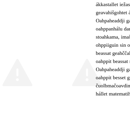
ákkastallet ieža
geavahišgohtet 
Oahpaheaddji gal
oahppanhálu dan
stoahkama, imaš
ohppiiguin sin 
beassat geahčča
oahppit beassat 
Oahpaheaddji ga
oahppit besset 
čuolbmačoavdimi
hállet matematih