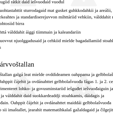
vugiid rátkit daid iešvuođaid vuođul
uohtastahttit
sturrodagaid mat gusket guhkkodahkii ja areálii,
ekeahtes ja standardiserejuvvon mihttáriid vehkiin,
válddahit
m
ohtosiid birra
httá
válddahit
áiggi tiimmain ja kaleandariin
čuovvut njuolggadusaid ja cehkiid mielde bagadallamiid stoa
s
árvvoštallan
štallan galgá leat mielde ovddideamen oahppama ja gelbbola
hppit čájehit ja ovdánahttet gelbbolašvuođa fágas 1. ja 2. c
imenteret lohko- ja govusminstariid iešguđet iešvuođaiguin j
 ja válddahit daid suokkardeaddji stoahkamis, dáidagis ja
đain. Oahppit čájehit ja ovdánahttet maiddái gelbbolašvuođa
sii imaštallet, jearahit matematihkalaš gažaldagaid ja čilgejit