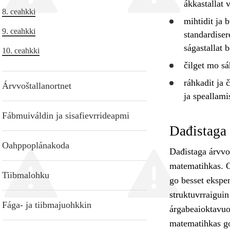
ákkastallat 
8. ceahkki
mihtidit ja
b
9. ceahkki
standardiser
ságastallat b
10. ceahkki
čilget mo sá
ráhkadit ja 
Árvvoštallanortnet
ja speallami
Fábmuiváldin ja sisafievrrideapmi
Dađistaga 
Oahppoplánakoda
Dađistaga árvvo
matematihkas. Oa
Tiibmalohku
go besset eksper
struktuvrraiguin
Fága- ja tiibmajuohkkin
árgabeaioktavuo
matematihkas go 