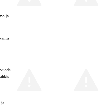
o ja
hkamis
švuođa
eahkis
a
 ja