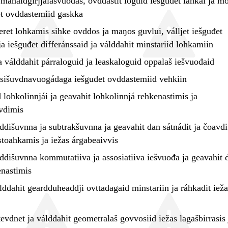
mánáidgirjjálašvuođas, ovddastit loguid iešguđet láhkai ja mo
et ovddastemiid gaskka
ret lohkamis sihke ovddos ja maŋos guvlui, válljet iešguđet
ja iešguđet differánssaid ja
válddahit
minstariid lohkamiin
a
válddahit
párraloguid ja leaskaloguid oppalaš iešvuođaid
sišuvdnavuogádaga iešguđet ovddastemiid vehkiin
d lohkolinnjái ja
geavahit
lohkolinnjá rehkenastimis ja
vdimis
ddišuvnna ja subtrakšuvnna ja
geavahit
dan sátnádit ja čoavdi
toahkamis ja iežas árgabeaivvis
ddišuvnna kommutatiiva ja assosiatiiva iešvuođa ja
geavahit
d
enastimis
lddahit
geardduheaddji ovttadagaid minstariin ja ráhkadit ieža
tevdnet ja
válddahit
geometralaš govvosiid iežas lagašbirrasis 