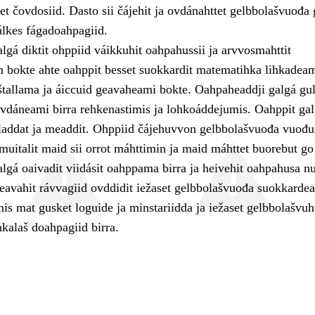
set čovdosiid. Dasto sii čájehit ja ovdánahttet gelbbolašvuođa
álkes fágadoahpagiid.
gá diktit ohppiid váikkuhit oahpahussii ja arvvosmahttit
 bokte ahte oahppit besset suokkardit matematihka lihkadeam
tallama ja áiccuid geavaheami bokte. Oahpaheaddji galgá gul
ovdáneami birra rehkenastimis ja lohkoáddejumis. Oahppit gal
laddat ja meaddit. Ohppiid čájehuvvon gelbbolašvuođa vuođul
muitalit maid sii orrot máhttimin ja maid máhttet buorebut go
lgá oaivadit viidásit oahppama birra ja heivehit oahpahusa nu
geavahit rávvagiid ovddidit iežaset gelbbolašvuođa suokkardea
s mat gusket loguide ja minstariidda ja iežaset gelbbolašvuht
kalaš doahpagiid birra.