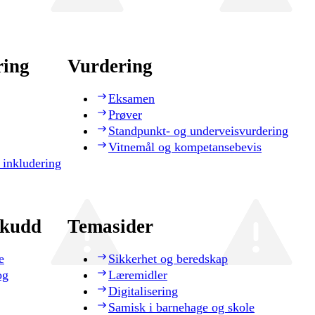
ring
Vurdering
Eksamen
Prøver
Standpunkt- og underveisvurdering
Vitnemål og kompetansebevis
 inkludering
skudd
Temasider
e
Sikkerhet og beredskap
og
Læremidler
Digitalisering
Samisk i barnehage og skole