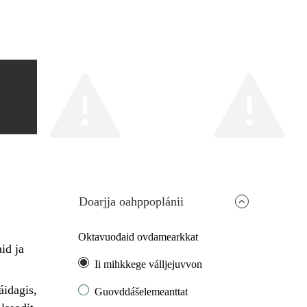
Doarjja oahppoplánii
Oktavuođaid ovdamearkkat
id ja
Ii mihkkege válljejuvvon
idagis,
Guovddášelemeanttat