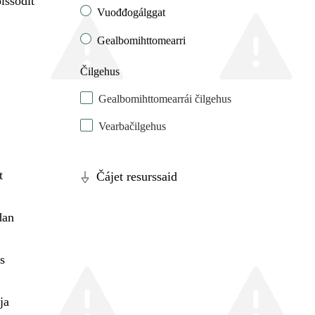
lssodit
Vuođđogálggat
Gealbomihttomearri
Čilgehus
Gealbomihttomearrái čilgehus
Vearbačilgehus
t
Čájet resurssaid
an
s
ja