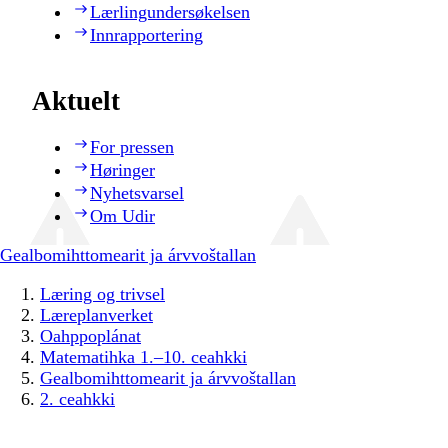
Lærlingundersøkelsen
Innrapportering
Aktuelt
For pressen
Høringer
Nyhetsvarsel
Om Udir
Gealbomihttomearit ja árvvoštallan
Læring og trivsel
Læreplanverket
Oahppoplánat
Matematihka 1.–10. ceahkki
Gealbomihttomearit ja árvvoštallan
2. ceahkki