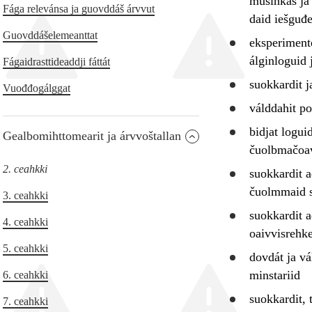
musihkas ja 
Fága relevánsa ja guovddáš árvvut
daid iešguđ
Guovddášelemeanttat
eksperimente
álginloguid 
Fágaidrasttideaddji fáttát
suokkardit
j
Vuođđogálggat
válddahit
po
bidjat logui
Gealbomihttomearit ja árvvoštallan
čuolbmačoa
2. ceahkki
suokkardit
a
čuolmmaid s
3. ceahkki
suokkardit
a
4. ceahkki
oaivvisrehk
5. ceahkki
dovdát ja
vá
minstariid
6. ceahkki
suokkardit
, 
7. ceahkki