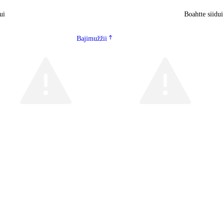
ui
Boahtte siidu
Bajimužžii