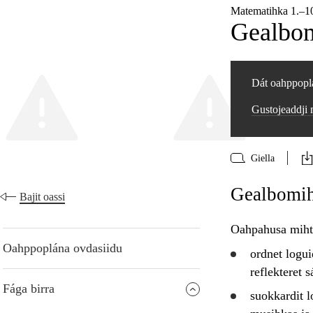
Matematihka 1.–1
Gealbom
Dát oahppoplá
Gustojeaddji
Giella
Gealbomih
Bajit oassi
Oahpahusa mihtt
Oahppoplána ovdasiidu
ordnet logu
reflekteret
sá
Fága birra
suokkardit
l