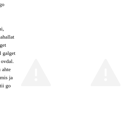
 go
i,
ahallat
get
 galget
 ovdal.
 ahte
mis ja
ii go