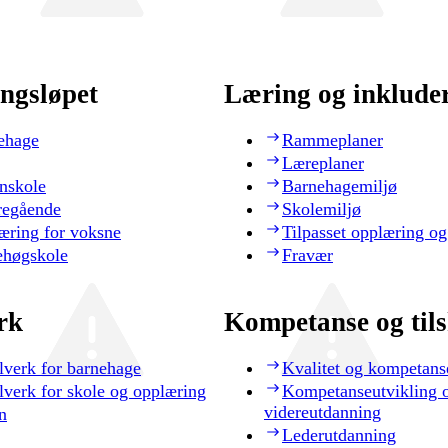
ngsløpet
Læring og inklude
ehage
Rammeplaner
Læreplaner
nskole
Barnehagemiljø
regående
Skolemiljø
æring for voksne
Tilpasset opplæring og
ehøgskole
Fravær
rk
Kompetanse og til
lverk for barnehage
Kvalitet og kompetans
lverk for skole og opplæring
Kompetanseutvikling 
videreutdanning
n
Lederutdanning