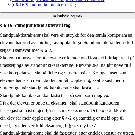
§ 6-16 Standpunktkarakterar i fag
Innhold og søk
§ 6-16 Standpunktkarakterar i fag
Standpunktkarakterar skal vere eit uttrykk for den samla kompetansen
elevane har ved avslutninga av opplæringa. Standpunktkarakterar skal
setjast i samsvar med § 6-2.
Skolen har ansvar for at elevane er kjende med kva det blir lagt vekt på
i fastsetjinga av standpunktkarakterane. Elevane skal ha fått høve til å
vise kompetansen sin på fleire og varierte måtar. Kompetansen som
elevane har vist i den tida dei har fått opplæring, skal takast med i
vurderinga når standpunktkarakterane skal fastsetjast.
Standpunktkarakterar skal fastsetjast så seint som mogleg.
I fag der eleven er oppe til eksamen, skal standpunktkarakteren
fastsetjast seinast dagen før sensur av eksamen. Dette gjeld ikkje der
ein elev får meir opplæring etter § 4-2 og samtidig er meld opp til
utsett, ny eller særskild eksamen, jf. § 6-35–§ 6-37.
Standpunktkarakterane skal då fastsetjast etter endeleg sensur av utsett,