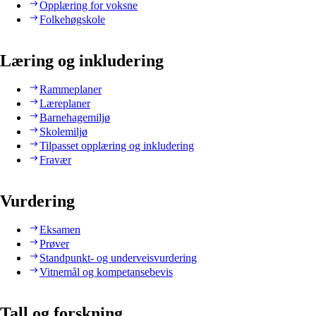
Opplæring for voksne
Folkehøgskole
Læring og inkludering
Rammeplaner
Læreplaner
Barnehagemiljø
Skolemiljø
Tilpasset opplæring og inkludering
Fravær
Vurdering
Eksamen
Prøver
Standpunkt- og underveisvurdering
Vitnemål og kompetansebevis
Tall og forskning