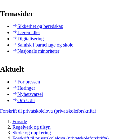
Temasider
Sikkerhet og beredskap
Læremidler
Digitalisering
Samisk i barnehage og skole
Nasjonale minoriteter
Aktuelt
For pressen
Høringer
Nyhetsvarsel
Om Udir
Forskrift til privatskolelova (privatskoleforskrifta)
Forside
Regelverk og tilsyn
Skole og opplæring
Forskrift til privatskolelova (privatskoleforskrifta)