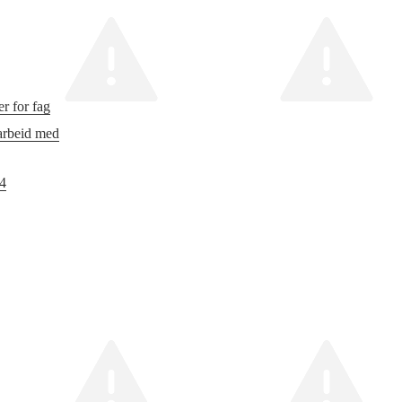
r for fag
 arbeid med
24