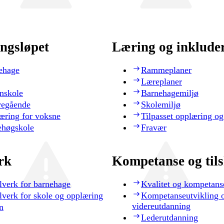
ngsløpet
Læring og inklude
ehage
Rammeplaner
Læreplaner
nskole
Barnehagemiljø
regående
Skolemiljø
æring for voksne
Tilpasset opplæring og
ehøgskole
Fravær
rk
Kompetanse og til
lverk for barnehage
Kvalitet og kompetans
lverk for skole og opplæring
Kompetanseutvikling 
videreutdanning
n
Lederutdanning