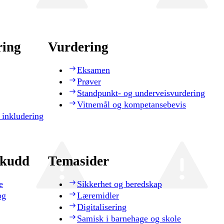
ring
Vurdering
Eksamen
Prøver
Standpunkt- og underveisvurdering
Vitnemål og kompetansebevis
 inkludering
skudd
Temasider
e
Sikkerhet og beredskap
og
Læremidler
Digitalisering
Samisk i barnehage og skole