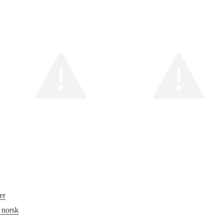
er
 norsk