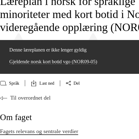
Læreplan i norsk for språklige
minoriteter med kort botid i No
videregående opplæring (NOR
Denne læreplanen er ikke lenger gyldig
Gjeldende norsk kort botid vgo (NOR09‑05)
Språk
Last ned
Del
Til overordnet del
Om faget
Fagets relevans og sentrale verdier