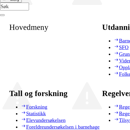
Hovedmeny
Utdanni
Barn
SFO
Grun
Vide
Oppl
Folk
Tall og forskning
Regelve
Forskning
Rege
Statistikk
Rege
Elevundersøkelsen
Tilsy
Foreldreundersøkelsen i barnehage