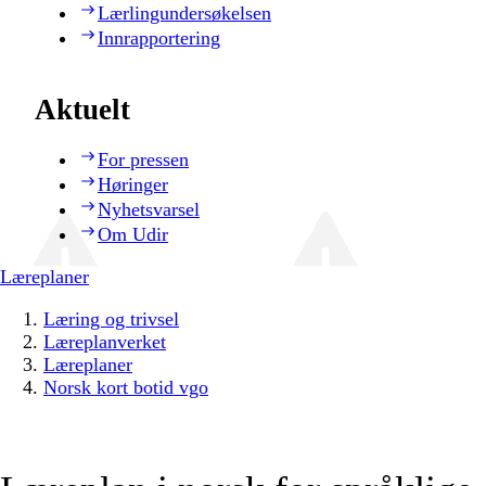
Lærlingundersøkelsen
Innrapportering
Aktuelt
For pressen
Høringer
Nyhetsvarsel
Om Udir
Læreplaner
Læring og trivsel
Læreplanverket
Læreplaner
Norsk kort botid vgo