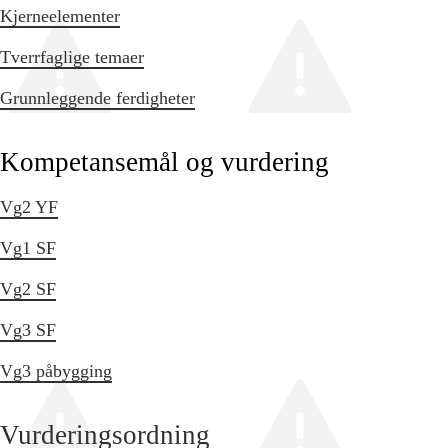
Kjerneelementer
Tverrfaglige temaer
Grunnleggende ferdigheter
Kompetansemål og vurdering
Vg2 YF
Vg1 SF
Vg2 SF
Vg3 SF
Vg3 påbygging
Vurderingsordning