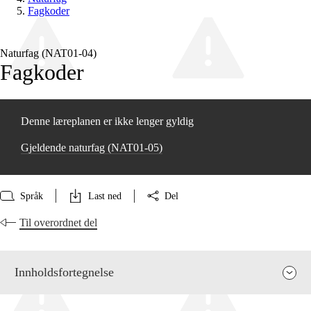
Fagkoder
Naturfag (NAT01‑04)
Fagkoder
Denne læreplanen er ikke lenger gyldig
Gjeldende naturfag (NAT01‑05)
Språk
Last ned
Del
Til overordnet del
Innholdsfortegnelse