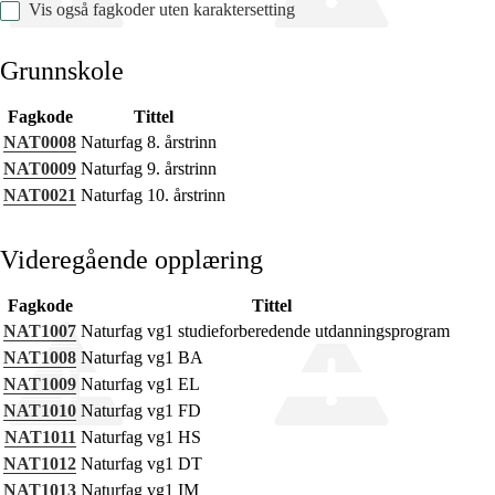
Vis også fagkoder uten karaktersetting
Grunnskole
Fagkode
Tittel
Fagets relevans og sentrale verdier
NAT0008
Naturfag 8. årstrinn
Kjerneelementer
NAT0009
Naturfag 9. årstrinn
NAT0021
Naturfag 10. årstrinn
Tverrfaglige temaer
Grunnleggende ferdigheter
Videregående opplæring
Fagkode
Tittel
NAT1007
Naturfag vg1 studieforberedende utdanningsprogram
NAT1008
Naturfag vg1 BA
NAT1009
Naturfag vg1 EL
NAT1010
Naturfag vg1 FD
NAT1011
Naturfag vg1 HS
NAT1012
Naturfag vg1 DT
NAT1013
Naturfag vg1 IM