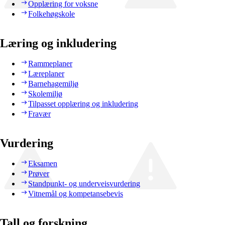
Opplæring for voksne
Folkehøgskole
Læring og inkludering
Rammeplaner
Læreplaner
Barnehagemiljø
Skolemiljø
Tilpasset opplæring og inkludering
Fravær
Vurdering
Eksamen
Prøver
Standpunkt- og underveisvurdering
Vitnemål og kompetansebevis
Tall og forskning