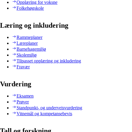
Opplæring for voksne
Folkehøgskole
Læring og inkludering
Rammeplaner
Læreplaner
Barnehagemiljø
Skolemiljø
Tilpasset opplæring og inkludering
Fravær
Vurdering
Eksamen
Prøver
Standpunkt- og underveisvurdering
Vitnemål og kompetansebevis
Tall og forskning