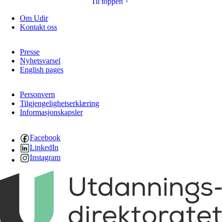
Til toppen
Om Udir
Kontakt oss
Presse
Nyhetsvarsel
English pages
Personvern
Tilgjengelighetserklæring
Informasjonskapsler
Facebook
LinkedIn
Instagram