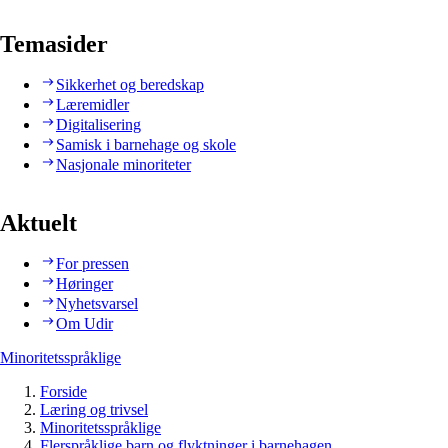
Temasider
Sikkerhet og beredskap
Læremidler
Digitalisering
Samisk i barnehage og skole
Nasjonale minoriteter
Aktuelt
For pressen
Høringer
Nyhetsvarsel
Om Udir
Minoritetsspråklige
Forside
Læring og trivsel
Minoritetsspråklige
Flerspråklige barn og flyktninger i barnehagen