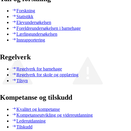
Forskning
Statistikk
Elevundersøkelsen
Foreldreundersøkelsen i barnehage
Lærlingundersøkelsen
Innrapportering
Regelverk
Regelverk for barnehage
Regelverk for skole og opplæring
Tilsyn
Kompetanse og tilskudd
Kvalitet og kompetanse
Kompetanseutvikling og videreutdanning
Lederutdanning
Tilskudd