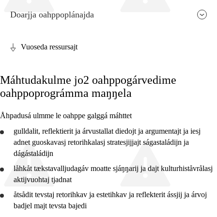
Doarjja oahppoplánajda
Vuoseda ressursajt
Fágaj relevánssa ja guovdásj árvo
Máhtudakulme jo2 oahppogárvedime
Guovdásj elementa
oahppoprográmma maŋŋela
Fágajgasskasasj tiemá
Åhpadusá ulmme le oahppe galggá máhttet
Vuodotjehpudagá
gulldalit,
reflektierit
ja
árvustallat
diedojt ja argumentajt ja iesj
adnet
guoskavasj retorihkalasj stratesjijjajt ságastaládijn ja
dágástaládijn
låhkåt tækstavalljudagáv moatte sjáŋŋarij ja dajt kulturhiståvrålasj
2. jahkedáse
aktijvuohtaj tjadnat
4. jahkedáse
åtsådit
tevstaj retorihkav ja estetihkav ja reflekterit ássjij ja árvoj
badjel majt tevsta bajedi
7. jahkedáse