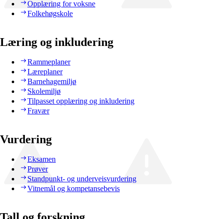
Opplæring for voksne
Folkehøgskole
Læring og inkludering
Rammeplaner
Læreplaner
Barnehagemiljø
Skolemiljø
Tilpasset opplæring og inkludering
Fravær
Vurdering
Eksamen
Prøver
Standpunkt- og underveisvurdering
Vitnemål og kompetansebevis
Tall og forskning