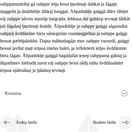
oahppammiellaj gå oahppe ietja bessi tjuolmajt dahkat ja fágajn
sjuggelis ja åtsådiddje láhkáj barggat. Åhpadiddje galggá dilev láhtjet
váj oahppe sávrru stuoráp bargojda, lehkusa dal guhkep tevstajt låhkåt
jali fágalasj tjuolmajt åtsådit. Åhpadiddje ja oahppe galggi ságastallat
oahppij åvddånime birra sámegielan vuostasjgiellan ja oahppe galggi
bessat gæhttjaladdat. Dajna máhtudagájn mav oahppe vuosedi, galggi
bessat javllat majt ietjasa mielas bukti, ja reflektierit ietjas åvddånime
birra fágan. Åhpadiddje galggá bagádallat ienep oahppama gáktuj ja
åhpadimev hiebadit navti váj oahppe bessi rádij milta åvddånahttet
ietjasa njálmálasj ja tjálalasj tevstajt.
Ressursa
Åvdep bielle
Boahtte bielle