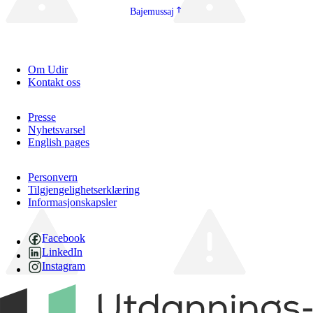
Bajemussaj
Om Udir
Kontakt oss
Presse
Nyhetsvarsel
English pages
Personvern
Tilgjengelighetserklæring
Informasjonskapsler
Facebook
LinkedIn
Instagram