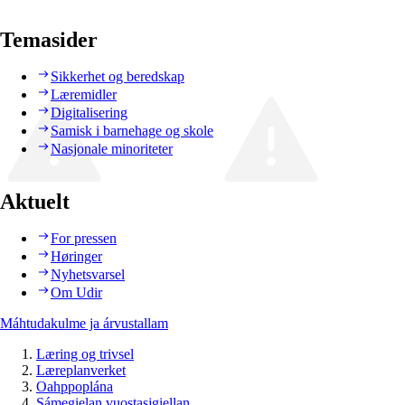
Temasider
Sikkerhet og beredskap
Læremidler
Digitalisering
Samisk i barnehage og skole
Nasjonale minoriteter
Aktuelt
For pressen
Høringer
Nyhetsvarsel
Om Udir
Máhtudakulme ja árvustallam
Læring og trivsel
Læreplanverket
Oahppoplána
Sámegielan vuostasjgiellan