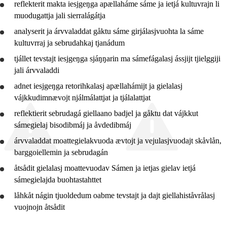
reflekterit makta iesjgeŋga apællaháme sáme ja ietjá kultuvrajn li
10. jahkedáse
muodugattja jali sierralágátja
Jo2 VO
analyserit ja
árvvaladdat
gåktu sáme girjálasjvuohta la sáme
kultuvrraj ja sebrudahkaj tjanádum
Jo1 OO
tjállet tevstajt iesjgeŋga sjáŋŋarin ma sámefágalasj ássjijt tjielggiji
Jo2 OO
jali árvvaladdi
adnet
iesjgeŋga retorihkalasj apællahámijt ja gielalasj
Jo3 OO
vájkkudimnævojt njálmálattjat ja tjálalattjat
Jo3 lasádus
reflektierit
sebrudagá giellaano badjel ja gåktu dat vájkkut
sámegielaj bisodibmáj ja åvdedibmáj
árvvaladdat
moattegielakvuoda ævtojt ja vejulasjvuodajt skåvlån,
barggoiellemin ja sebrudagán
åtsådit
gielalasj moattevuodav Sámen ja ietjas gielav ietjá
sámegielajda
buohtastahttet
låhkåt nágin tjuoldedum oabme tevstajt ja dajt giellahiståvrålasj
vuojnojn åtsådit