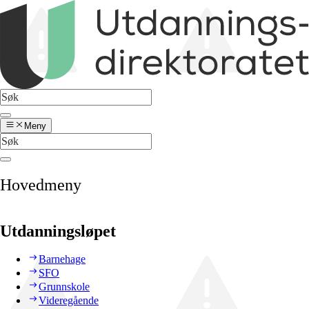
Meny
Hovedmeny
Utdanningsløpet
Barnehage
SFO
Grunnskole
Videregående