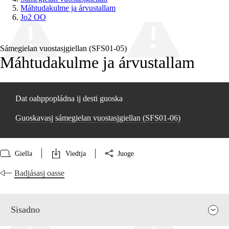
Máhtudakulme ja árvustallam
Jo2 OO
Sámegielan vuostasjgiellan (SFS01‑05)
Máhtudakulme ja árvustallam
Dat oahppopládna ij desti guoska
Guoskavasj sámegielan vuostasjgiellan (SFS01‑06)
Giella
Viedtja
Juoge
Badjásasj oasse
Sisadno