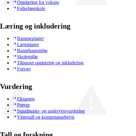
Opplæring for voksne
Folkehøgskole
Læring og inkludering
Rammeplaner
Læreplaner
Barnehagemiljø
Skolemiljø
Tilpasset opplæring og inkludering
Fravær
Vurdering
Eksamen
Prøver
Standpunkt- og underveisvurdering
Vitnemål og kompetansebevis
Tall og forskning