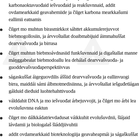
karbonaoktavuođaid iešvuođaid ja reakšuvnnaid, addit
Jo1 TP
ovdamearkkaid geavahemiide ja čilget karbona mearkkašumi
eallimii eatnamis
Jo3 oppalaš studerengelbbolašvuođa lasáhus
čilget mo muhtun birasmirkkot sáhttet akkumulerejuvvot
biebmogollosiin, ja
árvvoštallat
doaibmabijuid áimmahuššat
dearvvašvuođa ja birrasa
čilget muhtun biebmoávdnasiid funkšuvnnaid ja digaštallat manne
máŋggabealat biebmodoallu lea dehálaš dearvvašvuođa- ja
guoddevašvuođaperspektiivvas
ságaskuššat áigeguovdilis áššiid dearvvašvuođa ja eallinvuogi
birra, maiddái sámi álbmotmedisiinna, ja
árvvoštallat
iešguđetlágan
gálduid dieđuid luohtehahttivuođa
válddahit
DNA ja mo iešvuođat árbejuvvojit, ja čilget mo árbi lea
evolušuvnna eaktun
čilget mo dálkkádatrievdadusat váikkuhit evolušuvdnii, šlájaid
lávdamii ja biologalaš šláddjiivuhtii
addit ovdamearkkaid bioteknologiija geavaheapmái ja
ságaškuššat