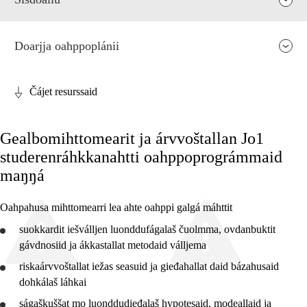
Doarjja oahppoplánii
Čájet resurssaid
Fága relevánsa ja guovddáš árvvut
Gealbomihttomearit ja árvvoštallan Jo1
Guovddášelemeanttat
studerenráhkkanahtti oahppoprográmmaid
Fágaidrasttideaddji fáttát
maŋŋá
Vuođđogálggat
Oahpahusa mihttomearri lea ahte oahppi galgá máhttit
suokkardit
iešválljen luonddufágalaš čuolmma, ovdanbuktit
gávdnosiid ja ákkastallat metodaid válljema
riskaárvvoštallat iežas seasuid ja gieđahallat daid bázahusaid
2. ceahkki
dohkálaš láhkai
4. ceahkki
ságaškuššat
mo luonddudieđalaš hypotesaid, modeallaid ja