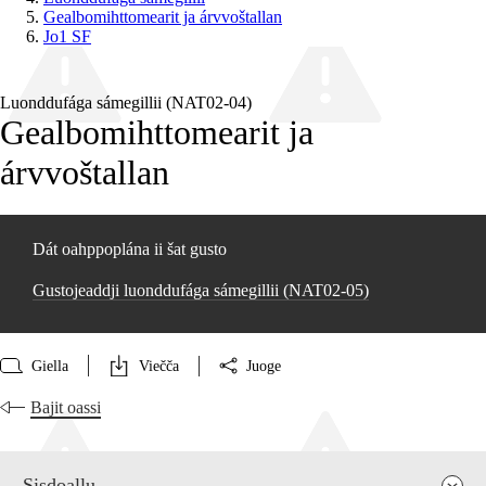
Gealbomihttomearit ja árvvoštallan
Jo1 SF
Luonddufága sámegillii (NAT02‑04)
Gealbomihttomearit ja
árvvoštallan
Dát oahppoplána ii šat gusto
Gustojeaddji luonddufága sámegillii (NAT02‑05)
Giella
Viečča
Juoge
Bajit oassi
Sisdoallu