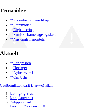
Temasider
Sikkerhet og beredskap
Læremidler
Digitalisering
Samisk i barnehage og skole
Nasjonale minoriteter
Aktuelt
For pressen
Høringer
Nyhetsvarsel
Om Udir
Gealbomihttomearit ja árvvoštallan
Læring og trivsel
Læreplanverket
Oahppoplánat
Luonddufága sámegillii