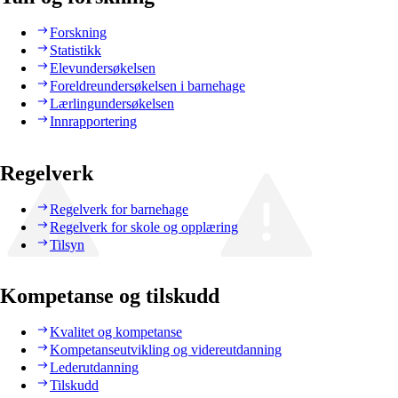
Forskning
Statistikk
Elevundersøkelsen
Foreldreundersøkelsen i barnehage
Lærlingundersøkelsen
Innrapportering
Regelverk
Regelverk for barnehage
Regelverk for skole og opplæring
Tilsyn
Kompetanse og tilskudd
Kvalitet og kompetanse
Kompetanseutvikling og videreutdanning
Lederutdanning
Tilskudd