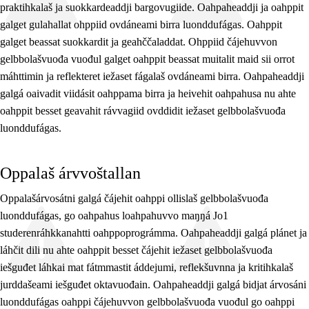
praktihkalaš ja suokkardeaddji bargovugiide. Oahpaheaddji ja oahppit
galget gulahallat ohppiid ovdáneami birra luonddufágas. Oahppit
galget beassat suokkardit ja geahččaladdat. Ohppiid čájehuvvon
gelbbolašvuođa vuođul galget oahppit beassat muitalit maid sii orrot
máhttimin ja reflekteret iežaset fágalaš ovdáneami birra. Oahpaheaddji
galgá oaivadit viidásit oahppama birra ja heivehit oahpahusa nu ahte
oahppit besset geavahit rávvagiid ovddidit iežaset gelbbolašvuođa
luonddufágas.
Oppalaš árvvoštallan
Oppalašárvosátni galgá čájehit oahppi ollislaš gelbbolašvuođa
luonddufágas, go oahpahus loahpahuvvo maŋŋá Jo1
studerenráhkkanahtti oahppoprográmma. Oahpaheaddji galgá plánet ja
láhčit dili nu ahte oahppit besset čájehit iežaset gelbbolašvuođa
iešguđet láhkai mat fátmmastit áddejumi, reflekšuvnna ja kritihkalaš
jurddašeami iešguđet oktavuođain. Oahpaheaddji galgá bidjat árvosáni
luonddufágas oahppi čájehuvvon gelbbolašvuođa vuođul go oahppi