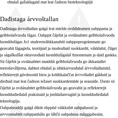
ehtalaš gažaldagaid mat leat čadnon bioteknologiijii
Dađistaga árvvoštallan
Dađistaga árvvoštallan galgá leat mielde ovddideamen oahppama ja
gelbbolašvuođa fágas. Oahppit čájehit ja ovdánahttet gelbbolašvuođa
luonddufágas Jo1 studerenráhkkanahtti oahppoprográmmain go
geavahit fágagiela, teoriijaid ja modeallaid suokkardit, válddahit, čilget
ja ságaškuššat oktavuođaid luonddufágalaš fenomenain ja daid gaskka.
Sii čájehit ja ovdánahttet maiddái gelbbolašvuođa go ákkastallet
metodaválljema, dahket ehtalaš ja sihkkarvuođalaš árvvoštallamiid,
reflekterejit gávdnosiid birra ja kritihkalaččat árvvoštallet gálduid ja
dieđuid mat leat čadnon iežaset suokkardemiide ja seasuide. Dasto sii
čájehit ja ovdánahttet gelbbolašvuođa go geavahit ja reflekterejit
luonddudieđalaš praksisaid ja jurddašanvugiid ja luonddudieđalaš
teknologiija.
Oahpaheaddji galgá diktit ohppiid váikkuhit oahpahussii ja
arvvosmahttit oahppanhálu go láhčá oahpahusa máŋggabealat,