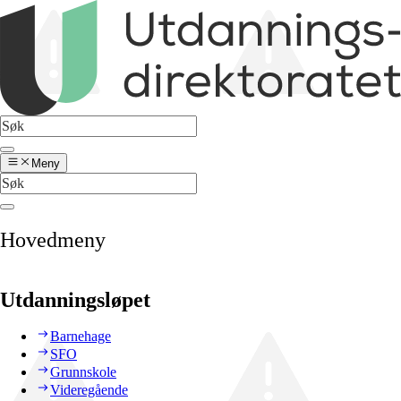
Meny
Hovedmeny
Utdanningsløpet
Barnehage
SFO
Grunnskole
Videregående