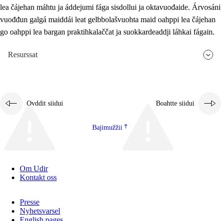
lea čájehan máhtu ja áddejumi fága sisdollui ja oktavuođaide. Árvosáni
vuođđun galgá maiddái leat gelbbolašvuohta maid oahppi lea čájehan
go oahppi lea bargan praktihkalaččat ja suokkardeaddji láhkai fágain.
Resurssat
Ovddit siidui
Boahtte siidui
Bajimužžii
Om Udir
Kontakt oss
Presse
Nyhetsvarsel
English pages