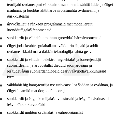
teoriijaid ovdáneapmi váikkuha dasa ahte mii sáhttit
áddet
ja čilget
7. ceahkki
máilmmi, ja
buohtastahttit
árbevirolašmáhtu ovdáneami ja
10. ceahkki
gaskkusteami
árvvoštallat
ja ráhkadit prográmmaid mat modellerejit
Jo1 SF
luonddufágalaš fenomenaid
Jo1 BA
suokkardit
ja
válddahit
muhtun guovddáš bárrofenomenaid
Jo1 EL
čilget jođaskeahtes gulahallama váldoprinsihpaid ja addit
ovdamearkkaid masa dákkár teknologiija sáhttá geavahit
Ja1 FD
suokkardit
ja
válddahit
elektromagnehtalaš ja ionerejeaddji
Jo1 HS
suonjardeami, ja
árvvoštallat
dieđuid suonjardeami ja
iešguđetlágan suonjardantiippaid dearvvašvuođaváikkuhusaid
Jo1 DT
birra
Jo1 IM
válddahit
big bang-teoriija mo univearsa lea šaddan ja ovdánan, ja
čilget áicamiid mat dorjot dán teoriija
Jo1 NA
suokkardit
ja čilget kemiijalaš ovttastusaid ja iešguđet ávdnasiid
Jo1 RM
iešvuođaid oktavuođaid
Jo1 SR
suokkardit
muhtun orgánalaš ja eahpeorgánalaš