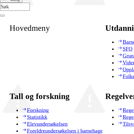
Hovedmeny
Utdanni
Barn
SFO
Grun
Vide
Oppl
Folk
Tall og forskning
Regelve
Forskning
Rege
Statistikk
Rege
Elevundersøkelsen
Tilsy
Foreldreundersøkelsen i barnehage