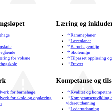
ngsløpet
Læring og inklude
ehage
Rammeplaner
Læreplaner
nskole
Barnehagemiljø
regående
Skolemiljø
æring for voksne
Tilpasset opplæring og
ehøgskole
Fravær
rk
Kompetanse og til
lverk for barnehage
Kvalitet og kompetans
lverk for skole og opplæring
Kompetanseutvikling 
videreutdanning
n
Lederutdanning