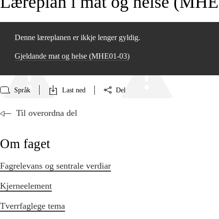
Læreplan i mat og helse (MHE
Denne læreplanen er ikkje lenger gyldig.
Gjeldande mat og helse (MHE01‑03)
Språk
Last ned
Del
Til overordna del
Om faget
Fagrelevans og sentrale verdiar
Kjerneelement
Tverrfaglege tema