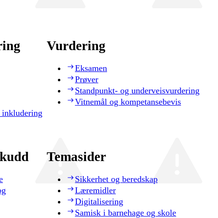
ring
Vurdering
Eksamen
Prøver
Standpunkt- og underveisvurdering
Vitnemål og kompetansebevis
 inkludering
skudd
Temasider
e
Sikkerhet og beredskap
og
Læremidler
Digitalisering
Samisk i barnehage og skole