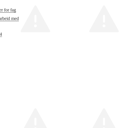
r for fag
 arbeid med
24