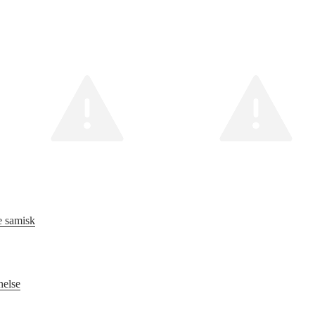
e samisk
helse