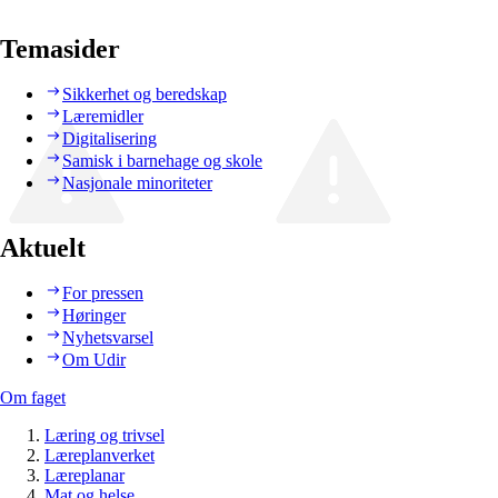
Temasider
Sikkerhet og beredskap
Læremidler
Digitalisering
Samisk i barnehage og skole
Nasjonale minoriteter
Aktuelt
For pressen
Høringer
Nyhetsvarsel
Om Udir
Om faget
Læring og trivsel
Læreplanverket
Læreplanar
Mat og helse