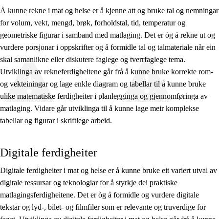
Å kunne rekne i mat og helse er å kjenne att og bruke tal og nemningar
for volum, vekt, mengd, brøk, forholdstal, tid, temperatur og
geometriske figurar i samband med matlaging. Det er òg å rekne ut og
vurdere porsjonar i oppskrifter og å formidle tal og talmateriale når ein
skal samanlikne eller diskutere faglege og tverrfaglege tema.
Utviklinga av rekneferdigheitene går frå å kunne bruke korrekte rom-
og vekteiningar og lage enkle diagram og tabellar til å kunne bruke
ulike matematiske ferdigheiter i planlegginga og gjennomføringa av
matlaging. Vidare går utviklinga til å kunne lage meir komplekse
tabellar og figurar i skriftlege arbeid.
Digitale ferdigheiter
Digitale ferdigheiter i mat og helse er å kunne bruke eit variert utval av
digitale ressursar og teknologiar for å styrkje dei praktiske
matlagingsferdigheitene. Det er òg å formidle og vurdere digitale
tekstar og lyd-, bilet- og filmfiler som er relevante og truverdige for