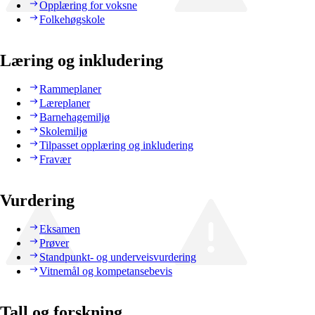
Opplæring for voksne
Folkehøgskole
Læring og inkludering
Rammeplaner
Læreplaner
Barnehagemiljø
Skolemiljø
Tilpasset opplæring og inkludering
Fravær
Vurdering
Eksamen
Prøver
Standpunkt- og underveisvurdering
Vitnemål og kompetansebevis
Tall og forskning