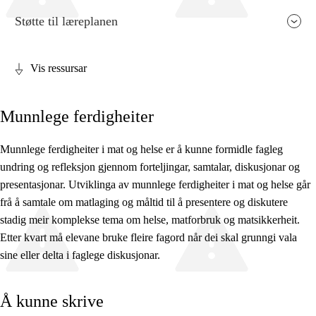
Støtte til læreplanen
Vis ressursar
Fagrelevans og sentrale verdiar
Munnlege ferdigheiter
Kjerneelement
Tverrfaglege tema
Munnlege ferdigheiter i mat og helse er å kunne formidle fagleg
undring og refleksjon gjennom forteljingar, samtalar, diskusjonar og
Grunnleggjande ferdigheiter
presentasjonar. Utviklinga av munnlege ferdigheiter i mat og helse går
frå å samtale om matlaging og måltid til å presentere og diskutere
stadig meir komplekse tema om helse, matforbruk og matsikkerheit.
Etter kvart må elevane bruke fleire fagord når dei skal grunngi vala
sine eller delta i faglege diskusjonar.
Å kunne skrive