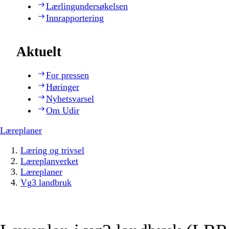
Lærlingundersøkelsen
Innrapportering
Aktuelt
For pressen
Høringer
Nyhetsvarsel
Om Udir
Læreplaner
Læring og trivsel
Læreplanverket
Læreplaner
Vg3 landbruk