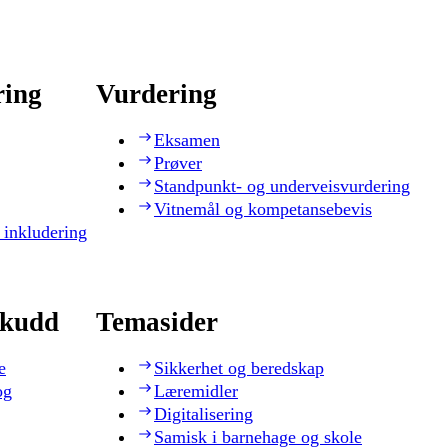
ring
Vurdering
Eksamen
Prøver
Standpunkt- og underveisvurdering
Vitnemål og kompetansebevis
 inkludering
skudd
Temasider
e
Sikkerhet og beredskap
og
Læremidler
Digitalisering
Samisk i barnehage og skole