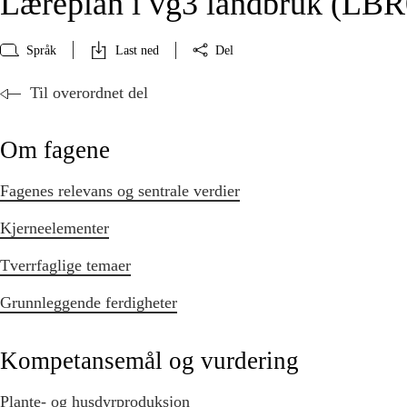
Læreplan i vg3 landbruk (LBR
Språk
Last ned
Del
Til overordnet del
Om fagene
Fagenes relevans og sentrale verdier
Kjerneelementer
Tverrfaglige temaer
Grunnleggende ferdigheter
Kompetansemål og vurdering
Plante- og husdyrproduksjon