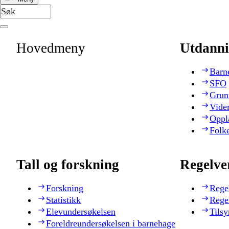
Hovedmeny
Utdanni
Barn
SFO
Grun
Vide
Oppl
Folk
Tall og forskning
Regelve
Forskning
Rege
Statistikk
Rege
Elevundersøkelsen
Tilsy
Foreldreundersøkelsen i barnehage