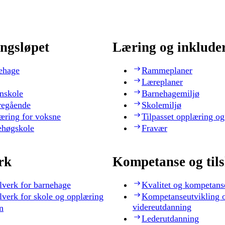
ngsløpet
Læring og inklude
ehage
Rammeplaner
Læreplaner
nskole
Barnehagemiljø
regående
Skolemiljø
æring for voksne
Tilpasset opplæring og
ehøgskole
Fravær
rk
Kompetanse og til
lverk for barnehage
Kvalitet og kompetans
lverk for skole og opplæring
Kompetanseutvikling 
videreutdanning
n
Lederutdanning