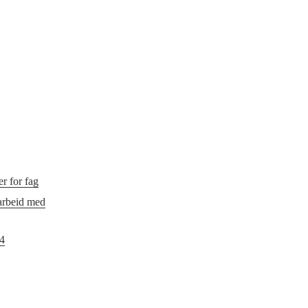
r for fag
 arbeid med
24