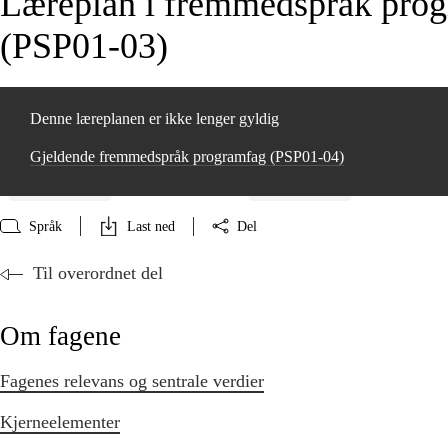
Læreplan i fremmedspråk pro
(PSP01‑03)
Denne læreplanen er ikke lenger gyldig
Gjeldende fremmedspråk programfag (PSP01‑04)
Språk
Last ned
Del
Til overordnet del
Om fagene
Fagenes relevans og sentrale verdier
Kjerneelementer