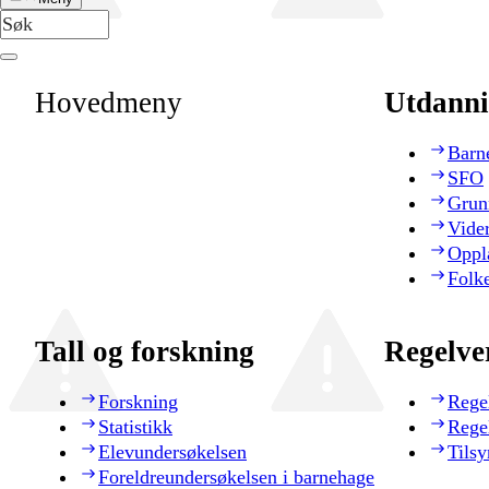
Hovedmeny
Utdanni
Barn
SFO
Grun
Vide
Oppl
Folk
Tall og forskning
Regelve
Forskning
Rege
Statistikk
Rege
Elevundersøkelsen
Tilsy
Foreldreundersøkelsen i barnehage