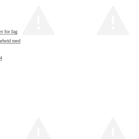
r for fag
 arbeid med
24