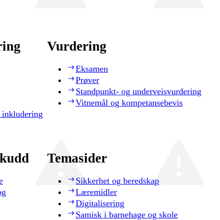
ring
Vurdering
Eksamen
Prøver
Standpunkt- og underveisvurdering
Vitnemål og kompetansebevis
 inkludering
skudd
Temasider
e
Sikkerhet og beredskap
og
Læremidler
Digitalisering
Samisk i barnehage og skole