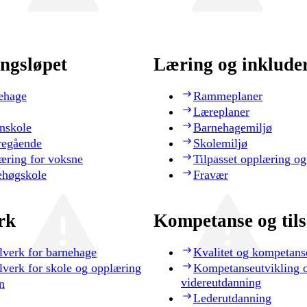
ngsløpet
Læring og inklude
ehage
Rammeplaner
Læreplaner
nskole
Barnehagemiljø
regående
Skolemiljø
æring for voksne
Tilpasset opplæring og
ehøgskole
Fravær
rk
Kompetanse og til
lverk for barnehage
Kvalitet og kompetans
lverk for skole og opplæring
Kompetanseutvikling 
videreutdanning
n
Lederutdanning