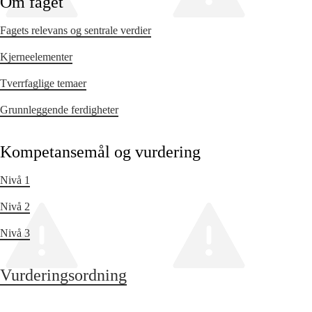
Om faget
Fagets relevans og sentrale verdier
Kjerneelementer
Tverrfaglige temaer
Grunnleggende ferdigheter
Kompetansemål og vurdering
Nivå 1
Nivå 2
Nivå 3
Vurderingsordning