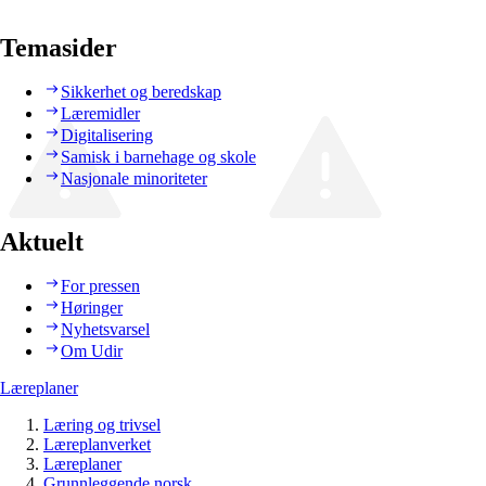
Temasider
Sikkerhet og beredskap
Læremidler
Digitalisering
Samisk i barnehage og skole
Nasjonale minoriteter
Aktuelt
For pressen
Høringer
Nyhetsvarsel
Om Udir
Læreplaner
Læring og trivsel
Læreplanverket
Læreplaner
Grunnleggende norsk