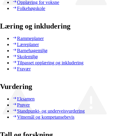
Opplæring for voksne
Folkehøgskole
Læring og inkludering
Rammeplaner
Læreplaner
Barnehagemiljø
Skolemiljø
Tilpasset opplæring og inkludering
Fravær
Vurdering
Eksamen
Prøver
Standpunkt- og underveisvurdering
Vitnemål og kompetansebevis
Tall og forskning