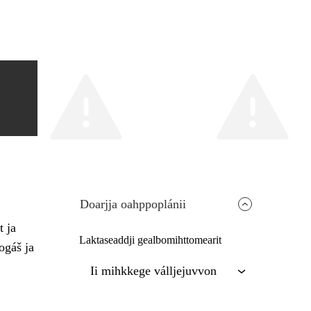
Doarjja oahppoplánii
t ja
Laktaseaddji gealbomihttomearit
ogáš ja
Ii mihkkege válljejuvvon