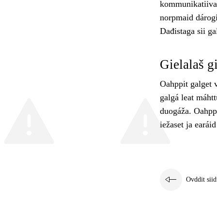
kommunikatiiva 
norpmaid dárogi
Dađistaga sii ga
Gielalaš g
Oahppit galget 
galgá leat máhtt
duogáža. Oahppit
iežaset ja earáid
Ovddit siid