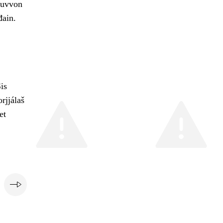
huvvon
đain.
is
rjjálaš
et
i