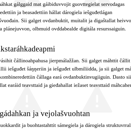
háhkat gálggaid mat gáibiduvvojit guovttegielat servodagas
dedettiin ja beasadettiin hállat dárogiela iešguđetlágan
švuođain. Sii galget ovdanbuktit, muitalit ja digaštallat heivvo
ja plánejuvvon, olbmuid ovddabealde digitála resurssaiguin.
akstaráhkadeapmi
ásihit čállinoahpahusa jierpmálažžan. Sii galget máhttit čállit
llii iešguđet šáŋŋeriin ja iešguđet ulbmiliidda, ja sii galget má
d kombineredettiin čállaga eará ovdanbuktinvugiiguin. Dasto sii
llat earáid teavsttaid ja gieđahallat iežaset teavsttaid máhcah
gádahkan ja vejolašvuohtan
uokkardit ja buohtastahttit sámegiela ja dárogiela struktuvrral