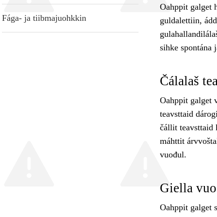
Oahppit galget 
Fága- ja tiibmajuohkkin
guldalettiin, ád
gulahallandilála
sihke spontána 
Čálalaš te
Oahppit galget v
teavsttaid dárogi
čállit teavsttai
máhttit árvvošta
vuođul.
Giella vuo
Oahppit galget s