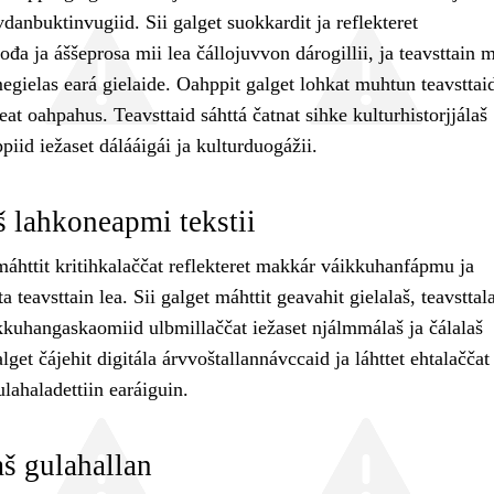
danbuktinvugiid. Sii galget suokkardit ja reflekteret
ođa ja áššeprosa mii lea čállojuvvon dárogillii, ja teavsttain m
egielas eará gielaide. Oahppit galget lohkat muhtun teavsttai
 leat oahpahus. Teavsttaid sáhttá čatnat sihke kulturhistorjjálaš
ppiid iežaset dálááigái ja kulturduogážii.
š lahkoneapmi tekstii
máhttit kritihkalaččat reflekteret makkár váikkuhanfápmu ja
 teavsttain lea. Sii galget máhttit geavahit gielalaš, teavsttala
ikkuhangaskaomiid ulbmillaččat iežaset njálmmálaš ja čálalaš
alget čájehit digitála árvvoštallannávccaid ja láhttet ehtalaččat 
lahaladettiin earáiguin.
š gulahallan