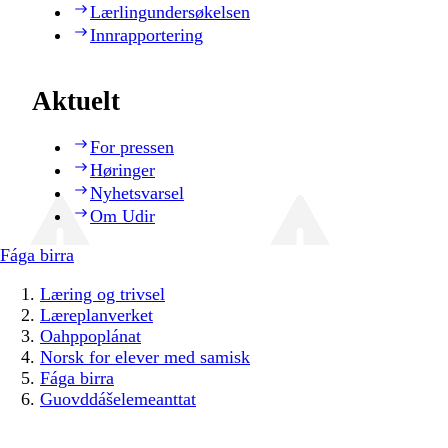
Lærlingundersøkelsen
Innrapportering
Aktuelt
For pressen
Høringer
Nyhetsvarsel
Om Udir
Fága birra
Læring og trivsel
Læreplanverket
Oahppoplánat
Norsk for elever med samisk
Fága birra
Guovddášelemeanttat