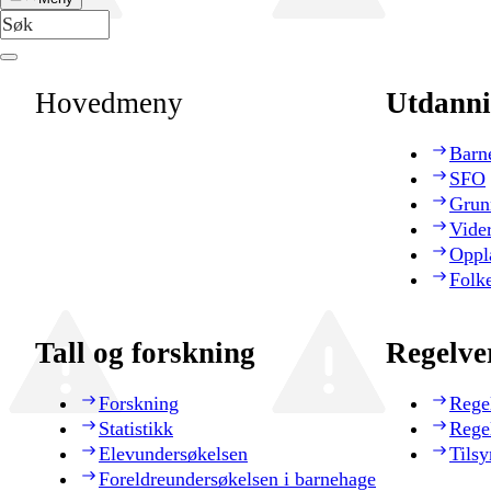
Hovedmeny
Utdanni
Barn
SFO
Grun
Vide
Oppl
Folk
Tall og forskning
Regelve
Forskning
Rege
Statistikk
Rege
Elevundersøkelsen
Tilsy
Foreldreundersøkelsen i barnehage