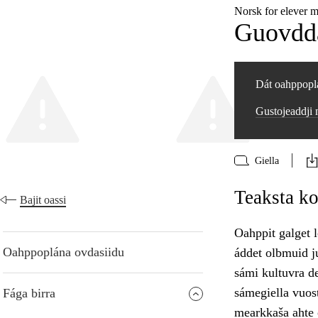
Norsk for elever
Guovddá
Dát oahppoplá
Gustojeaddji
Giella
Teaksta ko
Bajit oassi
Oahppit galget lo
Oahppoplána ovdasiidu
áddet olbmuid ju
sámi kultuvra d
sámegiella vuos
Fága birra
mearkkaša ahte o