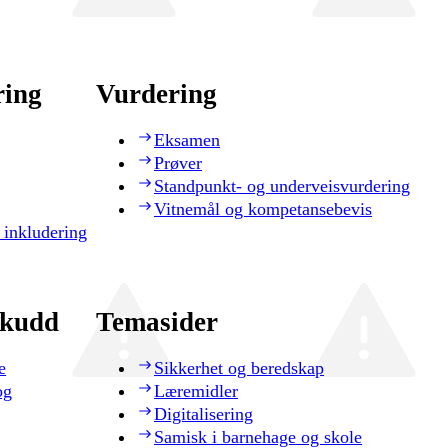
ring
Vurdering
Eksamen
Prøver
Standpunkt- og underveisvurdering
Vitnemål og kompetansebevis
 inkludering
skudd
Temasider
e
Sikkerhet og beredskap
og
Læremidler
Digitalisering
Samisk i barnehage og skole