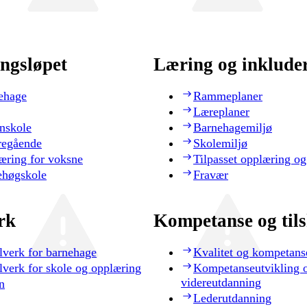
ngsløpet
Læring og inklude
ehage
Rammeplaner
Læreplaner
nskole
Barnehagemiljø
regående
Skolemiljø
æring for voksne
Tilpasset opplæring og
ehøgskole
Fravær
rk
Kompetanse og til
lverk for barnehage
Kvalitet og kompetans
lverk for skole og opplæring
Kompetanseutvikling 
videreutdanning
n
Lederutdanning