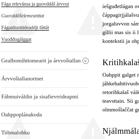
Fága relevánsa ja guovddáš árvvut
iešguđetlágan ov
čáppagirjjálašvu
Guovddášelemeanttat
jorgaluvvon sám
Fágaidrasttideaddji fáttát
gillii mas sis ii
Vuođđogálggat
kontekstii ja oh
Gealbomihttomearit ja árvvoštallan
Kritihkala
Oahppit galget 
Árvvoštallanortnet
jáhkehahttivuohta
retorihkalaš vá
Fábmuiváldin ja sisafievrrideapmi
teavsttain. Sii g
olmmošlaččat gu
Oahppoplánakoda
Njálmmála
Tiibmalohku