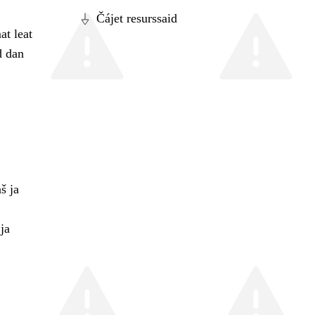
Čájet resurssaid
at leat
d dan
š ja
ja