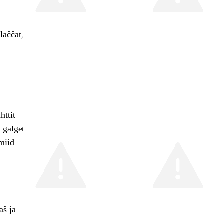
laččat,
httit
 galget
emiid
aš ja