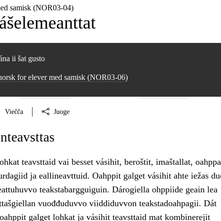
 med samisk (NOR03‑04)
šelemeanttat
na ii šat gusto
 norsk for elever med samisk (NOR03‑06)
Viečča
Juoge
nteavsttas
hkat teavsttaid vai besset vásihit, beroštit, imaštallat, oahppa
rdagiid ja eallineavttuid. Oahppit galget vásihit ahte iežas du
eattuhuvvo teakstabargguiguin. Dárogiella ohppiide geain lea
ttašgiellan vuođđuduvvo viiddiduvvon teakstadoahpagii. Dát
ahppit galget lohkat ja vásihit teavsttaid mat kombinerejit