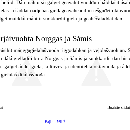
beliid. Dán máhtu sii galget geavahit vuođđun hálddašit ása
elas ja šaddat oadjebas giellageavaheaddjin iešguđet oktavuo
lget maiddái máhttit suokkardit giela ja geahččaladdat dan.
irjáivuohta Norggas ja Sámis
vásihit máŋggagielalašvuođa riggodahkan ja vejolašvuohtan. S
u dálá gielladili birra Norggas ja Sámis ja suokkardit dan histo
 galget áddet giela, kultuvrra ja identitehta oktavuođa ja ádd
 gielalaš dilálašvuođa.
ui
Boahtte siidu
Bajimužžii