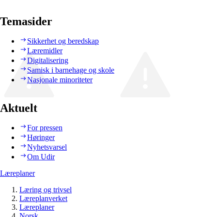
Temasider
Sikkerhet og beredskap
Læremidler
Digitalisering
Samisk i barnehage og skole
Nasjonale minoriteter
Aktuelt
For pressen
Høringer
Nyhetsvarsel
Om Udir
Læreplaner
Læring og trivsel
Læreplanverket
Læreplaner
Norsk