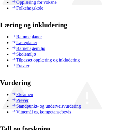
Opplæring for voksne
Folkehøgskole
Læring og inkludering
Rammeplaner
Læreplaner
Barnehagemiljø
Skolemiljø
Tilpasset opplæring og inkludering
Fravær
Vurdering
Eksamen
Prøver
Standpunkt- og underveisvurdering
Vitnemål og kompetansebevis
Tall og forskning