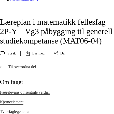
Læreplan i matematikk fellesfag
2P-Y – Vg3 påbygging til generell
studiekompetanse (MAT06‑04)
Språk
Last ned
Del
Til overordna del
Om faget
Fagrelevans og sentrale verdiar
Kjerneelement
Tverrfaglege tema