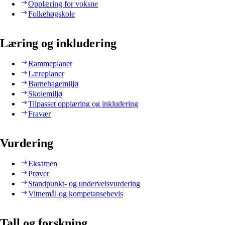
Opplæring for voksne
Folkehøgskole
Læring og inkludering
Rammeplaner
Læreplaner
Barnehagemiljø
Skolemiljø
Tilpasset opplæring og inkludering
Fravær
Vurdering
Eksamen
Prøver
Standpunkt- og underveisvurdering
Vitnemål og kompetansebevis
Tall og forskning