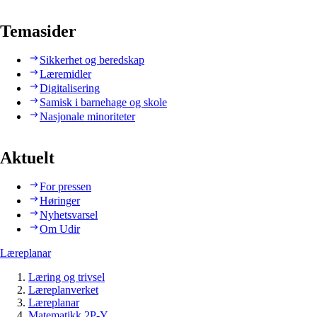
Temasider
Sikkerhet og beredskap
Læremidler
Digitalisering
Samisk i barnehage og skole
Nasjonale minoriteter
Aktuelt
For pressen
Høringer
Nyhetsvarsel
Om Udir
Læreplanar
Læring og trivsel
Læreplanverket
Læreplanar
Matematikk 2P-Y