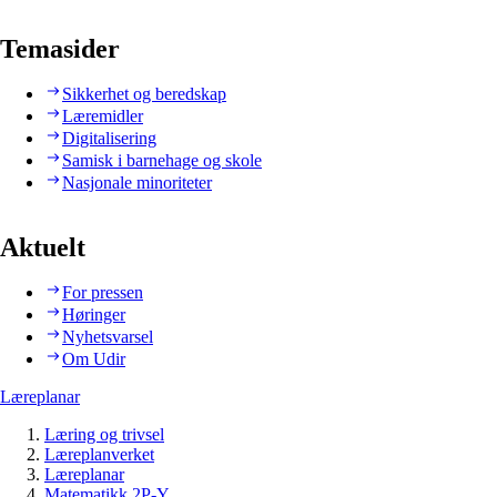
Temasider
Sikkerhet og beredskap
Læremidler
Digitalisering
Samisk i barnehage og skole
Nasjonale minoriteter
Aktuelt
For pressen
Høringer
Nyhetsvarsel
Om Udir
Læreplanar
Læring og trivsel
Læreplanverket
Læreplanar
Matematikk 2P-Y