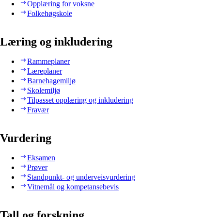
Opplæring for voksne
Folkehøgskole
Læring og inkludering
Rammeplaner
Læreplaner
Barnehagemiljø
Skolemiljø
Tilpasset opplæring og inkludering
Fravær
Vurdering
Eksamen
Prøver
Standpunkt- og underveisvurdering
Vitnemål og kompetansebevis
Tall og forskning