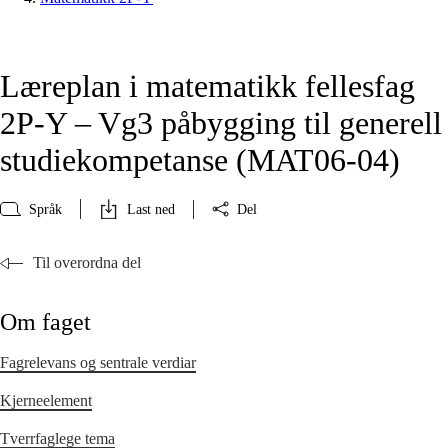
Læreplan i matematikk fellesfag
2P-Y – Vg3 påbygging til generell
studiekompetanse (MAT06‑04)
Språk
Last ned
Del
Til overordna del
Om faget
Fagrelevans og sentrale verdiar
Kjerneelement
Tverrfaglege tema