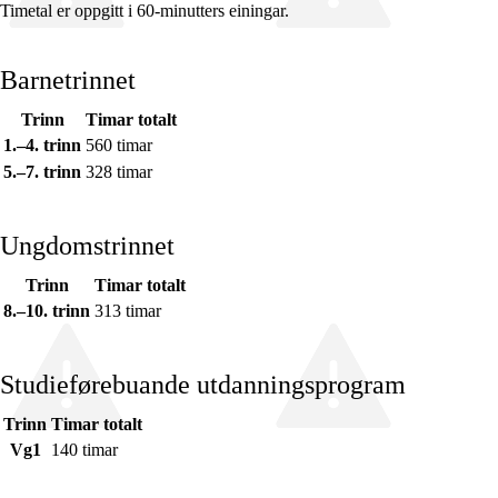
Timetal er oppgitt i 60-minutters einingar.
Barnetrinnet
Trinn
Timar totalt
Fagrelevans og sentrale verdiar
1.–4. trinn
560 timar
Kjerneelement
5.–7. trinn
328 timar
Tverrfaglege tema
Ungdomstrinnet
Grunnleggjande ferdigheiter
Trinn
Timar totalt
8.–10. trinn
313 timar
Studieførebuande utdanningsprogram
Trinn
Timar totalt
Vg1
140 timar