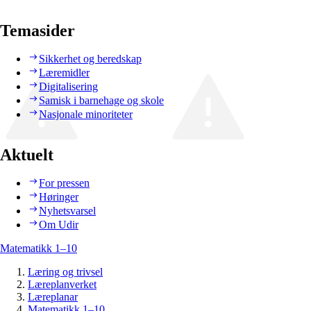
Temasider
Sikkerhet og beredskap
Læremidler
Digitalisering
Samisk i barnehage og skole
Nasjonale minoriteter
Aktuelt
For pressen
Høringer
Nyhetsvarsel
Om Udir
Matematikk 1–10
Læring og trivsel
Læreplanverket
Læreplanar
Matematikk 1–10