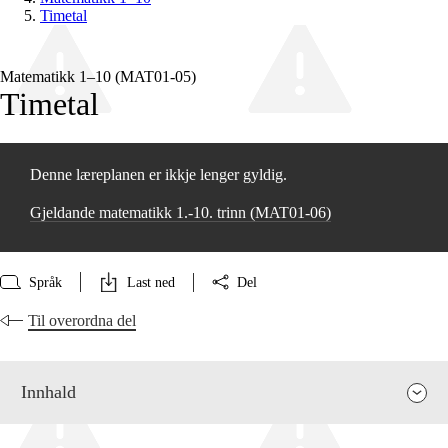
Timetal
Matematikk 1–10 (MAT01‑05)
Timetal
Denne læreplanen er ikkje lenger gyldig.
Gjeldande matematikk 1.-10. trinn (MAT01‑06)
Språk
Last ned
Del
Til overordna del
Innhald