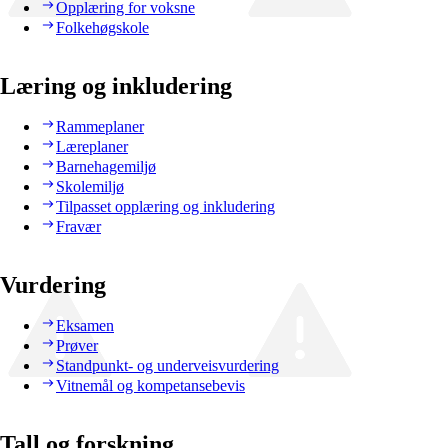
Opplæring for voksne
Folkehøgskole
Læring og inkludering
Rammeplaner
Læreplaner
Barnehagemiljø
Skolemiljø
Tilpasset opplæring og inkludering
Fravær
Vurdering
Eksamen
Prøver
Standpunkt- og underveisvurdering
Vitnemål og kompetansebevis
Tall og forskning