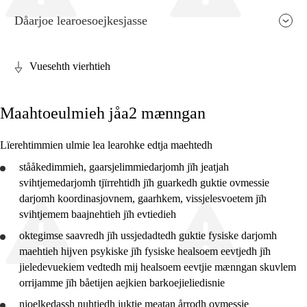
Dåarjoe learoesoejkesjasse
Vuesehth vierhtieh
Faagen relevaanse jïh vihkeles aarvoeh
Maahtoeulmieh jåa2 mænngan
Jarngebiehkieh
Dåaresthfaageles teemah
Lïerehtimmien ulmie lea learohke edtja maehtedh
Vihkeles tjiehpiesvoeth
stååkedimmieh, gaarsjelimmiedarjomh jïh jeatjah
svihtjemedarjomh
tjïrrehtidh
jïh
guarkedh
guktie ovmessie
darjomh koordinasjovnem, gaarhkem, vissjelesvoetem jïh
svihtjemem baajnehtieh jïh evtiedieh
oktegimse saavredh jïh
ussjedadtedh
guktie fysiske darjomh
2. daltese
maehtieh hijven psykiske jïh fysiske healsoem eevtjedh jïh
jieledevuekiem vedtedh mij healsoem eevtjie mænngan skuvlem
4. daltese
orrijamme jïh båetijen aejkien barkoejieliedisnie
7. daltese
njoelkedassh nuhtjedh juktie meatan årrodh ovmessie