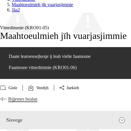
Maahtoeulmieh jïh vuarjasjimmie
Jåa2
Vitnedimmie (KRO01‑05)
Maahtoeulmieh jïh vuarjasjimmie
Daate learoesoejkesje ij leah vielie faamosne
Faamosne vitnedimmie (KRO01‑06)
Gïele
Veedtjh
Juekieh
Bijjemes bealan
Sisvege