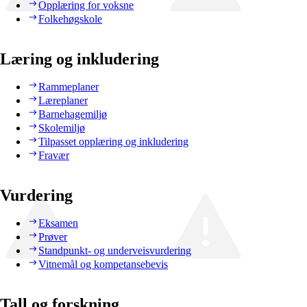
Opplæring for voksne
Folkehøgskole
Læring og inkludering
Rammeplaner
Læreplaner
Barnehagemiljø
Skolemiljø
Tilpasset opplæring og inkludering
Fravær
Vurdering
Eksamen
Prøver
Standpunkt- og underveisvurdering
Vitnemål og kompetansebevis
Tall og forskning