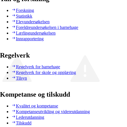
Forskning
Statistikk
Elevundersøkelsen
Foreldreundersøkelsen i barnehage
Lærlingundersøkelsen
Innrapportering
Regelverk
Regelverk for barnehage
Regelverk for skole og opplæring
Tilsyn
Kompetanse og tilskudd
Kvalitet og kompetanse
Kompetanseutvikling og videreutdanning
Lederutdanning
Tilskudd