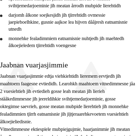
svihtjemedarjoeminie jïh meatan årrodh mubpide lïerehtidh
10. daltese
darjomh ålkone
soejkesjidh
jïh
tjïrrehtidh
ovmessie
Jåa1
jaepieboelhkine, gusnie aajkoe lea hijven dååjresh eatnamisnie
utnedh
Jåa2
monnehke fealadimmiem eatnamisnie nuhtjedh jïh maehtedh
Jåa3
ålkoejieledem
tjïrrehtidh
voengesne
Jaabnan vuarjasjimmie
Jaabnan vuarjasjimmie edtja viehkiehtidh lïeremem eevtjedh jïh
maahtoem faagesne evtiedidh. Learohkh maahtoem vitnedimmesne jåa
2 vuesiehtieh jïh evtiedieh gosse leah meatan jïh lierieh
stååkedimmesne jïh jeereldihkie svihtjemedarjoeminie, gosse
oktegimse saevrieh, gosse meatan mubpide lïerehtieh jïh monnehke
fealadimmien tjïrrh eatnamisnie jïh jïjtjeraarehkevoetem vuesiehtieh
ålkoejieliedisnie.
Vitnedimmesne ektiespïele mubpiejgujmie, haarjanimmie jïh meatan