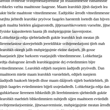
årrodh ovmessie svihtjemedarjoeminie jïh fealadimmesne eatnamisnie
vihkeles væhta maahtosne faagesne. Maam learohkh jïjtsh darjoeh lea
akte bielie maahtoste vitnedimmesne. Eadtjohke årrodh vitnedimmesne
sæjhta jiehtedh learohke pryövoe faageles haestemh loetedh dan hijven
goh maahta bielelen gåajparostedh, jïjtjeraarehkevoetem vuesehte, jïjtse
fysiske kapasiteetem haasta jïh mubpiejgujmie laavenjostoe.
Lohkehtæjja edtja sjïehteladtedh guktie learohkh leah meatan jïh
lïeremelastose skreejrehtidh jeereldihkie svihtjemedarjomi tjïrrh mah
learohkh oktegh jallh mubpiejgujmie ektine darjoeh, jïh gosse
haarjanieh jïjtse barkoem vuarjasjidh vitnedimmesne. Lohkehtæjja
edtja dialogesne årrodh learohkigujmie dej evtiedimmien bïjre
vitnedimmesne. Learohkh edtjieh nuepiem åadtjodh pryövedh. Dan
maahtoem mietie maam learohkh vuesiehtieh, edtjieh nuepiem
åadtjodh baakoeh bïejedh dïsse maam dååjroeh sijjieh buektiehtieh, jïh
jïjtsh faageles evtiedimmien bijjeli ussjedadtedh. Lohkehtæjja edtja dan
guhkiebasse lïeremem bïhkedidh jïh lïerehtimmiem sjïehtedidh guktie
learohkh maehtieh bïhkedimmiem nuhtjedh sijjen maahtoem evtiedidh
svihtjemedarjoeminie, jïjtsesaavremisnie, mubpiejgujmie meatan årrodh