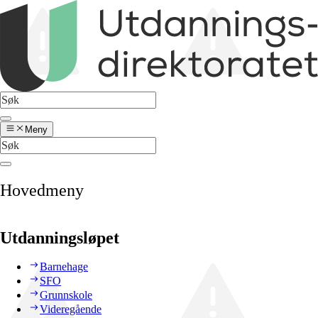
Meny
Hovedmeny
Utdanningsløpet
Barnehage
SFO
Grunnskole
Videregående