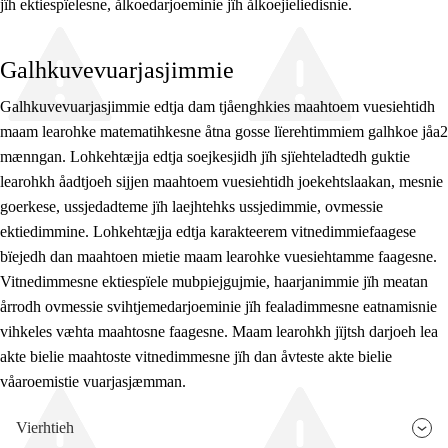
jïh ektiespïelesne, ålkoedarjoeminie jïh ålkoejieliedisnie.
Galhkuvevuarjasjimmie
Galhkuvevuarjasjimmie edtja dam tjåenghkies maahtoem vuesiehtidh
maam learohke matematihkesne åtna gosse lïerehtimmiem galhkoe jåa2
mænngan. Lohkehtæjja edtja soejkesjidh jïh sjïehteladtedh guktie
learohkh åadtjoeh sijjen maahtoem vuesiehtidh joekehtslaakan, mesnie
goerkese, ussjedadteme jïh laejhtehks ussjedimmie, ovmessie
ektiedimmine. Lohkehtæjja edtja karakteerem vitnedimmiefaagese
bïejedh dan maahtoen mietie maam learohke vuesiehtamme faagesne.
Vitnedimmesne ektiespïele mubpiejgujmie, haarjanimmie jïh meatan
årrodh ovmessie svihtjemedarjoeminie jïh fealadimmesne eatnamisnie
vihkeles væhta maahtosne faagesne. Maam learohkh jïjtsh darjoeh lea
akte bielie maahtoste vitnedimmesne jïh dan åvteste akte bielie
våaroemistie vuarjasjæmman.
Vierhtieh