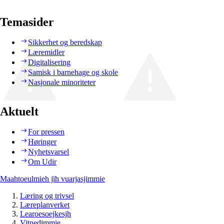
Temasider
Sikkerhet og beredskap
Læremidler
Digitalisering
Samisk i barnehage og skole
Nasjonale minoriteter
Aktuelt
For pressen
Høringer
Nyhetsvarsel
Om Udir
Maahtoeulmieh jïh vuarjasjimmie
Læring og trivsel
Læreplanverket
Learoesoejkesjh
Vitnedimmie