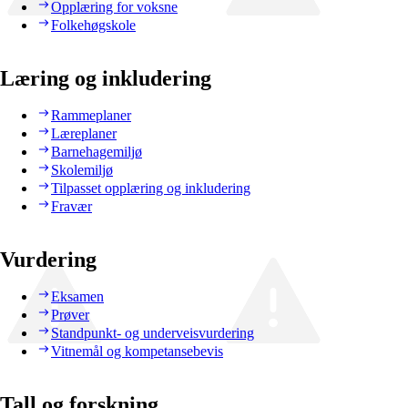
Opplæring for voksne
Folkehøgskole
Læring og inkludering
Rammeplaner
Læreplaner
Barnehagemiljø
Skolemiljø
Tilpasset opplæring og inkludering
Fravær
Vurdering
Eksamen
Prøver
Standpunkt- og underveisvurdering
Vitnemål og kompetansebevis
Tall og forskning