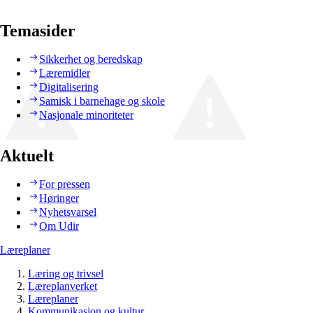
Temasider
Sikkerhet og beredskap
Læremidler
Digitalisering
Samisk i barnehage og skole
Nasjonale minoriteter
Aktuelt
For pressen
Høringer
Nyhetsvarsel
Om Udir
Læreplaner
Læring og trivsel
Læreplanverket
Læreplaner
Kommunikasjon og kultur