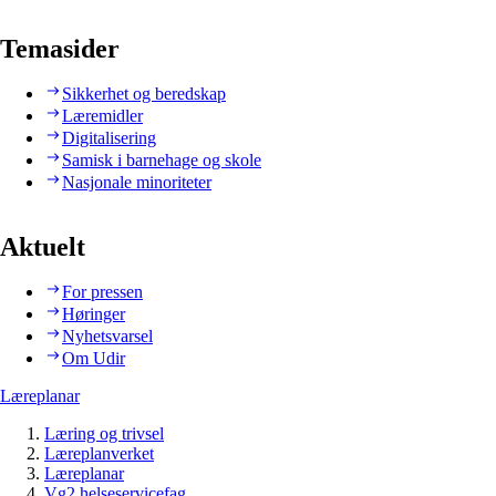
Temasider
Sikkerhet og beredskap
Læremidler
Digitalisering
Samisk i barnehage og skole
Nasjonale minoriteter
Aktuelt
For pressen
Høringer
Nyhetsvarsel
Om Udir
Læreplanar
Læring og trivsel
Læreplanverket
Læreplanar
Vg2 helseservicefag