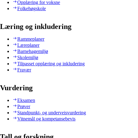
Opplæring for voksne
Folkehøgskole
Læring og inkludering
Rammeplaner
Læreplaner
Barnehagemiljø
Skolemiljø
Tilpasset opplæring og inkludering
Fravær
Vurdering
Eksamen
Prøver
Standpunkt- og underveisvurdering
Vitnemål og kompetansebevis
Tall og forskning