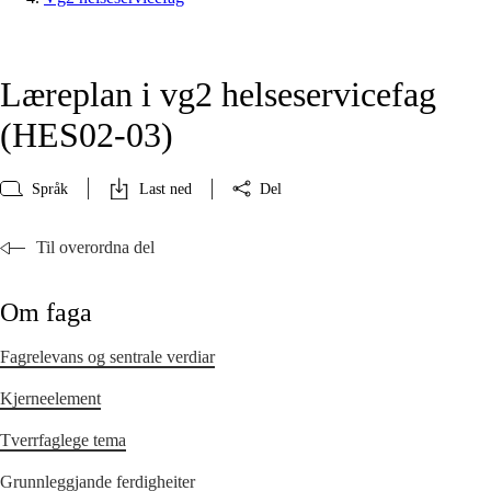
Læreplan i vg2 helseservicefag
(HES02‑03)
Språk
Last ned
Del
Til overordna del
Om faga
Fagrelevans og sentrale verdiar
Kjerneelement
Tverrfaglege tema
Grunnleggjande ferdigheiter