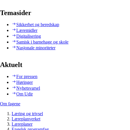
Temasider
Sikkerhet og beredskap
Læremidler
Digitalisering
Samisk i barnehage og skole
Nasjonale minoriteter
Aktuelt
For pressen
Høringer
Nyhetsvarsel
Om Udir
Om fagene
Læring og trivsel
Læreplanverket
Læreplaner
Engelsk programfag