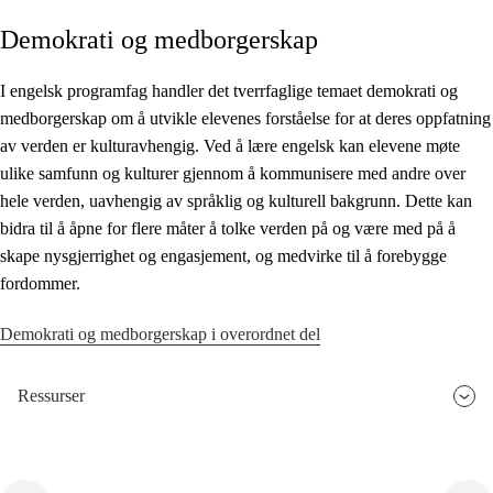
Demokrati og medborgerskap
Kjerneelementer
Tverrfaglige temaer
I engelsk programfag handler det tverrfaglige temaet demokrati og
medborgerskap om å utvikle elevenes forståelse for at deres oppfatning
Grunnleggende ferdigheter
av verden er kulturavhengig. Ved å lære engelsk kan elevene møte
ulike samfunn og kulturer gjennom å kommunisere med andre over
hele verden, uavhengig av språklig og kulturell bakgrunn. Dette kan
bidra til å åpne for flere måter å tolke verden på og være med på å
skape nysgjerrighet og engasjement, og medvirke til å forebygge
fordommer.
Demokrati og medborgerskap i overordnet del
Ressurser