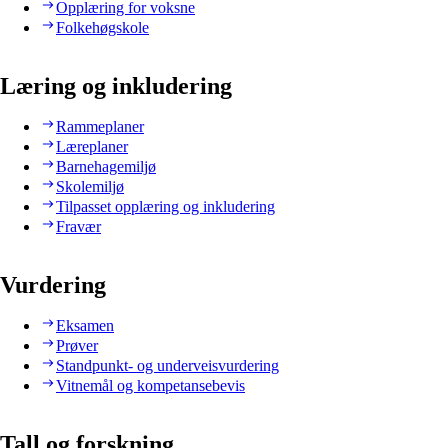
Opplæring for voksne
Folkehøgskole
Læring og inkludering
Rammeplaner
Læreplaner
Barnehagemiljø
Skolemiljø
Tilpasset opplæring og inkludering
Fravær
Vurdering
Eksamen
Prøver
Standpunkt- og underveisvurdering
Vitnemål og kompetansebevis
Tall og forskning