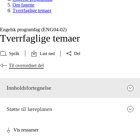
Om fagene
Tverrfaglige temaer
Engelsk programfag (ENG04‑02)
Tverrfaglige temaer
Språk
Last ned
Del
Til overordnet del
Innholdsfortegnelse
Støtte til læreplanen
Vis ressurser
Fagenes relevans og sentrale verdier