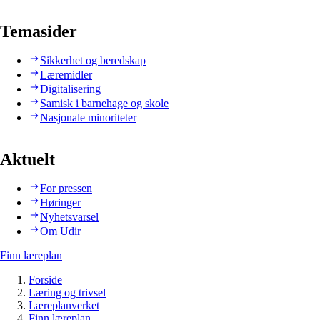
Temasider
Sikkerhet og beredskap
Læremidler
Digitalisering
Samisk i barnehage og skole
Nasjonale minoriteter
Aktuelt
For pressen
Høringer
Nyhetsvarsel
Om Udir
Finn læreplan
Forside
Læring og trivsel
Læreplanverket
Finn læreplan