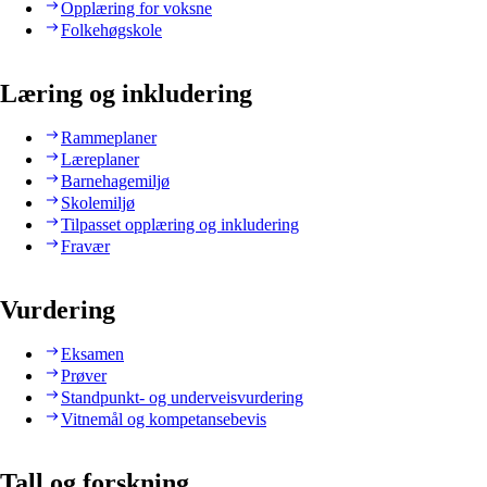
Opplæring for voksne
Folkehøgskole
Læring og inkludering
Rammeplaner
Læreplaner
Barnehagemiljø
Skolemiljø
Tilpasset opplæring og inkludering
Fravær
Vurdering
Eksamen
Prøver
Standpunkt- og underveisvurdering
Vitnemål og kompetansebevis
Tall og forskning