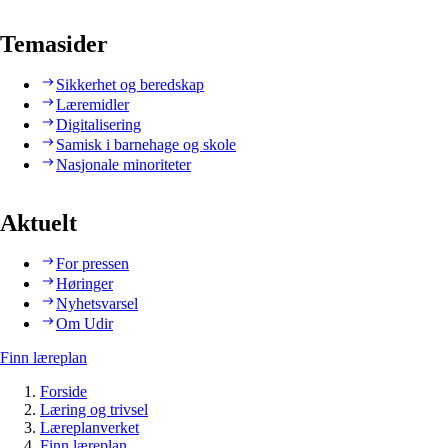
Temasider
Sikkerhet og beredskap
Læremidler
Digitalisering
Samisk i barnehage og skole
Nasjonale minoriteter
Aktuelt
For pressen
Høringer
Nyhetsvarsel
Om Udir
Finn læreplan
Forside
Læring og trivsel
Læreplanverket
Finn læreplan