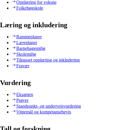
Opplæring for voksne
Folkehøgskole
Læring og inkludering
Rammeplaner
Læreplaner
Barnehagemiljø
Skolemiljø
Tilpasset opplæring og inkludering
Fravær
Vurdering
Eksamen
Prøver
Standpunkt- og underveisvurdering
Vitnemål og kompetansebevis
Tall og forskning