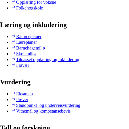
Opplæring for voksne
Folkehøgskole
Læring og inkludering
Rammeplaner
Læreplaner
Barnehagemiljø
Skolemiljø
Tilpasset opplæring og inkludering
Fravær
Vurdering
Eksamen
Prøver
Standpunkt- og underveisvurdering
Vitnemål og kompetansebevis
Tall og forskning