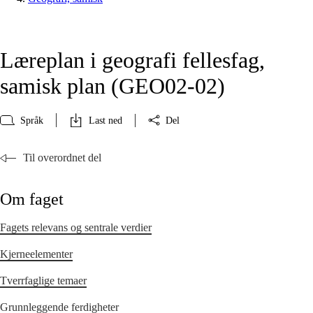
Læreplan i geografi fellesfag,
samisk plan (GEO02‑02)
Språk
Last ned
Del
Til overordnet del
Om faget
Fagets relevans og sentrale verdier
Kjerneelementer
Tverrfaglige temaer
Grunnleggende ferdigheter