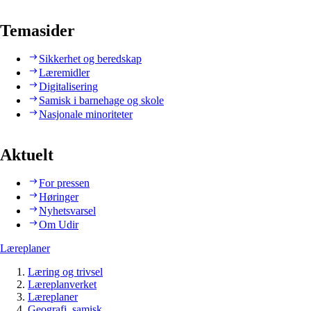
Temasider
Sikkerhet og beredskap
Læremidler
Digitalisering
Samisk i barnehage og skole
Nasjonale minoriteter
Aktuelt
For pressen
Høringer
Nyhetsvarsel
Om Udir
Læreplaner
Læring og trivsel
Læreplanverket
Læreplaner
Geografi, samisk