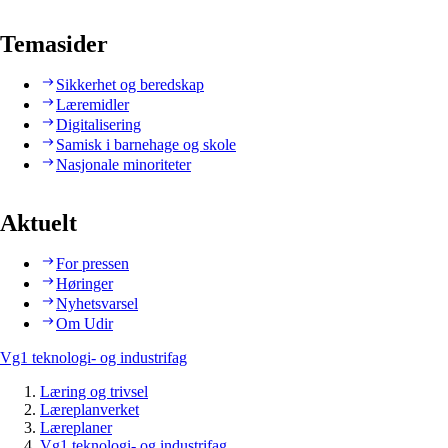
Temasider
Sikkerhet og beredskap
Læremidler
Digitalisering
Samisk i barnehage og skole
Nasjonale minoriteter
Aktuelt
For pressen
Høringer
Nyhetsvarsel
Om Udir
Vg1 teknologi- og industrifag
Læring og trivsel
Læreplanverket
Læreplaner
Vg1 teknologi- og industrifag