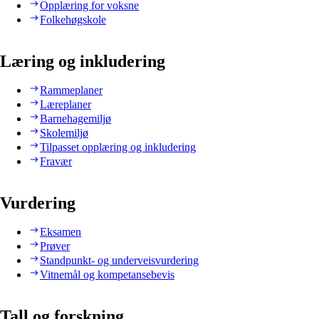
Opplæring for voksne
Folkehøgskole
Læring og inkludering
Rammeplaner
Læreplaner
Barnehagemiljø
Skolemiljø
Tilpasset opplæring og inkludering
Fravær
Vurdering
Eksamen
Prøver
Standpunkt- og underveisvurdering
Vitnemål og kompetansebevis
Tall og forskning