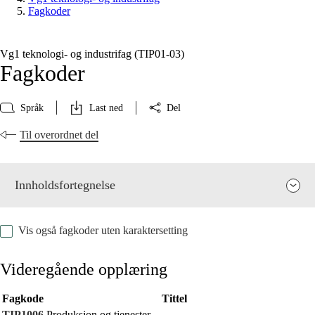
Fagkoder
Vg1 teknologi- og industrifag (TIP01‑03)
Fagkoder
Språk
Last ned
Del
Til overordnet del
Innholdsfortegnelse
Vis også fagkoder uten karaktersetting
Videregående opplæring
Fagkode
Tittel
Fagenes relevans og sentrale verdier
TIP1006
Produksjon og tjenester