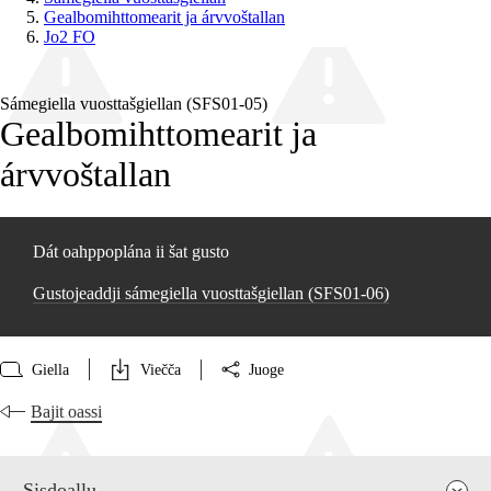
Gealbomihttomearit ja árvvoštallan
Jo2 FO
Sámegiella vuosttašgiellan (SFS01‑05)
Gealbomihttomearit ja
árvvoštallan
Dát oahppoplána ii šat gusto
Gustojeaddji sámegiella vuosttašgiellan (SFS01‑06)
Giella
Viečča
Juoge
Bajit oassi
Sisdoallu