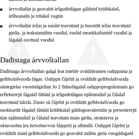
árvvoštallat
ja
geavahit
iešguđetlágan gálduid kritihkalaš,
iešheanalis ja rehálaš vugiin
árvvoštallat
iežas ja earáid teavsttaid ja buoridit iežas teavsttaid
giella- ja teakstamáhtu vuođul, earáid mearkkašumiid vuođul ja
fágalaš eavttuid vuođul
Dađistaga árvvoštallan
Dađistaga árvvoštallan galgá leat mielde ovddideamen oahppama ja
gelbbolašvuođa fágas. Oahppit čájehit ja ovddidit gelbbolašvuođa
sámegielas vuosttašgiellan Jo 2 fidnofágalaš oahppoprográmmain go
reflekterejit fágalaš fáttáid ja iešguđetlágan njálmmálaš ja čálalaš
teavsttaid hárrái. Dasto sii čájehit ja ovddidit gelbbolašvuođa go
suokkardit fágalaš fáttáid kritihkalaš gáldogeavahemiin ja presenterejit
dan njálmmálaš ja čálalaš teavsttain main giella, struktuvra ja
oktavuohta lea heivehuvvon šáŋŋerii ja ulbmilii. Oahppit čájehit ja
ovddidit maid gelbbolašvuođa go geavahit máhtu giela vuogádagaid