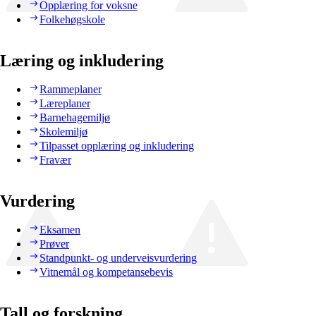
Opplæring for voksne
Folkehøgskole
Læring og inkludering
Rammeplaner
Læreplaner
Barnehagemiljø
Skolemiljø
Tilpasset opplæring og inkludering
Fravær
Vurdering
Eksamen
Prøver
Standpunkt- og underveisvurdering
Vitnemål og kompetansebevis
Tall og forskning