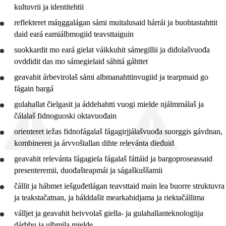
kultuvrii ja identitehtii
7. ceahkki
reflekteret
máŋggalágan sámi muitalusaid hárrái ja
buohtastahttit
10. ceahkki
daid eará eamiálbmogiid teavsttaiguin
Jo2 FO
suokkardit
mo eará gielat váikkuhit sámegillii ja diđolašvuođa
ovddidit das mo sámegielaid sáhttá gáhttet
Jo1 SO
geavahit
árbevirolaš sámi albmanahttinvugiid ja tearpmaid go
Jo2 SO
fágain bargá
gulahallat čielgasit ja áddehahtti vuogi mielde njálmmálaš ja
Jo3 SO
čálalaš fidnoguoski oktavuođain
Jo3 lasáhus
orienteret iežas fidnofágalaš fágagirjjálašvuođa suorggis gávdnan,
kombineren ja árvvoštallan dihte relevánta dieđuid
geavahit
relevánta fágagiela fágalaš fáttáid ja bargoproseassaid
presenteremii, duođašteapmái ja ságaškuššamii
čállit ja hábmet iešguđetlágan teavsttaid main lea buorre struktuvra
ja teakstačatnan, ja hálddašit mearkabidjama ja riektačállima
válljet ja
geavahit
heivvolaš giella- ja gulahallanteknologiija
dárbbu ja ulbmila mielde