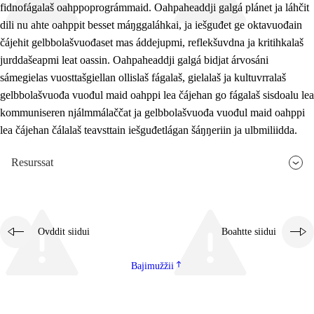
fidnofágalaš oahppoprográmmaid. Oahpaheaddji galgá plánet ja láhčit
dili nu ahte oahppit besset máŋggaláhkai, ja iešguđet ge oktavuođain
čájehit gelbbolašvuođaset mas áddejupmi, reflekšuvdna ja kritihkalaš
jurddašeapmi leat oassin. Oahpaheaddji galgá bidjat árvosáni
sámegielas vuosttašgiellan ollislaš fágalaš, gielalaš ja kultuvrralaš
gelbbolašvuođa vuođul maid oahppi lea čájehan go fágalaš sisdoalu lea
kommuniseren njálmmálaččat ja gelbbolašvuođa vuođul maid oahppi
lea čájehan čálalaš teavsttain iešguđetlágan šáŋŋeriin ja ulbmiliidda.
Resurssat
Ovddit siidui
Boahtte siidui
Bajimužžii