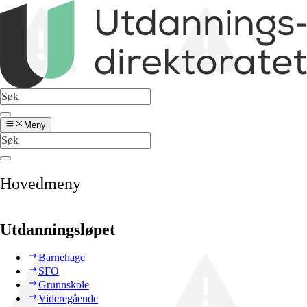
Meny
Hovedmeny
Utdanningsløpet
Barnehage
SFO
Grunnskole
Videregående