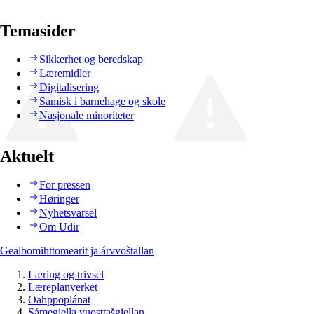
Temasider
Sikkerhet og beredskap
Læremidler
Digitalisering
Samisk i barnehage og skole
Nasjonale minoriteter
Aktuelt
For pressen
Høringer
Nyhetsvarsel
Om Udir
Gealbomihttomearit ja árvvoštallan
Læring og trivsel
Læreplanverket
Oahppoplánat
Sámegiella vuosttašgiellan