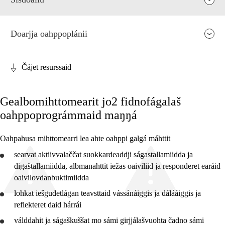
Doarjja oahppoplánii
Čájet resurssaid
Fágaid relevánsa ja guovddáš árvvut
Gealbomihttomearit jo2 fidnofágalaš
Guovddášelemeanttat
oahppoprográmmaid maŋŋá
Fágaidrasttideaddji fáttát
Oahpahusa mihttomearri lea ahte oahppi galgá máhttit
Vuođđogálggat
searvat aktiivvalaččat suokkardeaddji ságastallamiidda ja
digaštallamiidda, albmanahttit iežas oaiviliid ja responderet earáid
oaivilovdanbuktimiidda
lohkat iešguđetlágan teavsttaid vássánáiggis ja dálááiggis ja
2. ceahkki
reflekteret
daid hárrái
4. ceahkki
válddahit
ja
ságaškuššat
mo sámi girjjálašvuohta čadno sámi