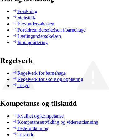
Forskning
Statistikk
Elevundersøkelsen
Foreldreundersøkelsen i barnehage
Lærlingundersøkelsen
Innrapportering
Regelverk
Regelverk for barnehage
Regelverk for skole og opplæring
Tilsyn
Kompetanse og tilskudd
Kvalitet og kompetanse
Kompetanseutvikling og videreutdanning
Lederutdanning
Tilskudd