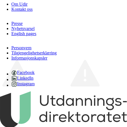
Om Udir
Kontakt oss
Presse
Nyhetsvarsel
English pages
Personvern
Tilgjengelighetserklæring
Informasjonskapsler
Facebook
LinkedIn
Instagram