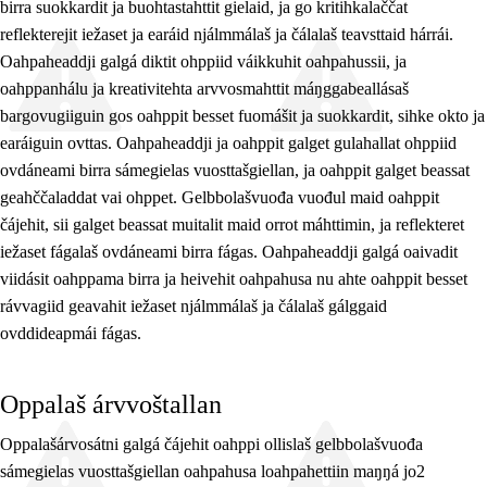
birra suokkardit ja buohtastahttit gielaid, ja go kritihkalaččat
reflekterejit iežaset ja earáid njálmmálaš ja čálalaš teavsttaid hárrái.
Oahpaheaddji galgá diktit ohppiid váikkuhit oahpahussii, ja
oahppanhálu ja kreativitehta arvvosmahttit máŋggabeallásaš
bargovugiiguin gos oahppit besset fuomášit ja suokkardit, sihke okto ja
earáiguin ovttas. Oahpaheaddji ja oahppit galget gulahallat ohppiid
ovdáneami birra sámegielas vuosttašgiellan, ja oahppit galget beassat
geahččaladdat vai ohppet. Gelbbolašvuođa vuođul maid oahppit
čájehit, sii galget beassat muitalit maid orrot máhttimin, ja reflekteret
iežaset fágalaš ovdáneami birra fágas. Oahpaheaddji galgá oaivadit
viidásit oahppama birra ja heivehit oahpahusa nu ahte oahppit besset
rávvagiid geavahit iežaset njálmmálaš ja čálalaš gálggaid
ovddideapmái fágas.
Oppalaš árvvoštallan
Oppalašárvosátni galgá čájehit oahppi ollislaš gelbbolašvuođa
sámegielas vuosttašgiellan oahpahusa loahpahettiin maŋŋá jo2