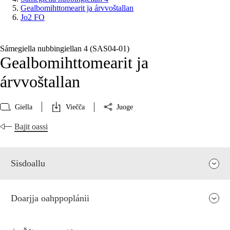
Gealbomihttomearit ja árvvoštallan
Jo2 FO
Sámegiella nubbingiellan 4 (SAS04‑01)
Gealbomihttomearit ja
árvvoštallan
Giella
Viečča
Juoge
Bajit oassi
Sisdoallu
Doarjja oahppoplánii