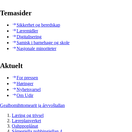
Temasider
Sikkerhet og beredskap
Læremidler
Digitalisering
Samisk i barnehage og skole
Nasjonale minoriteter
Aktuelt
For pressen
Høringer
Nyhetsvarsel
Om Udir
Gealbomihttomearit ja árvvoštallan
Læring og trivsel
Læreplanverket
Oahppoplánat
Sámegiella nubbingiellan 4