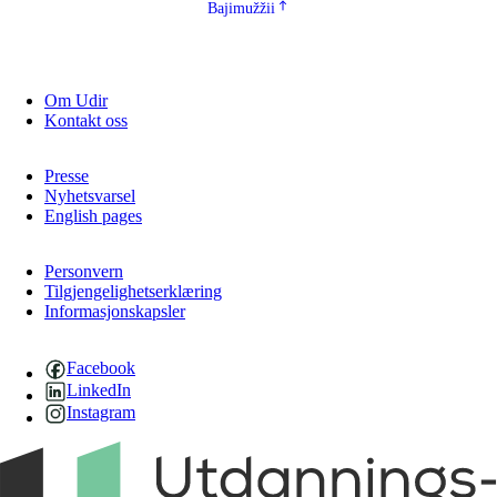
Bajimužžii
Om Udir
Kontakt oss
Presse
Nyhetsvarsel
English pages
Personvern
Tilgjengelighetserklæring
Informasjonskapsler
Facebook
LinkedIn
Instagram