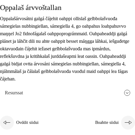
Oppalaš árvvoštallan
Oppalašárvosátni galgá čájehit oahppi ollislaš gelbbolašvuođa
sámegielas nubbingiellan, sámegiella 4, go oahpahus loahpahuvvo
maŋŋel Jo2 fidnofágalaš oahppoprográmmaid. Oahpaheaddji galgá
plánet ja láhčit dili nu ahte oahppit besset máŋgga láhkai, iešguđetge
oktavuođain čájehit iežaset gelbbolašvuođa mas ipmárdus,
reflekšuvdna ja kritihkalaš jurddašeapmi leat oassin. Oahpaheaddji
galgá bidjat ovtta árvosáni sámegielas nubbingiellan, sámegiella 4,
njálmmálaš ja čálalaš gelbbolašvuođa vuođul maid oahppi lea fágas
čájehan.
Resurssat
Ovddit siidui
Boahtte siidui