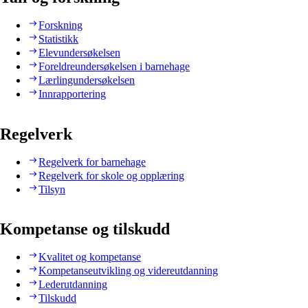
Forskning
Statistikk
Elevundersøkelsen
Foreldreundersøkelsen i barnehage
Lærlingundersøkelsen
Innrapportering
Regelverk
Regelverk for barnehage
Regelverk for skole og opplæring
Tilsyn
Kompetanse og tilskudd
Kvalitet og kompetanse
Kompetanseutvikling og videreutdanning
Lederutdanning
Tilskudd