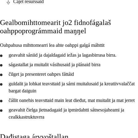
Čájet resurssaid
Fága relevánsa ja guovddáš árvvut
Gealbomihttomearit jo2 fidnofágalaš
Guovddášelemeanttat
oahppoprográmmaid maŋŋel
Fágaidrasttideaddji fáttát
Oahpahusa mihttomearri lea ahte oahppi galgá máhttit
Vuođđogálggat
geavahit
sániid ja dajaldagaid iežas ja lagasbirrasa birra.
ságastallat ja muitalit vásihusaid ja plánaid birra
čilget ja
presenteret
oahpes fáttáid
Jo2 FO
guldalit ja lohkat teavsttaid ja sámi muitalusaid ja kreatiivvalaččat
bargat daiguin
Jo1 SO
čállit oanehis teavsttaid main leat dieđut, mat muitalit ja mat jerret
Jo2 SO
geavahit
čielga jietnadagaid ja ipmirdahtti sátnesojaheami ja
Jo3 SO
cealkkastruktuvrra
Jo3 lasáhus
Dađistaga árvvoštallan