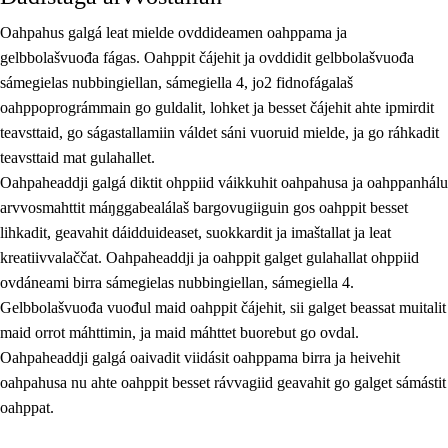
Oahpahus galgá leat mielde ovddideamen oahppama ja
gelbbolašvuođa fágas. Oahppit čájehit ja ovddidit gelbbolašvuođa
sámegielas nubbingiellan, sámegiella 4, jo2 fidnofágalaš
oahppoprográmmain go guldalit, lohket ja besset čájehit ahte ipmirdit
teavsttaid, go ságastallamiin váldet sáni vuoruid mielde, ja go ráhkadit
teavsttaid mat gulahallet.
Oahpaheaddji galgá diktit ohppiid váikkuhit oahpahusa ja oahppanhálu
arvvosmahttit máŋggabealálaš bargovugiiguin gos oahppit besset
lihkadit, geavahit dáidduideaset, suokkardit ja imaštallat ja leat
kreatiivvalaččat. Oahpaheaddji ja oahppit galget gulahallat ohppiid
ovdáneami birra sámegielas nubbingiellan, sámegiella 4.
Gelbbolašvuođa vuođul maid oahppit čájehit, sii galget beassat muitalit
maid orrot máhttimin, ja maid máhttet buorebut go ovdal.
Oahpaheaddji galgá oaivadit viidásit oahppama birra ja heivehit
oahpahusa nu ahte oahppit besset rávvagiid geavahit go galget sámástit
oahppat.