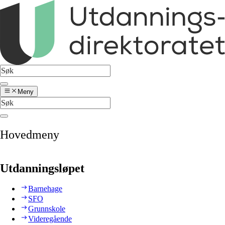
Meny
Hovedmeny
Utdanningsløpet
Barnehage
SFO
Grunnskole
Videregående