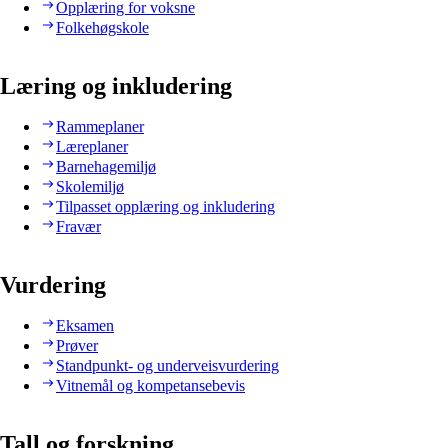
Opplæring for voksne
Folkehøgskole
Læring og inkludering
Rammeplaner
Læreplaner
Barnehagemiljø
Skolemiljø
Tilpasset opplæring og inkludering
Fravær
Vurdering
Eksamen
Prøver
Standpunkt- og underveisvurdering
Vitnemål og kompetansebevis
Tall og forskning