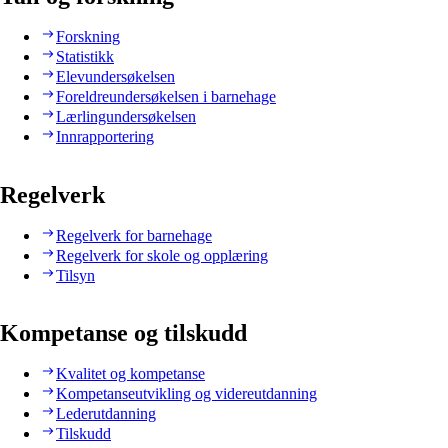
Forskning
Statistikk
Elevundersøkelsen
Foreldreundersøkelsen i barnehage
Lærlingundersøkelsen
Innrapportering
Regelverk
Regelverk for barnehage
Regelverk for skole og opplæring
Tilsyn
Kompetanse og tilskudd
Kvalitet og kompetanse
Kompetanseutvikling og videreutdanning
Lederutdanning
Tilskudd