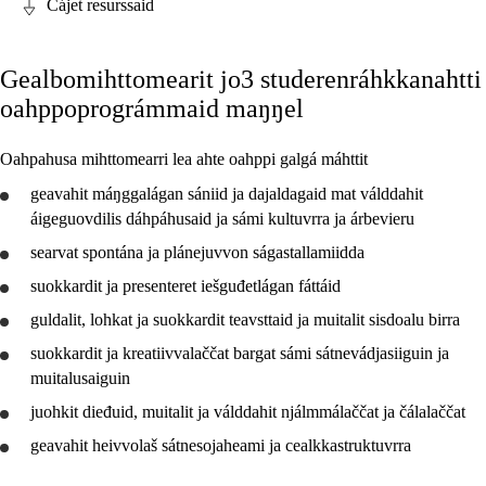
Čájet resurssaid
Fága relevánsa ja guovddáš árvvut
Gealbomihttomearit jo3 studerenráhkkanahtti
Guovddášelemeanttat
oahppoprográmmaid maŋŋel
Fágaidrasttideaddji fáttát
Oahpahusa mihttomearri lea ahte oahppi galgá máhttit
Vuođđogálggat
geavahit
máŋggalágan sániid ja dajaldagaid mat
válddahit
áigeguovdilis dáhpáhusaid ja sámi kultuvrra ja árbevieru
searvat spontána ja plánejuvvon ságastallamiidda
suokkardit
Jo2 FO
ja
presenteret
iešguđetlágan fáttáid
guldalit, lohkat ja
suokkardit
teavsttaid ja muitalit sisdoalu birra
Jo1 SO
suokkardit
ja kreatiivvalaččat bargat sámi sátnevádjasiiguin ja
Jo2 SO
muitalusaiguin
Jo3 SO
juohkit dieđuid, muitalit ja
válddahit
njálmmálaččat ja čálalaččat
geavahit
heivvolaš sátnesojaheami ja cealkkastruktuvrra
Jo3 lasáhus