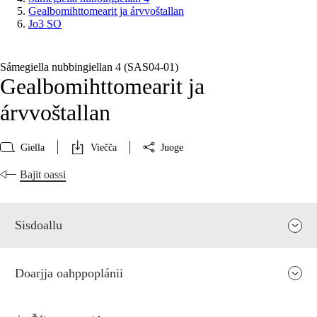
Gealbomihttomearit ja árvvoštallan
Jo3 SO
Sámegiella nubbingiellan 4 (SAS04‑01)
Gealbomihttomearit ja
árvvoštallan
Giella
Viečča
Juoge
Bajit oassi
Sisdoallu
Doarjja oahppoplánii