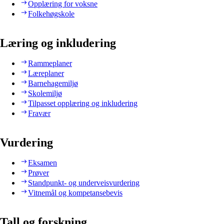
Opplæring for voksne
Folkehøgskole
Læring og inkludering
Rammeplaner
Læreplaner
Barnehagemiljø
Skolemiljø
Tilpasset opplæring og inkludering
Fravær
Vurdering
Eksamen
Prøver
Standpunkt- og underveisvurdering
Vitnemål og kompetansebevis
Tall og forskning