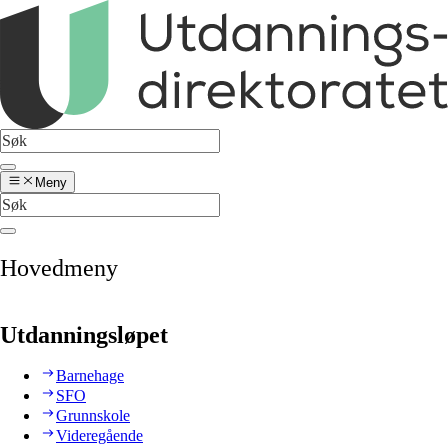
Meny
Hovedmeny
Utdanningsløpet
Barnehage
SFO
Grunnskole
Videregående