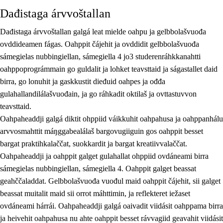
Dađistaga árvvoštallan
Dađistaga árvvoštallan galgá leat mielde oahpu ja gelbbolašvuođa
ovddideamen fágas. Oahppit čájehit ja ovddidit gelbbolašvuođa
sámegielas nubbingiellan, sámegiella 4 jo3 studerenráhkkanahtti
oahppoprográmmain go guldalit ja lohket teavsttaid ja ságastallet daid
birra, go lonuhit ja gaskkustit dieđuid oahpes ja ođđa
gulahallandilálašvuođain, ja go ráhkadit oktilaš ja ovttastuvvon
teavsttaid.
Oahpaheaddji galgá diktit ohppiid váikkuhit oahpahusa ja oahppanhálu
arvvosmahttit máŋggabealálaš bargovugiiguin gos oahppit besset
bargat praktihkalaččat, suokkardit ja bargat kreatiivvalaččat.
Oahpaheaddji ja oahppit galget gulahallat ohppiid ovdáneami birra
sámegielas nubbingiellan, sámegiella 4. Oahppit galget beassat
geahččaladdat. Gelbbolašvuođa vuođul maid oahppit čájehit, sii galget
beassat muitalit maid sii orrot máhttimin, ja reflekteret iežaset
ovdáneami hárrái. Oahpaheaddji galgá oaivadit viidásit oahppama birra
ja heivehit oahpahusa nu ahte oahppit besset rávvagiid geavahit viidásit