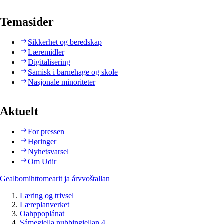
Temasider
Sikkerhet og beredskap
Læremidler
Digitalisering
Samisk i barnehage og skole
Nasjonale minoriteter
Aktuelt
For pressen
Høringer
Nyhetsvarsel
Om Udir
Gealbomihttomearit ja árvvoštallan
Læring og trivsel
Læreplanverket
Oahppoplánat
Sámegiella nubbingiellan 4