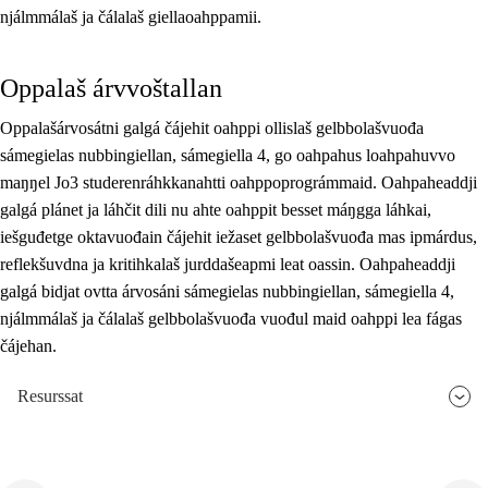
njálmmálaš ja čálalaš giellaoahppamii.
Oppalaš árvvoštallan
Oppalašárvosátni galgá čájehit oahppi ollislaš gelbbolašvuođa
sámegielas nubbingiellan, sámegiella 4, go oahpahus loahpahuvvo
maŋŋel Jo3 studerenráhkkanahtti oahppoprográmmaid. Oahpaheaddji
galgá plánet ja láhčit dili nu ahte oahppit besset máŋgga láhkai,
iešguđetge oktavuođain čájehit iežaset gelbbolašvuođa mas ipmárdus,
reflekšuvdna ja kritihkalaš jurddašeapmi leat oassin. Oahpaheaddji
galgá bidjat ovtta árvosáni sámegielas nubbingiellan, sámegiella 4,
njálmmálaš ja čálalaš gelbbolašvuođa vuođul maid oahppi lea fágas
čájehan.
Resurssat