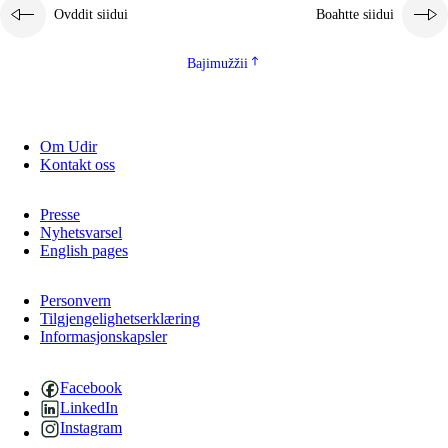
Ovddit siidui
Boahtte siidui
Bajimužžii
Om Udir
Kontakt oss
Presse
Nyhetsvarsel
English pages
Personvern
Tilgjengelighetserklæring
Informasjonskapsler
Facebook
LinkedIn
Instagram