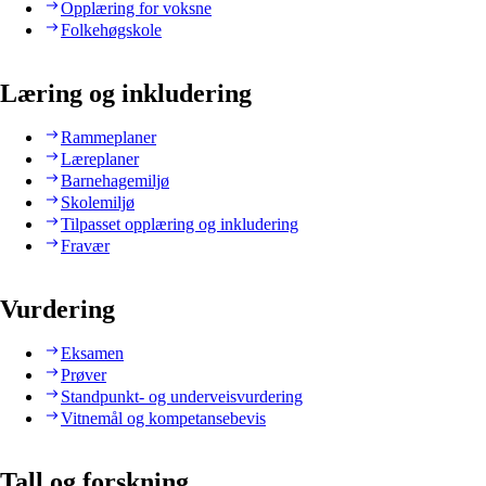
Opplæring for voksne
Folkehøgskole
Læring og inkludering
Rammeplaner
Læreplaner
Barnehagemiljø
Skolemiljø
Tilpasset opplæring og inkludering
Fravær
Vurdering
Eksamen
Prøver
Standpunkt- og underveisvurdering
Vitnemål og kompetansebevis
Tall og forskning