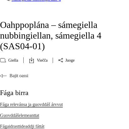
Oahppoplána – sámegiella
nubbingiellan, sámegiella 4
(SAS04‑01)
Giella
Viečča
Juoge
Bajit oassi
Fága birra
Fága relevánsa ja guovddáš árvvut
Guovddášelemeanttat
Fágaidrasttideaddji fáttát