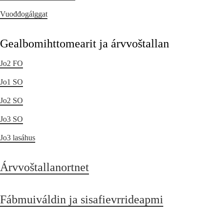
Vuođđogálggat
Gealbomihttomearit ja árvvoštallan
Jo2 FO
Jo1 SO
Jo2 SO
Jo3 SO
Jo3 lasáhus
Árvvoštallanortnet
Fábmuiváldin ja sisafievrrideapmi