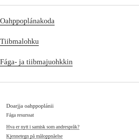
Oahppoplánakoda
Tiibmalohku
Fága- ja tiibmajuohkkin
Doarjja oahppoplánii
Fága resurssat
Hva er nytt i samisk som andrespråk?
Kjennetegn på måloppnåelse