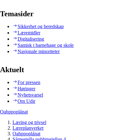
Temasider
Sikkerhet og beredskap
Læremidler
Digitalisering
Samisk i barnehage og skole
Nasjonale minoriteter
Aktuelt
For pressen
Høringer
Nyhetsvarsel
Om Udir
Oahppoplánat
Læring og trivsel
Læreplanverket
Oahppoplánat
Sámegiella nubbingiellan 4