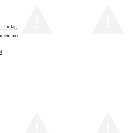
r for fag
 arbeid med
24