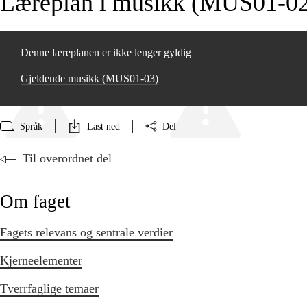
Læreplan i musikk (MUS01‑0
Denne læreplanen er ikke lenger gyldig
Gjeldende musikk (MUS01‑03)
Språk
Last ned
Del
Til overordnet del
Om faget
Fagets relevans og sentrale verdier
Kjerneelementer
Tverrfaglige temaer