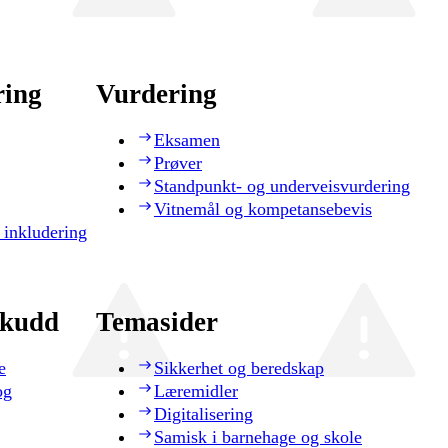
ring
Vurdering
Eksamen
Prøver
Standpunkt- og underveisvurdering
Vitnemål og kompetansebevis
 inkludering
skudd
Temasider
e
Sikkerhet og beredskap
og
Læremidler
Digitalisering
Samisk i barnehage og skole