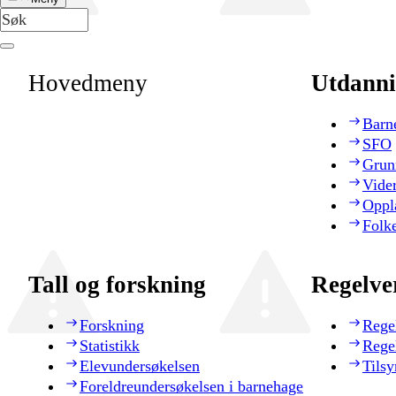
Hovedmeny
Utdanni
Barn
SFO
Grun
Vide
Oppl
Folk
Tall og forskning
Regelve
Forskning
Rege
Statistikk
Rege
Elevundersøkelsen
Tilsy
Foreldreundersøkelsen i barnehage