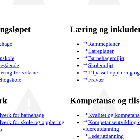
ngsløpet
Læring og inklude
ehage
Rammeplaner
Læreplaner
nskole
Barnehagemiljø
regående
Skolemiljø
æring for voksne
Tilpasset opplæring og
ehøgskole
Fravær
rk
Kompetanse og til
lverk for barnehage
Kvalitet og kompetans
lverk for skole og opplæring
Kompetanseutvikling 
videreutdanning
n
Lederutdanning