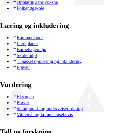
Opplæring for voksne
Folkehøgskole
Læring og inkludering
Rammeplaner
Læreplaner
Barnehagemiljø
Skolemiljø
Tilpasset opplæring og inkludering
Fravær
Vurdering
Eksamen
Prøver
Standpunkt- og underveisvurdering
Vitnemål og kompetansebevis
Tall og forskning