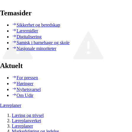
Temasider
Sikkerhet og beredskap
Læremidler
Digitalisering
Samisk i barnehage og skole
Nasjonale minoriteter
Aktuelt
For pressen
Høringer
Nyhetsvarsel
Om Udir
Læreplaner
Læring og trivsel
Læreplanverket
Læreplaner
Markedsføring og ledelse