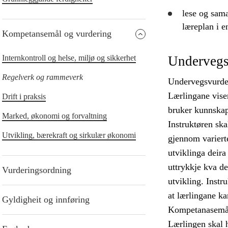
lese og sama
læreplan i e
Kompetansemål og vurdering
Internkontroll og helse, miljø og sikkerhet
Undervegs
Regelverk og rammeverk
Undervegsvurderi
Lærlingane vise
Drift i praksis
bruker kunnskapa
Marked, økonomi og forvaltning
Instruktøren ska
Utvikling, bærekraft og sirkulær økonomi
gjennom variert
utviklinga deir
uttrykkje kva de
Vurderingsordning
utvikling. Instr
at lærlingane ka
Gyldigheit og innføring
Kompetanasemåla 
Lærlingen skal 