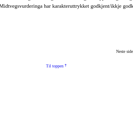
idtvegsvurderinga har karakteruttrykket godkjent/ikkje godk
Neste sid
Til toppen