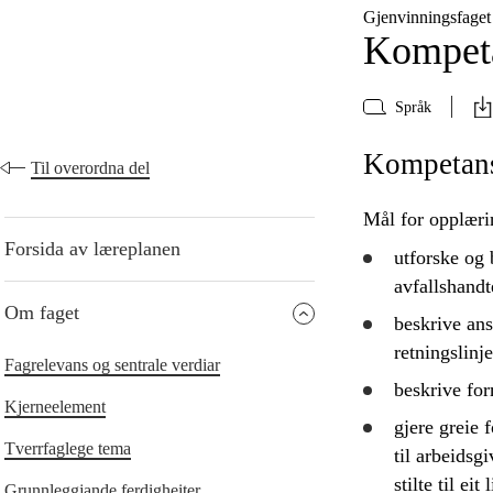
Gjenvinningsfaget
Kompeta
Språk
Kompetans
Til overordna del
Mål for opplæri
Forsida av læreplanen
utforske
og
avfallshandt
Om faget
beskrive
ans
retningslinje
Fagrelevans og sentrale verdiar
beskrive
for
Kjerneelement
gjere greie f
Tverrfaglege tema
til arbeidsg
stilte til ei
Grunnleggjande ferdigheiter