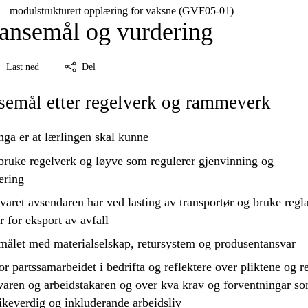
 – modulstrukturert opplæring for vaksne (GVF05‑01)
nsemål og vurdering
Last ned
Del
emål etter regelverk og rammeverk
nga er at lærlingen skal kunne
bruke
regelverk og løyve som regulerer gjenvinning og
ering
varet avsendaren har ved lasting av transportør og
bruke
regla
r for eksport av avfall
målet med materialselskap, retursystem og produsentansvar
or
partssamarbeidet i bedrifta og
reflektere
over pliktene og re
ivaren og arbeidstakaren og over kva krav og forventningar so
t likeverdig og inkluderande arbeidsliv