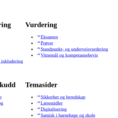
ring
Vurdering
Eksamen
Prøver
Standpunkt- og underveisvurdering
Vitnemål og kompetansebevis
 inkludering
skudd
Temasider
e
Sikkerhet og beredskap
og
Læremidler
Digitalisering
Samisk i barnehage og skole