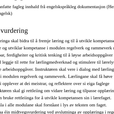
nfatte fagleg innhald frå engelskspråkleg dokumentasjon (Hen
ngelsk)
vurdering
nga skal bidra til å fremje læring og til å utvikle kompetans
r og utviklar kompetanse i modulen regelverk og rammeverk 
r, ferdigheiter og kritisk tenking til å løyse arbeidsoppgåver 
l leggje til rette for lærlingmedverknad og stimulere til lærely
e arbeidsoppgåver. Instruktøren skal vere i dialog med lærli
a i modulen regelverk og rammeverk. Lærlingane skal få høve t
i opplever at dei meistrar, og reflektere over si eiga faglege
uktøren skal gi rettleiing om vidare læring og tilpasse opplærin
n bruke rettleiinga for å utvikle kompetansen sin i lærefaget.
i alle modulane skal forståast i lys av teksten om faget.
ha éin midtvegsvurdering ved avslutninga av opplæringa i reg