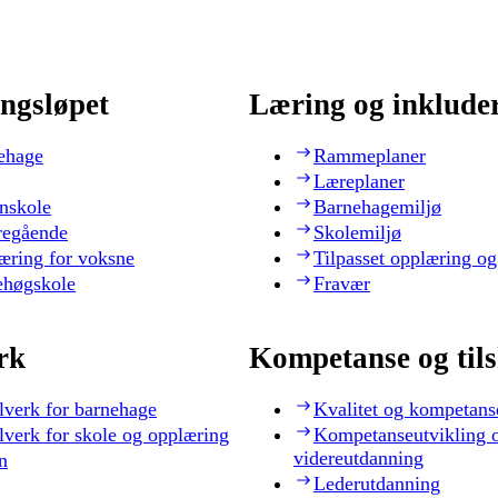
ngsløpet
Læring og inklude
ehage
Rammeplaner
Læreplaner
nskole
Barnehagemiljø
regående
Skolemiljø
æring for voksne
Tilpasset opplæring og
ehøgskole
Fravær
rk
Kompetanse og til
lverk for barnehage
Kvalitet og kompetans
lverk for skole og opplæring
Kompetanseutvikling 
videreutdanning
n
Lederutdanning