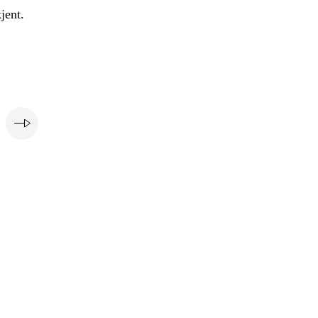
jent.
e