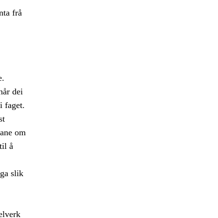
ta frå
e.
når dei
i faget.
st
ngane om
il å
ga slik
elverk