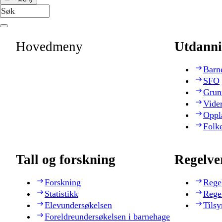
Hovedmeny
Utdanni
Barn
SFO
Grun
Vide
Oppl
Folk
Tall og forskning
Regelve
Forskning
Rege
Statistikk
Rege
Elevundersøkelsen
Tilsy
Foreldreundersøkelsen i barnehage