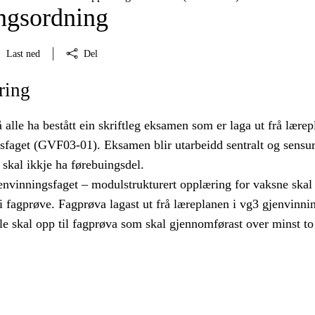
ngsordning
Last ned
Del
ring
alle ha bestått ein skriftleg eksamen som er laga ut frå lærep
sfaget (GVF03-01). Eksamen blir utarbeidd sentralt og sensur
skal ikkje ha førebuingsdel.
envinningsfaget – modulstrukturert opplæring for vaksne skal
i fagprøve. Fagprøva lagast ut frå læreplanen i vg3 gjenvinni
e skal opp til fagprøva som skal gjennomførast over minst to