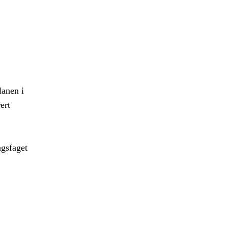
lanen i
ert
ngsfaget