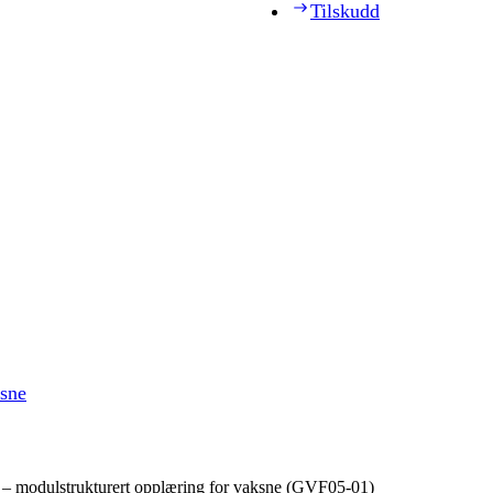
Tilskudd
ksne
 – modulstrukturert opplæring for vaksne (GVF05‑01)