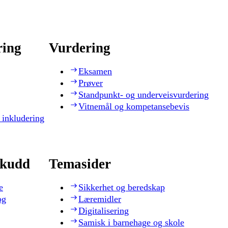
ring
Vurdering
Eksamen
Prøver
Standpunkt- og underveisvurdering
Vitnemål og kompetansebevis
 inkludering
skudd
Temasider
e
Sikkerhet og beredskap
og
Læremidler
Digitalisering
Samisk i barnehage og skole