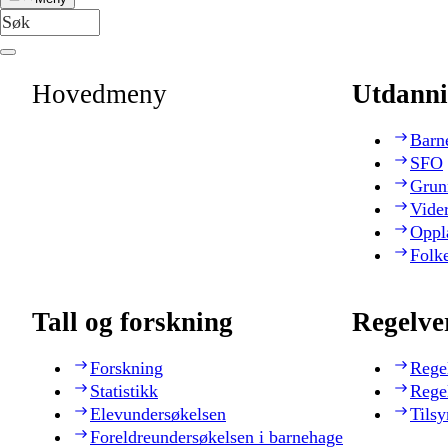
Hovedmeny
Utdanni
Barn
SFO
Grun
Vide
Oppl
Folk
Tall og forskning
Regelve
Forskning
Rege
Statistikk
Rege
Elevundersøkelsen
Tilsy
Foreldreundersøkelsen i barnehage