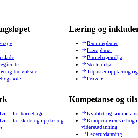
ngsløpet
Læring og inklude
ehage
Rammeplaner
Læreplaner
nskole
Barnehagemiljø
regående
Skolemiljø
æring for voksne
Tilpasset opplæring og
ehøgskole
Fravær
rk
Kompetanse og til
lverk for barnehage
Kvalitet og kompetans
lverk for skole og opplæring
Kompetanseutvikling 
videreutdanning
n
Lederutdanning