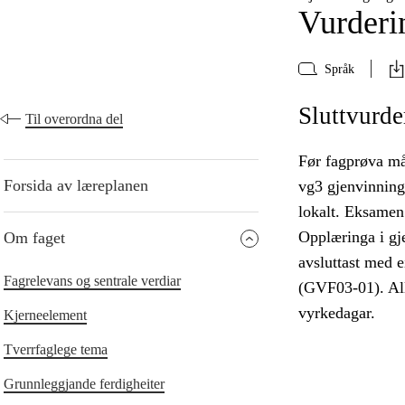
Vurderi
Språk
Sluttvurde
Til overordna del
Før fagprøva må 
Forsida av læreplanen
vg3 gjenvinning
lokalt. Eksamen 
Opplæringa i gj
Om faget
avsluttast med e
Fagrelevans og sentrale verdiar
(GVF03-01). All
vyrkedagar.
Kjerneelement
Tverrfaglege tema
Grunnleggjande ferdigheiter