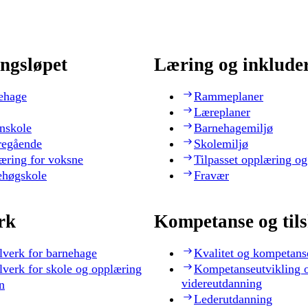
ngsløpet
Læring og inklude
ehage
Rammeplaner
Læreplaner
nskole
Barnehagemiljø
regående
Skolemiljø
æring for voksne
Tilpasset opplæring og
ehøgskole
Fravær
rk
Kompetanse og til
lverk for barnehage
Kvalitet og kompetans
lverk for skole og opplæring
Kompetanseutvikling 
videreutdanning
n
Lederutdanning