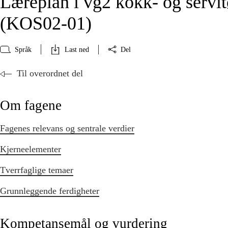
Læreplan i vg2 kokk- og servit
(KOS02‑01)
Språk
Last ned
Del
Til overordnet del
Om fagene
Fagenes relevans og sentrale verdier
Kjerneelementer
Tverrfaglige temaer
Grunnleggende ferdigheter
Kompetansemål og vurdering