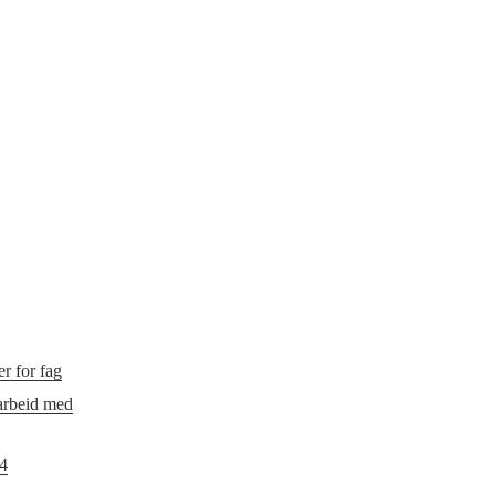
r for fag
 arbeid med
24