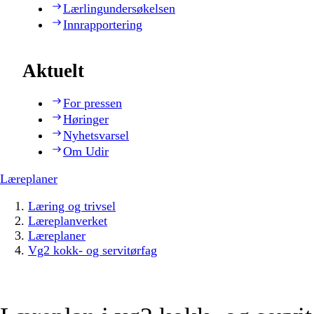
Lærlingundersøkelsen
Innrapportering
Aktuelt
For pressen
Høringer
Nyhetsvarsel
Om Udir
Læreplaner
Læring og trivsel
Læreplanverket
Læreplaner
Vg2 kokk- og servitørfag