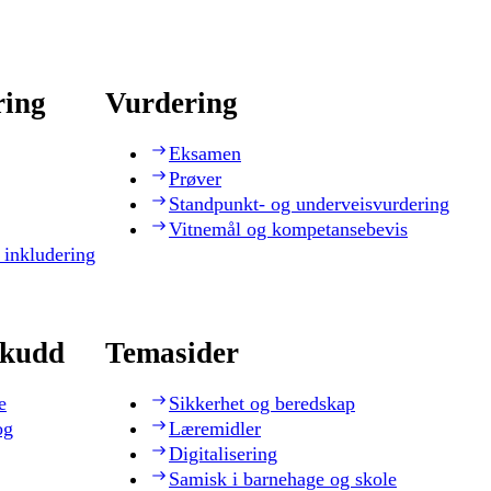
ring
Vurdering
Eksamen
Prøver
Standpunkt- og underveisvurdering
Vitnemål og kompetansebevis
 inkludering
skudd
Temasider
e
Sikkerhet og beredskap
og
Læremidler
Digitalisering
Samisk i barnehage og skole