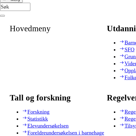
Hovedmeny
Utdanni
Barn
SFO
Grun
Vide
Oppl
Folk
Tall og forskning
Regelve
Forskning
Rege
Statistikk
Rege
Elevundersøkelsen
Tilsy
Foreldreundersøkelsen i barnehage