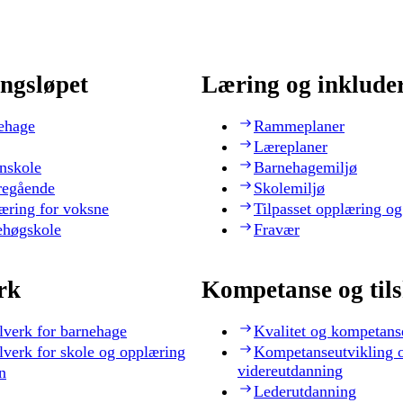
ngsløpet
Læring og inklude
ehage
Rammeplaner
Læreplaner
nskole
Barnehagemiljø
regående
Skolemiljø
æring for voksne
Tilpasset opplæring og
ehøgskole
Fravær
rk
Kompetanse og til
lverk for barnehage
Kvalitet og kompetans
lverk for skole og opplæring
Kompetanseutvikling 
videreutdanning
n
Lederutdanning