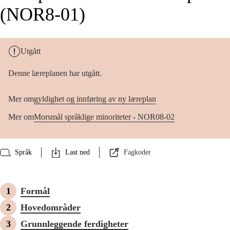
(NOR8-01)
Utgått
Denne læreplanen har utgått.
Mer om
gyldighet og innføring av ny læreplan
Mer om
Morsmål språklige minoriteter - NOR08-02
Språk
Last ned
Fagkoder
Formål
Hovedområder
Grunnleggende ferdigheter