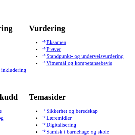
ring
Vurdering
Eksamen
Prøver
Standpunkt- og underveisvurdering
Vitnemål og kompetansebevis
 inkludering
skudd
Temasider
e
Sikkerhet og beredskap
og
Læremidler
Digitalisering
Samisk i barnehage og skole