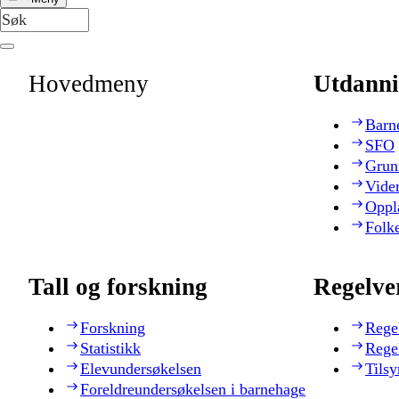
Hovedmeny
Utdanni
Barn
SFO
Grun
Vide
Oppl
Folk
Tall og forskning
Regelve
Forskning
Rege
Statistikk
Rege
Elevundersøkelsen
Tilsy
Foreldreundersøkelsen i barnehage