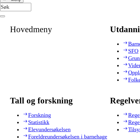
Hovedmeny
Utdanni
Barn
SFO
Grun
Vide
Oppl
Folk
Tall og forskning
Regelve
Forskning
Rege
Statistikk
Rege
Elevundersøkelsen
Tilsy
Foreldreundersøkelsen i barnehage