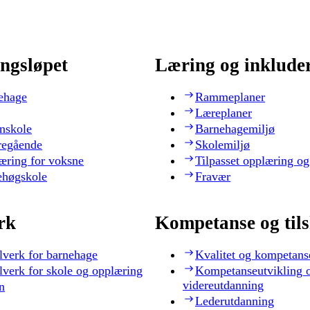
ngsløpet
Læring og inklude
ehage
Rammeplaner
Læreplaner
nskole
Barnehagemiljø
regående
Skolemiljø
æring for voksne
Tilpasset opplæring og
ehøgskole
Fravær
rk
Kompetanse og til
lverk for barnehage
Kvalitet og kompetans
lverk for skole og opplæring
Kompetanseutvikling 
videreutdanning
n
Lederutdanning