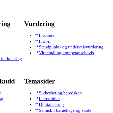
ring
Vurdering
Eksamen
Prøver
Standpunkt- og underveisvurdering
Vitnemål og kompetansebevis
 inkludering
skudd
Temasider
e
Sikkerhet og beredskap
og
Læremidler
Digitalisering
Samisk i barnehage og skole