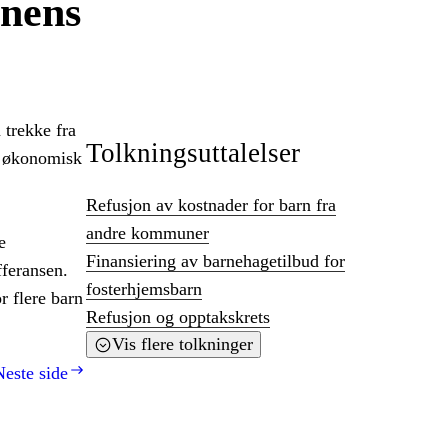
unens
 trekke fra
Tolkningsuttalelser
ig økonomisk
Refusjon av kostnader for barn fra
andre kommuner
e
Finansiering av barnehagetilbud for
feransen.
fosterhjemsbarn
r flere barn
Refusjon og opptakskrets
Vis flere tolkninger
Neste side