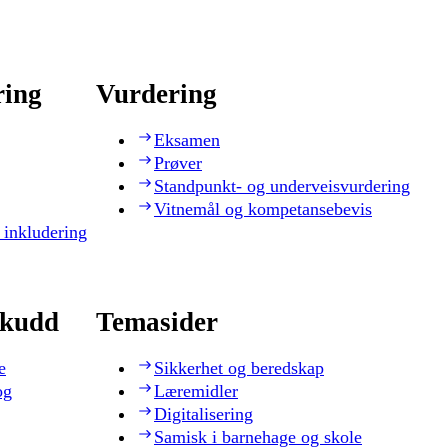
ring
Vurdering
Eksamen
Prøver
Standpunkt- og underveisvurdering
Vitnemål og kompetansebevis
 inkludering
skudd
Temasider
e
Sikkerhet og beredskap
og
Læremidler
Digitalisering
Samisk i barnehage og skole