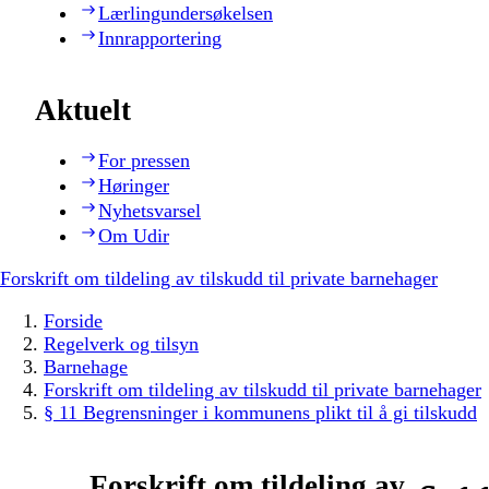
Lærlingundersøkelsen
Innrapportering
Aktuelt
For pressen
Høringer
Nyhetsvarsel
Om Udir
Forskrift om tildeling av tilskudd til private barnehager
Forside
Regelverk og tilsyn
Barnehage
Forskrift om tildeling av tilskudd til private barnehager
§ 11 Begrensninger i kommunens plikt til å gi tilskudd
Forskrift om tildeling av