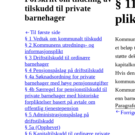
§ 1
tilskudd til private
plik
barnehager
Til første side
§ 1 Vedtak om kommunalt tilskudd
Kommunen
§ 2 Kommunens utrednings- og
et beløp 
informasjonsplikt
støtte de
§ 3 Driftstilskudd til ordinære
barnehager
kapitalko
§ 4 Pensjonspåslag på driftstilskudd
Hvis den 
§ 4a Søknadsordning for private
kommunal
barnehager med høye pensjonsutgifter
§ 4b Særregel for pensjonstilskudd til
Kommunen 
private barnehager med historiske
enn barn
forpliktelser basert på avtale om
Paragrafe
offentlig tjenestepensjon
Forrig
§ 5 Administrasjonspåslag på
driftstilskudd
§ 5a (Opphevet)
§ 6 Kapitaltilskudd til ordinære private