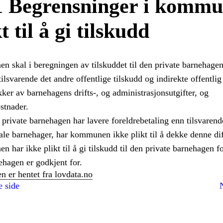
1 Begrensninger i komm
t til å gi tilskudd
 skal i beregningen av tilskuddet til den private barnehagen
tilsvarende det andre offentlige tilskudd og indirekte offentl
kker av barnehagens drifts-, og administrasjonsutgifter, og
stnader.
private barnehagen har lavere foreldrebetaling enn tilsvarend
e barnehager, har kommunen ikke plikt til å dekke denne dif
har ikke plikt til å gi tilskudd til den private barnehagen fo
ehagen er godkjent for.
n er hentet fra lovdata.no
e side