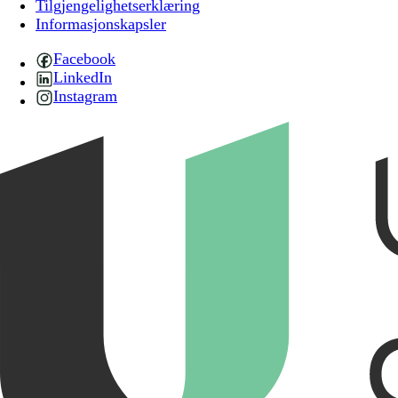
Tilgjengelighetserklæring
pensjonstilskudd til private barnehager
Informasjonskapsler
med historiske pensjonsforpliktelser
basert på avtale om offentlig
Facebook
tjenestepensjon
LinkedIn
Merknader til de enkelte bestemmelsene
Instagram