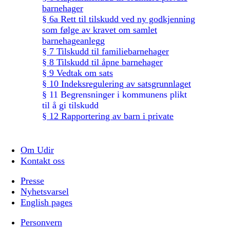
barnehager
§ 6a Rett til tilskudd ved ny godkjenning
som følge av kravet om samlet
barnehageanlegg
§ 7 Tilskudd til familiebarnehager
§ 8 Tilskudd til åpne barnehager
§ 9 Vedtak om sats
§ 10 Indeksregulering av satsgrunnlaget
§ 11 Begrensninger i kommunens plikt
til å gi tilskudd
§ 12 Rapportering av barn i private
barnehager
§ 13 Tilbakebetaling av tilskudd
§ 14 Klage til statsforvalteren
Om Udir
§ 15 Refusjon for barn fra andre
Kontakt oss
kommuner
§ 16 Kommunesammenslåing
Presse
§ 17 Ikrafttredelse
Nyhetsvarsel
§ 18 Overgangsregler
English pages
Vedlegg 1. Liste over private barnehager
Personvern
som omfattes av § 4b om særregel for