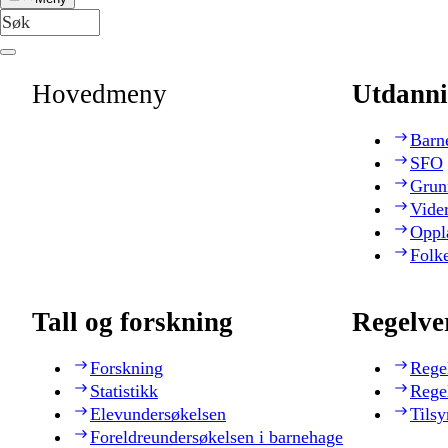
Hovedmeny
Utdanni
Barn
SFO
Grun
Vide
Oppl
Folk
Tall og forskning
Regelve
Forskning
Rege
Statistikk
Rege
Elevundersøkelsen
Tilsy
Foreldreundersøkelsen i barnehage