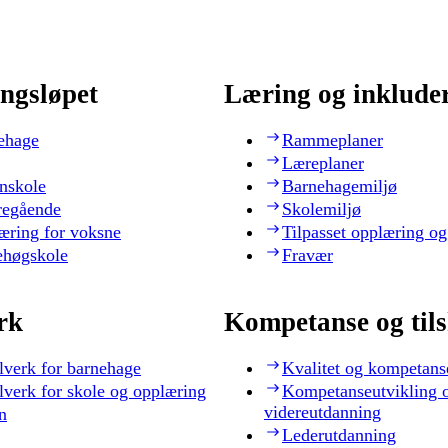
ngsløpet
Læring og inklude
ehage
Rammeplaner
Læreplaner
nskole
Barnehagemiljø
regående
Skolemiljø
æring for voksne
Tilpasset opplæring og
ehøgskole
Fravær
rk
Kompetanse og til
lverk for barnehage
Kvalitet og kompetans
lverk for skole og opplæring
Kompetanseutvikling 
videreutdanning
n
Lederutdanning