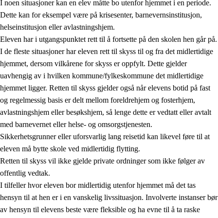
I noen situasjoner kan en elev måtte bo utenfor hjemmet i en periode.
Dette kan for eksempel være på krisesenter, barnevernsinstitusjon,
helseinstitusjon eller avlastningshjem.
Eleven har i utgangspunktet rett til å fortsette på den skolen hen går på.
I de fleste situasjoner har eleven rett til skyss til og fra det midlertidige
hjemmet, dersom vilkårene for skyss er oppfylt. Dette gjelder
uavhengig av i hvilken kommune/fylkeskommune det midlertidige
hjemmet ligger. Retten til skyss gjelder også når elevens botid på fast
og regelmessig basis er delt mellom foreldrehjem og fosterhjem,
avlastningshjem eller besøkshjem, så lenge dette er vedtatt eller avtalt
med barnevernet eller helse- og omsorgstjenesten.
Sikkerhetsgrunner eller uforsvarlig lang reisetid kan likevel føre til at
eleven må bytte skole ved midlertidig flytting.
Retten til skyss vil ikke gjelde private ordninger som ikke følger av
offentlig vedtak.
I tilfeller hvor eleven bor midlertidig utenfor hjemmet må det tas
hensyn til at hen er i en vanskelig livssituasjon. Involverte instanser bør
av hensyn til elevens beste være fleksible og ha evne til å ta raske