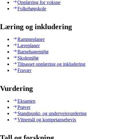
Opplæring for voksne
Folkehøgskole
Læring og inkludering
Rammeplaner
Læreplaner
Barnehagemiljø
Skolemiljø
Tilpasset opplæring og inkludering
Fravær
Vurdering
Eksamen
Prøver
Standpunkt- og underveisvurdering
Vitnemål og kompetansebevis
Tall og forskning