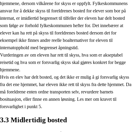
hjemmene, dersom vilkårene for skyss er oppfylt. Fylkeskommunens
ansvar for å dekke skyss til foreldrenes bosted for elever som bor på
internat, er imidlertid begrenset til tilfeller der eleven har delt bosted
som følge av forhold fylkeskommunen hefter for. Det innebærer at
elever kan ha rett på skyss til foreldrenes bosted dersom det for
eksempel ikke finnes andre reelle boalternativer for eleven til
internatopphold med begrenset åpningstid.
Vurderingen av om eleven har rett til skyss, hva som er akseptabel
reisetid og hva som er forsvarlig skyss skal gjøres konkret for begge
hjemmene.
Hvis en elev har delt bosted, og det ikke er mulig å gi forsvarlig skyss
fra det ene hjemmet, har eleven ikke rett til skyss fra dette hjemmet. Da
må foreldrene enten ordne transporten selv, revurdere barnets
bosituasjon, eller finne en annen løsning. Les mer om kravet til
forsvarlighet i punkt 5.
3.3 Midlertidig bosted