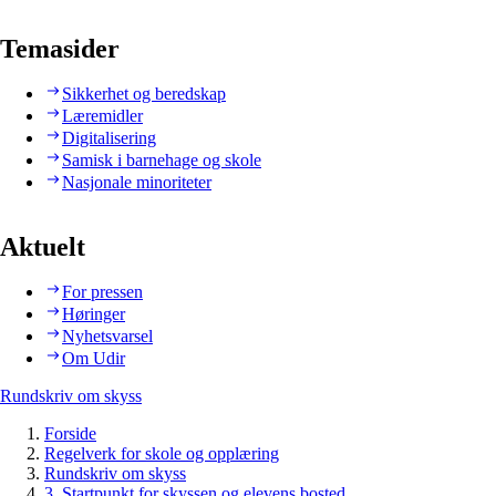
Temasider
Sikkerhet og beredskap
Læremidler
Digitalisering
Samisk i barnehage og skole
Nasjonale minoriteter
Aktuelt
For pressen
Høringer
Nyhetsvarsel
Om Udir
Rundskriv om skyss
Forside
Regelverk for skole og opplæring
Rundskriv om skyss
3. Startpunkt for skyssen og elevens bosted