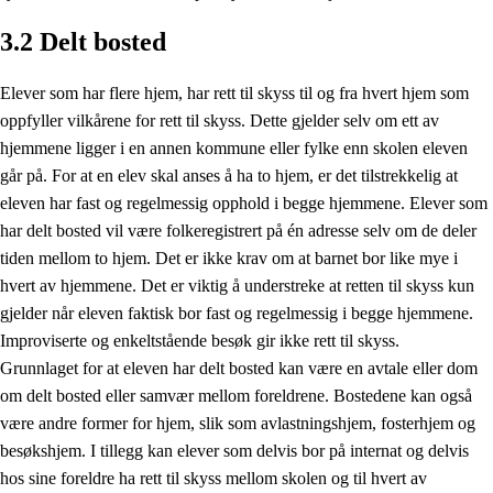
3.2 Delt bosted
Elever som har flere hjem, har rett til skyss til og fra hvert hjem som
oppfyller vilkårene for rett til skyss. Dette gjelder selv om ett av
hjemmene ligger i en annen kommune eller fylke enn skolen eleven
går på. For at en elev skal anses å ha to hjem, er det tilstrekkelig at
eleven har fast og regelmessig opphold i begge hjemmene. Elever som
har delt bosted vil være folkeregistrert på én adresse selv om de deler
tiden mellom to hjem. Det er ikke krav om at barnet bor like mye i
hvert av hjemmene. Det er viktig å understreke at retten til skyss kun
gjelder når eleven faktisk bor fast og regelmessig i begge hjemmene.
Improviserte og enkeltstående besøk gir ikke rett til skyss.
Grunnlaget for at eleven har delt bosted kan være en avtale eller dom
om delt bosted eller samvær mellom foreldrene. Bostedene kan også
være andre former for hjem, slik som avlastningshjem, fosterhjem og
besøkshjem. I tillegg kan elever som delvis bor på internat og delvis
hos sine foreldre ha rett til skyss mellom skolen og til hvert av