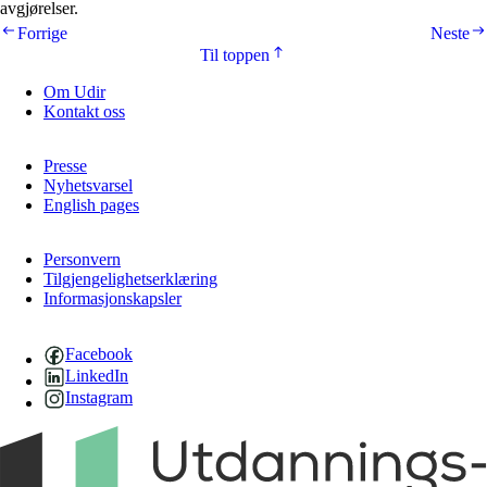
avgjørelser.
Forrige
Neste
Til toppen
Om Udir
Kontakt oss
Presse
Nyhetsvarsel
English pages
Personvern
Tilgjengelighetserklæring
Informasjonskapsler
Facebook
LinkedIn
Instagram