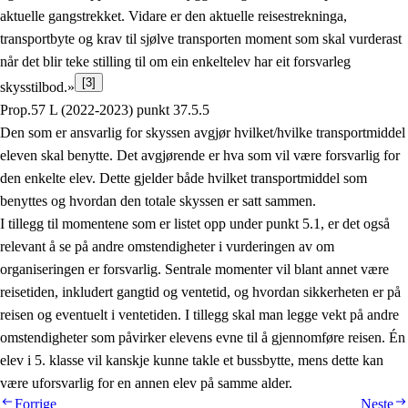
aktuelle gangstrekket. Vidare er den aktuelle reisestrekninga,
transportbyte og krav til sjølve transporten moment som skal vurderast
når det blir teke stilling til om ein enkeltelev har eit forsvarleg
[3]
skysstilbod.»
Prop.57 L (2022-2023) punkt 37.5.5
Den som er ansvarlig for skyssen avgjør hvilket/hvilke transportmiddel
eleven skal benytte. Det avgjørende er hva som vil være forsvarlig for
den enkelte elev. Dette gjelder både hvilket transportmiddel som
benyttes og hvordan den totale skyssen er satt sammen.
I tillegg til momentene som er listet opp under punkt 5.1, er det også
relevant å se på andre omstendigheter i vurderingen av om
organiseringen er forsvarlig. Sentrale momenter vil blant annet være
reisetiden, inkludert gangtid og ventetid, og hvordan sikkerheten er på
reisen og eventuelt i ventetiden. I tillegg skal man legge vekt på andre
omstendigheter som påvirker elevens evne til å gjennomføre reisen. Én
elev i 5. klasse vil kanskje kunne takle et bussbytte, mens dette kan
være uforsvarlig for en annen elev på samme alder.
Forrige
Neste