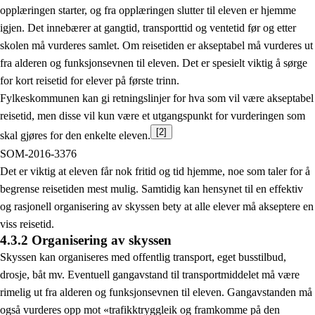
opplæringen starter, og fra opplæringen slutter til eleven er hjemme
igjen. Det innebærer at gangtid, transporttid og ventetid før og etter
skolen må vurderes samlet. Om reisetiden er akseptabel må vurderes ut
fra alderen og funksjonsevnen til eleven. Det er spesielt viktig å sørge
for kort reisetid for elever på første trinn.
Fylkeskommunen kan gi retningslinjer for hva som vil være akseptabel
reisetid, men disse vil kun være et utgangspunkt for vurderingen som
[2]
skal gjøres for den enkelte eleven.
SOM-2016-3376
Det er viktig at eleven får nok fritid og tid hjemme, noe som taler for å
begrense reisetiden mest mulig. Samtidig kan hensynet til en effektiv
og rasjonell organisering av skyssen bety at alle elever må akseptere en
viss reisetid.
4.3.2 Organisering av skyssen
Skyssen kan organiseres med offentlig transport, eget busstilbud,
drosje, båt mv. Eventuell gangavstand til transportmiddelet må være
rimelig ut fra alderen og funksjonsevnen til eleven. Gangavstanden må
også vurderes opp mot «trafikktryggleik og framkomme på den