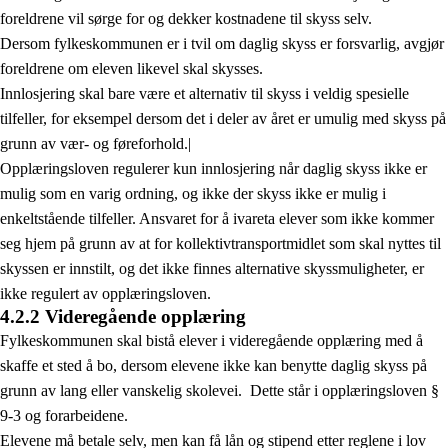
foreldrene vil sørge for og dekker kostnadene til skyss selv.
Dersom fylkeskommunen er i tvil om daglig skyss er forsvarlig, avgjør
foreldrene om eleven likevel skal skysses.
Innlosjering skal bare være et alternativ til skyss i veldig spesielle
tilfeller, for eksempel dersom det i deler av året er umulig med skyss på
grunn av vær- og føreforhold.|
Opplæringsloven regulerer kun innlosjering når daglig skyss ikke er
mulig som en varig ordning, og ikke der skyss ikke er mulig i
enkeltstående tilfeller. Ansvaret for å ivareta elever som ikke kommer
seg hjem på grunn av at for kollektivtransportmidlet som skal nyttes til
skyssen er innstilt, og det ikke finnes alternative skyssmuligheter, er
ikke regulert av opplæringsloven.
4.2.2 Videregående opplæring
Fylkeskommunen skal bistå elever i videregående opplæring med å
skaffe et sted å bo, dersom elevene ikke kan benytte daglig skyss på
grunn av lang eller vanskelig skolevei. Dette står i opplæringsloven §
9-3 og forarbeidene.
Elevene må betale selv, men kan få lån og stipend etter reglene i lov