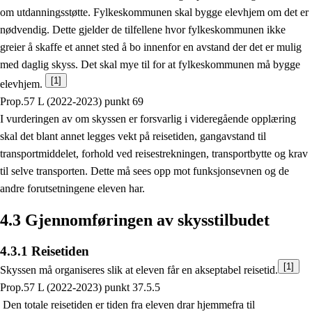
om utdanningsstøtte. Fylkeskommunen skal bygge elevhjem om det er
nødvendig. Dette gjelder de tilfellene hvor fylkeskommunen ikke
greier å skaffe et annet sted å bo innenfor en avstand der det er mulig
med daglig skyss. Det skal mye til for at fylkeskommunen må bygge
[1]
elevhjem.
Prop.57 L (2022-2023) punkt 69
I vurderingen av om skyssen er forsvarlig i videregående opplæring
skal det blant annet legges vekt på reisetiden, gangavstand til
transportmiddelet, forhold ved reisestrekningen, transportbytte og krav
til selve transporten. Dette må sees opp mot funksjonsevnen og de
andre forutsetningene eleven har.
4.3 Gjennomføringen av skysstilbudet
4.3.1 Reisetiden
[1]
Skyssen må organiseres slik at eleven får en akseptabel reisetid.
Prop.57 L (2022-2023) punkt 37.5.5
Den totale reisetiden er tiden fra eleven drar hjemmefra til