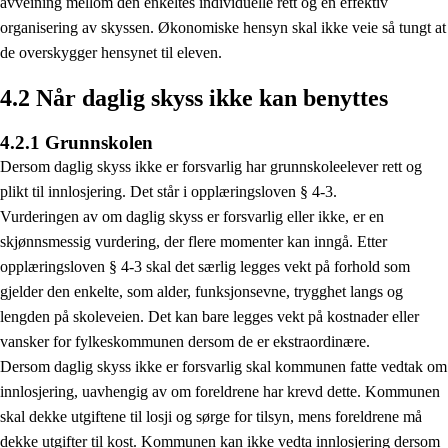
avveining mellom den enkeltes individuelle rett og en effektiv
organisering av skyssen. Økonomiske hensyn skal ikke veie så tungt at
de overskygger hensynet til eleven.
4.2 Når daglig skyss ikke kan benyttes
4.2.1 Grunnskolen
Dersom daglig skyss ikke er forsvarlig har grunnskoleelever rett og
plikt til innlosjering. Det står i opplæringsloven § 4-3.
Vurderingen av om daglig skyss er forsvarlig eller ikke, er en
skjønnsmessig vurdering, der flere momenter kan inngå. Etter
opplæringsloven § 4-3 skal det særlig legges vekt på forhold som
gjelder den enkelte, som alder, funksjonsevne, trygghet langs og
lengden på skoleveien. Det kan bare legges vekt på kostnader eller
vansker for fylkeskommunen dersom de er ekstraordinære.
Dersom daglig skyss ikke er forsvarlig skal kommunen fatte vedtak om
innlosjering, uavhengig av om foreldrene har krevd dette. Kommunen
skal dekke utgiftene til losji og sørge for tilsyn, mens foreldrene må
dekke utgifter til kost. Kommunen kan ikke vedta innlosjering dersom