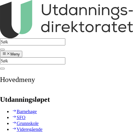
Meny
Hovedmeny
Utdanningsløpet
Barnehage
SFO
Grunnskole
Videregående