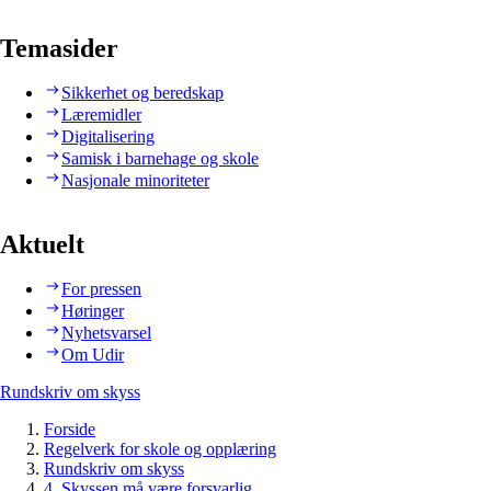
Temasider
Sikkerhet og beredskap
Læremidler
Digitalisering
Samisk i barnehage og skole
Nasjonale minoriteter
Aktuelt
For pressen
Høringer
Nyhetsvarsel
Om Udir
Rundskriv om skyss
Forside
Regelverk for skole og opplæring
Rundskriv om skyss
4. Skyssen må være forsvarlig