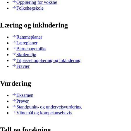
Opplæring for voksne
Folkehøgskole
Læring og inkludering
Rammeplaner
Læreplaner
Barnehagemiljø
Skolemiljø
Tilpasset opplæring og inkludering
Fravær
Vurdering
Eksamen
Prøver
Standpunkt- og underveisvurdering
Vitnemål og kompetansebevis
Tall og forskning