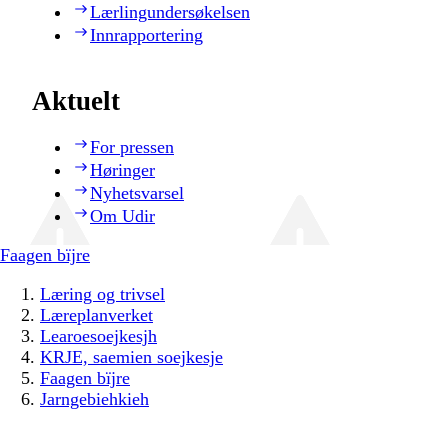
Lærlingundersøkelsen
Innrapportering
Aktuelt
For pressen
Høringer
Nyhetsvarsel
Om Udir
Faagen bïjre
Læring og trivsel
Læreplanverket
Learoesoejkesjh
KRJE, saemien soejkesje
Faagen bïjre
Jarngebiehkieh