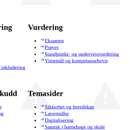
ring
Vurdering
Eksamen
Prøver
Standpunkt- og underveisvurdering
Vitnemål og kompetansebevis
 inkludering
skudd
Temasider
e
Sikkerhet og beredskap
og
Læremidler
Digitalisering
Samisk i barnehage og skole