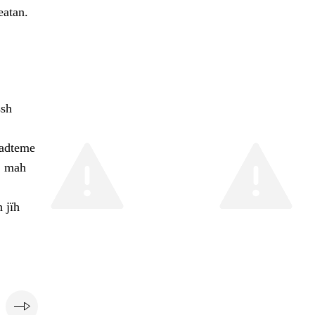
eatan.
ssh
edadteme
, mah
 jïh
e