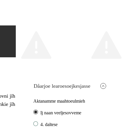
Dåarjoe learoesoejkesjasse
ovni jïh
Aktanamme maahtoeulmieh
hkie jïh
Ij naan veeljesovveme
4. daltese