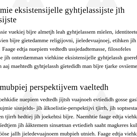
ie eksistensijelle gyhtjelassijste jïh
ijste
ie vuekiej bïjre almetjh leah gyhtjelassem mïelen, identiteete
ien bïjre gïetedamme religijovni, jieledevuajnoej, etihken jïh
rh. Faage edtja nuepiem vedtedh ussjedadtemasse, filosofeles
e jïh onterdæmman viehkine eksistensijelle gyhtjelassh goere
h aaj maehtedh gyhtjelassh gïetedidh man bïjre tjarke ovsïeme
mubpiej perspektijvem vaeltedh
roehkidie nuepiem vedtedh jïjtsh vuajnoeh evtiedidh gosse ga
jmie sisnjelds- jïh ålkoelistie-perspektijvi tjïrrh, jïh soptsest
n tjïrrh hedtiej jïh joekehtsi bïjre. Naemhtie faage edtja vieh
 ïedtjem jïh ååktemem sinsætnan evtiedieh saaht magkeres kult
ijööse jallh jieledevuajnoem mubpieh utnieh. Faage edtja viehk