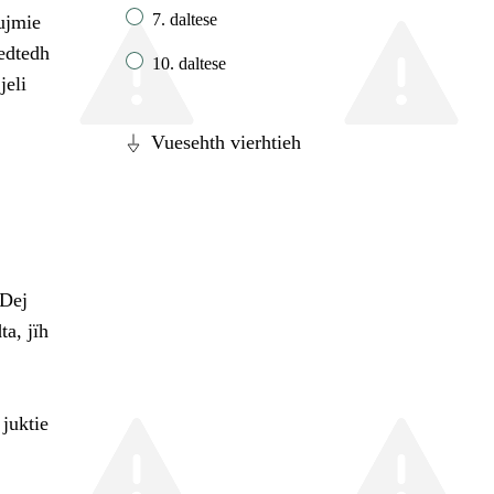
7. daltese
gujmie
edtedh
10. daltese
jeli
Vuesehth vierhtieh
 Dej
ta, jïh
 juktie