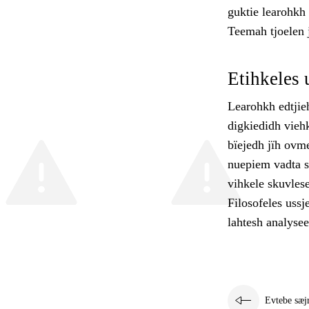
guktie learohkh
Teemah tjoelen 
Etihkeles 
Learohkh edtjie
digkiedidh viehk
bïejedh jïh ovme
nuepiem vadta s
vihkele skuvles
Filosofeles uss
lahtesh analysee
Evtebe sæj