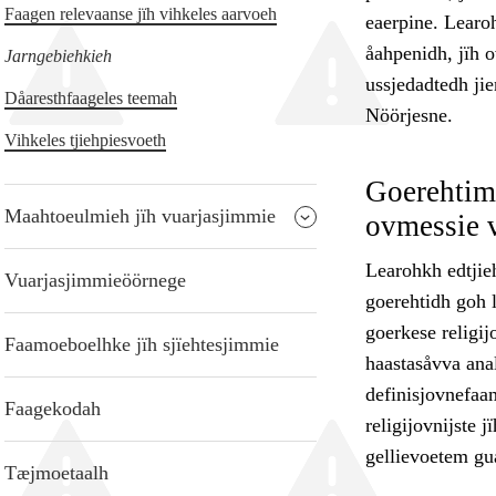
Faagen relevaanse jïh vihkeles aarvoeh
eaerpine. Learoh
åahpenidh, jïh 
Jarngebiehkieh
ussjedadtedh jie
Dåaresthfaageles teemah
Nöörjesne.
Vihkeles tjiehpiesvoeth
Goerehtimm
Maahtoeulmieh jïh vuarjasjimmie
ovmessie 
Learohkh edtjieh
Vuarjasjimmieöörnege
goerehtidh goh 
goerkese religij
Faamoeboelhke jïh sjïehtesjimmie
haastasåvva anal
definisjovnefaam
Faagekodah
religijovnijste 
gellievoetem gua
Tæjmoetaalh