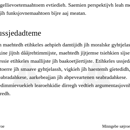
 gellievoetemaahtoem evtiedieh. Saemien perspektijvh leah m
jïh funksjovnemaahtoen bïjre aaj meatan.
ussjedadteme
h maehtedh etihkeles aehpieh damtijidh jïh moralske gyhtjela
ine jïjtsh dååjrehtimmijste, maehtedh jïjtjemse tsiehkien sïjse
ssie etihkeles maallijste jïh baakoetjïertijste. Etihkeles ussj
toerre jïh smaave gyhtjelassh, vigkieh jïh haestemh gïetedidh
eabradahkese, aarkebeajjan jïh abpeveartenen seabradahkese.
jedimmievuekieh learoehkidie dïrregh vedtieh argumentasjovnh
redh.
roe
Minngebe sæjro