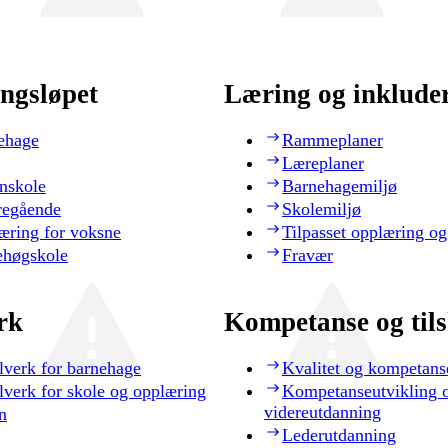
ngsløpet
Læring og inklude
ehage
Rammeplaner
Læreplaner
nskole
Barnehagemiljø
regående
Skolemiljø
æring for voksne
Tilpasset opplæring og
ehøgskole
Fravær
rk
Kompetanse og til
lverk for barnehage
Kvalitet og kompetans
lverk for skole og opplæring
Kompetanseutvikling 
videreutdanning
n
Lederutdanning