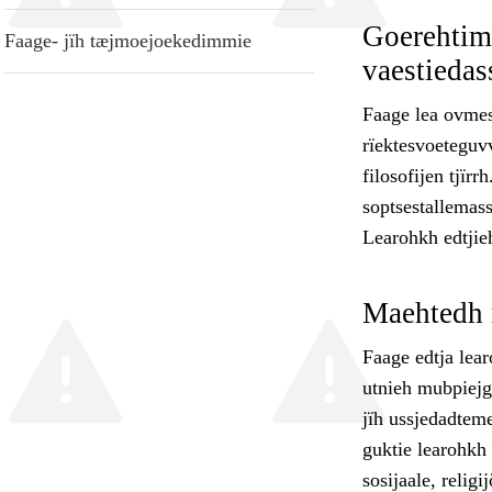
Goerehtimm
Faage- jïh tæjmoejoekedimmie
vaestiedass
Faage lea ovmess
rïektesvoeteguvv
filosofijen tjïr
soptsestallemass
Learohkh edtjie
Maehtedh 
Faage edtja lea
utnieh mubpiejgu
jïh ussjedadteme
guktie learohkh
sosijaale, relig