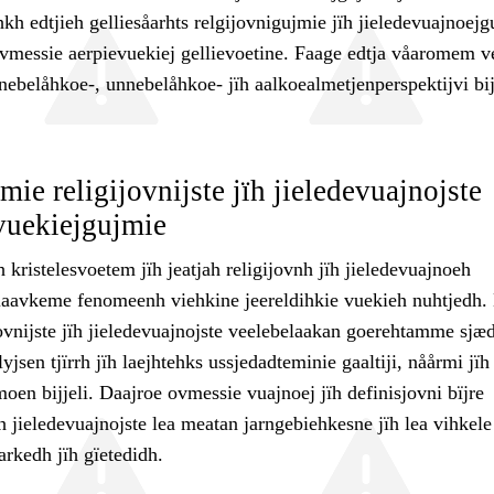
kh edtjieh gelliesåarhts relgijovnigujmie jïh jieledevuajnoej
ovmessie aerpievuekiej gellievoetine. Faage edtja våaromem v
nebelåhkoe-, unnebelåhkoe- jïh aalkoealmetjenperspektijvi bij
ie religijovnijste jïh jieledevuajnojste
vuekiejgujmie
 kristelesvoetem jïh jeatjah religijovnh jïh jieledevuajnoeh
laavkeme fenomeenh viehkine jeereldihkie vuekieh nuhtjedh.
ovnijste jïh jieledevuajnojste veelebelaakan goerehtamme sjæd
yjsen tjïrrh jïh laejhtehks ussjedadteminie gaaltiji, nåårmi jïh
oen bijjeli. Daajroe ovmessie vuajnoej jïh definisjovni bïjre
jïh jieledevuajnojste lea meatan jarngebiehkesne jïh lea vihkele
rkedh jïh gïetedidh.