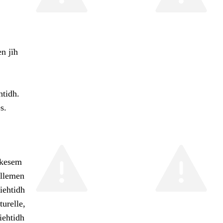
n jïh
htidh.
s.
skesem
allemen
kiehtidh
urelle,
iehtidh