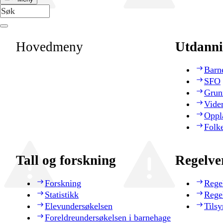
Hovedmeny
Utdanni
Barn
SFO
Grun
Vide
Oppl
Folk
Tall og forskning
Regelve
Forskning
Rege
Statistikk
Rege
Elevundersøkelsen
Tilsy
Foreldreundersøkelsen i barnehage