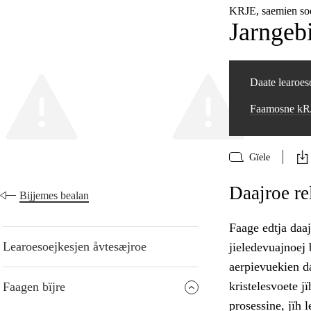
KRJE, saemien so
Jarngeb
Daate learoeso
Faamosne kRJ
Gïele
Daajroe rel
Bijjemes bealan
Faage edtja daaj
Learoesoejkesjen åvtesæjroe
jieledevuajnoej 
aerpievuekien da
kristelesvoete j
Faagen bïjre
prosessine, jïh 