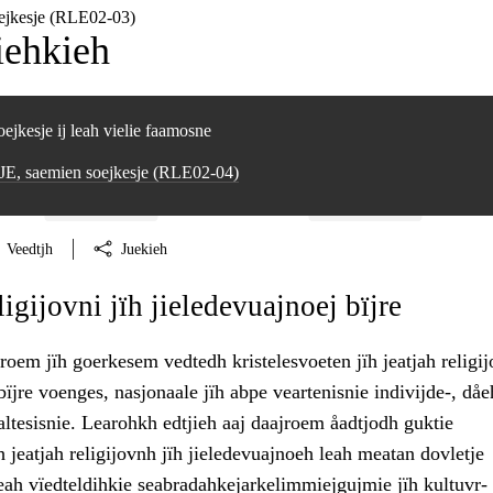
ejkesje (RLE02‑03)
iehkieh
ejkesje ij leah vielie faamosne
E, saemien soejkesje (RLE02‑04)
Veedtjh
Juekieh
igijovni jïh jieledevuajnoej bïjre
roem jïh goerkesem vedtedh kristelesvoeten jïh jeatjah religij
bïjre voenges, nasjonaale jïh abpe veartenisnie indivijde-, dåe
ltesisnie. Learohkh edtjieh aaj daajroem åadtjodh guktie
ïh jeatjah religijovnh jïh jieledevuajnoeh leah meatan dovletje
leah vïedteldihkie seabradahkejarkelimmiejgujmie jïh kultuvr-